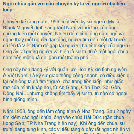
Ngôi chùa gắn với câu chuyện kỳ lạ về người cha tiền
kiếp
Chuyện kể rằng năm 1956, một viên kỹ sư người Mỹ là
Blank M quyết định sang Việt Nam vì tuổi thơ của ông
chứng kiến một chuyện: Nhiều đêm liền, ông nằm ngủ và
nghe thấy một người dặn ông, ngươi tìm đến một đất nước
có tên là Việt Nam để gặp lại người cha tiền kiếp của ngươi.
Ông ấy rất giống ngươi và hiện là sư trụ trì ở một ngôi chùa,
nằm trên một quả đồi gần một thành phố.
Ông này bèn đăng ký với quân lực Hoa Kỳ xin tình nguyện
ở Việt Nam. Là kỹ sư giao thông công chánh, có điều kiện đi
lại nên ông ta đã tìm “người cha trong tiền kiếp” như giấc
mơ của mình khắp nơi, từ An Giang, Cần Thơ, Sài Gòn,
Đồng Nai….nhưng không tìm thấy vị sư trụ trì nào có ngoại
hình giống mình.
Năm 1958, ông đến làm công trình ở Nha Trang. Sau 2 ngày
tìm kiếm các ngôi chùa, ông vào chùa Hải Đức (gần chùa
Long Sơn, TP Nha Trang hiện nay). Khi ông đến chùa, sư
trụ trì đang tụng kinh, các vị tiểu tăng ở đây rất ngạc nhiên vì