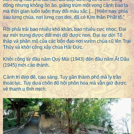
động nhưng không ồn ào, giăng trùm một vọng cảnh bao la
mà thời gian luôn luôn thay đổi màu sắc […] Hiện nay, phía
sau lưng chùa, nơi lưng con dơi, đã có Kim thân Phật tổ.”
Rồi phải trải bao nhiêu khó khăn, bao nhiêu cực nhọc, Đại
sư mới trưng được đất mới dỡ được non. Đại sư dời Tổ
tháp và phần mộ của các bổn đạo nơi vườn chùa cũ lên Trại
Thủy và khởi công xây chùa Hải Đức.
Khởi công từ đầu năm Quý Mùi (1943) đến đầu năm Ất Dậu
(1945) mới cáo thành.
Cảnh trí đẹp đẽ, cao sáng. Tuy gần thành phố mà ly trần
thoát tục. Tuy dựa chốn đô hội phồn hoa mà vẫn giữ được
vẻ thanh u tĩnh mịch.