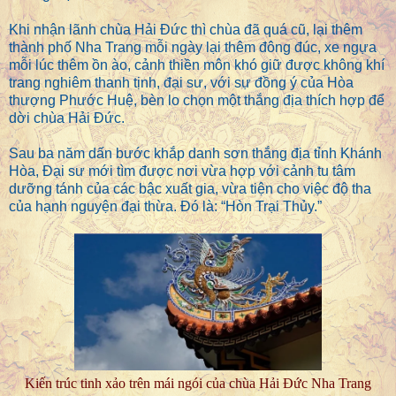
Khi nhận lãnh chùa Hải Đức thì chùa đã quá cũ, lại thêm
thành phố Nha Trang mỗi ngày lại thêm đông đúc, xe ngựa
mỗi lúc thêm ồn ào, cảnh thiền môn khó giữ được không khí
trang nghiêm thanh tịnh, đại sư, với sự đồng ý của Hòa
thượng Phước Huệ, bèn lo chọn một thắng địa thích hợp để
dời chùa Hải Đức.
Sau ba năm dấn bước khắp danh sơn thắng địa tỉnh Khánh
Hòa, Đại sư mới tìm được nơi vừa hợp với cảnh tu tâm
dưỡng tánh của các bậc xuất gia, vừa tiện cho việc độ tha
của hạnh nguyện đại thừa. Đó là: “Hòn Trại Thủy.”
Kiến trúc tinh xảo trên mái ngói của chùa Hải Đức Nha Trang