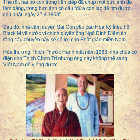
Thế rồi, hai bố con trong tiền kiếp đã chụp một bức ảnh để
làm bằng, trong bức ảnh có câu “đứa con lạc đã tìm được,
chủ nhật, ngày 27.4.1958”.
Sau đó, nhà cầm quyền Sài Gòn yêu cầu Hoa Kỳ triệu hồi
Black M về nước vì chính quyền ông Ngô Đình Diệm tin
rằng câu chuyện này sẽ có lợi cho Phật giáo miền Nam.
Hòa thượng Thích Phước Hạnh mất năm 1963, nhà chùa có
điện cho Thích Chơn Trí nhưng ông này không thể sang
Việt Nam để viếng được.