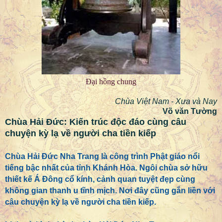
Đại hồng chung
Chùa Việt Nam - Xưa và Nay
Võ văn Tường
Chùa Hải Đức: Kiến trúc độc đáo cùng câu
chuyện kỳ lạ
về người cha tiền kiếp
Chùa Hải Đức Nha Trang là công trình Phật giáo nổi
tiếng bậc nhất của tỉnh Khánh Hòa. Ngôi chùa sở hữu
thiết kế Á Đông cổ kính, cảnh quan tuyệt đẹp cùng
không gian thanh u tĩnh mịch. Nơi đây cũng gắn liền với
câu chuyện kỳ lạ về người cha tiền kiếp.