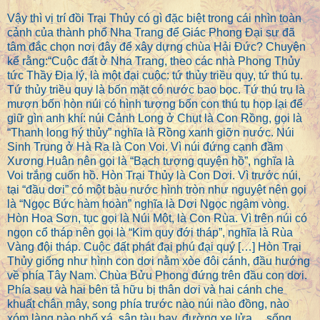
Vậy thì vị trí đồi Trại Thủy có gì đặc biệt trong cái nhìn toàn
cảnh của thành phố Nha Trang để Giác Phong Đại sư đã
tâm đắc chọn nơi đây để xây dựng chùa Hải Đức? Chuyện
kể rằng:“Cuộc đất ở Nha Trang, theo các nhà Phong Thủy
tức Thầy Địa lý, là một đại cuộc: tứ thủy triều quy, tứ thú tụ.
Tứ thủy triều quy là bốn mặt có nước bao bọc. Tứ thú trụ là
mượn bốn hòn núi có hình tượng bốn con thú tụ họp lại để
giữ gìn anh khí: núi Cảnh Long ở Chụt là Con Rồng, gọi là
“Thanh long hý thủy” nghĩa là Rồng xanh giỡn nước. Núi
Sinh Trung ở Hà Ra là Con Voi. Vì núi đứng cạnh đầm
Xương Huân nên gọi là “Bạch tượng quyện hồ”, nghĩa là
Voi trắng cuốn hồ. Hòn Trại Thủy là Con Dơi. Vì trước núi,
tại “đầu dơi” có một bàu nước hình tròn như nguyệt nên gọi
là “Ngọc Bức hàm hoàn” nghĩa là Dơi Ngọc ngậm vòng.
Hòn Hoa Sơn, tục gọi là Núi Một, là Con Rùa. Vì trên núi có
ngọn cổ tháp nên gọi là “Kim quy đới tháp”, nghĩa là Rùa
Vàng đội tháp. Cuộc đất phát đại phú đại quý […] Hòn Trại
Thủy giống như hình con dơi nằm xòe đôi cánh, đầu hướng
về phía Tây Nam. Chùa Bửu Phong đứng trên đầu con dơi.
Phía sau và hai bên tả hữu bị thân dơi và hai cánh che
khuất chân mây, song phía trước nào núi nào đồng, nào
xóm làng nào phố xá, sân tàu bay, đường xe lửa… sống