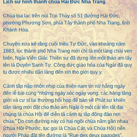
Lịch sử hình thành chùa Hải Đức Nha Trang
Chùa tọa lạc trên núi Trại Thủy số 51 đường Hải Đức,
phường Phương Sơn, phía Tây thành phố Nha Trang, tỉnh
Khánh Hòa.
Chuyện xưa kể rằng cuối triều Tự Đức, vào khoảng năm
1883, lúc thành phố Nha Trang mới chỉ là một làng chài ven
biển, Ngài Viên Giác Thiền sư đã dựng lên một thảo am lấy
tên là Duyên Sanh Tự. Công đức giáo hóa của Ngài đã quy
tụ được nhiều dân làng đến xin thọ giới quy y.
Cảnh tấp nập nhộn nhịp của thiện nam tín nữ hằng ngày
đến lễ bái cùng “những ngày sóc ngày vọng, các hàng tăng
giới và cư sĩ lại thường hội họp để bàn về Phật sự khiến
dân làng mới đặt cho thảo am Ngài ở một cái tên rất đại
chúng là chùa Hội để diễn tả cảnh tụ tập đông đảo nơi
chùa.” Do con đường này có hai ngôi chùa nằm gần nhau
(chùa Hội Phước, tục gọi là Chùa Cát, và Chùa Hội) nên
người Pháp đặt tên đường là “Rue des deux pagodes”,