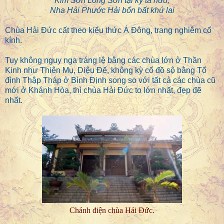
Kim Sơn Long Sơn tại kỳ tả hữu;
Nha Hải Phước Hải bổn bất khứ lai
Chùa Hải Đức cất theo kiểu thức Á Đông, trang nghiêm cổ
kính.
Tuy không nguy nga tráng lệ bằng các chùa lớn ở Thần
Kinh như Thiên Mụ, Diệu Đế, không kỳ cổ đồ sộ bằng Tổ
đình Thập Tháp ở Bình Định song so với tất cả các chùa cũ
mới ở Khánh Hòa, thì chùa Hải Đức to lớn nhất, đẹp đẽ
nhất.
Chánh điện chùa Hải Đức.