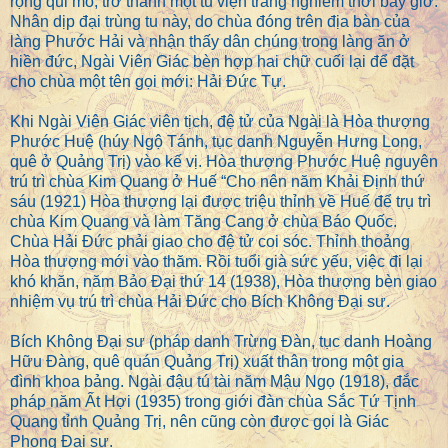
rộng qui mô, trở thành một tu viện trang nghiêm thời bấy giờ.
Nhân dịp đại trùng tu này, do chùa đóng trên địa bàn của
làng Phước Hải và nhận thấy dân chúng trong làng ăn ở
hiền đức, Ngài Viên Giác bèn hợp hai chữ cuối lại để đặt
cho chùa một tên gọi mới: Hải Đức Tự.
Khi Ngài Viên Giác viên tịch, đệ tử của Ngài là Hòa thượng
Phước Huệ (húy Ngộ Tánh, tục danh Nguyễn Hưng Long,
quê ở Quảng Trị) vào kế vị. Hòa thượng Phước Huệ nguyên
trú trì chùa Kim Quang ở Huế “Cho nên năm Khải Định thứ
sáu (1921) Hòa thượng lại được triệu thỉnh về Huế để trụ trì
chùa Kim Quang và làm Tăng Cang ở chùa Báo Quốc.
Chùa Hải Đức phải giao cho đệ tử coi sóc. Thỉnh thoảng
Hòa thượng mới vào thăm. Rồi tuổi già sức yếu, việc đi lại
khó khăn, năm Bảo Đại thứ 14 (1938), Hòa thượng bèn giao
nhiệm vụ trú trì chùa Hải Đức cho Bích Không Đại sư.
Bích Không Đại sư (pháp danh Trừng Đàn, tục danh Hoàng
Hữu Đàng, quê quán Quảng Trị) xuất thân trong một gia
đình khoa bảng. Ngài đậu tú tài năm Mậu Ngọ (1918), đắc
pháp năm Ất Hợi (1935) trong giới đàn chùa Sắc Tứ Tịnh
Quang tỉnh Quảng Trị, nên cũng còn được gọi là Giác
Phong Đại sư.