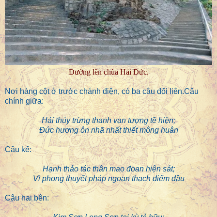
Đường lên chùa Hải Đức.
Nơi hàng cột ở trước chánh điện, có ba câu đối liên.Câu
chính giữa:
Hải thủy trừng thanh vạn tượng tề hiện;
Đức hương ôn nhã nhất thiết mông huân
Câu kế:
Hạnh thảo tác thân mao đoan hiện sát;
Vi phong thuyết pháp ngoạn thạch điểm đầu
Câu hai bên: