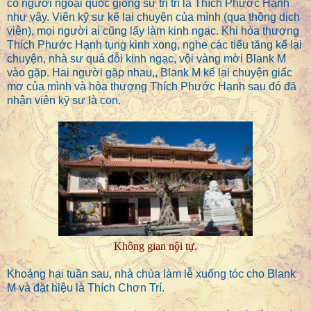
có người ngoại quốc giống sư trị trì là Thích Phước Hạnh
như vậy. Viên kỹ sư kể lại chuyện của mình (qua thông dịch
viên), mọi người ai cũng lấy làm kinh ngạc. Khi hòa thượng
Thích Phước Hạnh tụng kinh xong, nghe các tiểu tăng kể lại
chuyện, nhà sư quá đỗi kinh ngạc, vội vàng mời Blank M
vào gặp. Hai người gặp nhau,, Blank M kể lại chuyện giấc
mơ của mình và hòa thượng Thích Phước Hạnh sau đó đã
nhận viên kỹ sư là con.
Không gian nội tự.
Khoảng hai tuần sau, nhà chùa làm lễ xuống tóc cho Blank
M và đặt hiệu là Thích Chơn Trí.