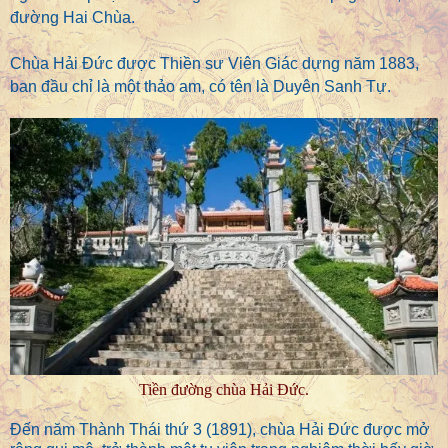
đường Hai Chùa.
Chùa Hải Đức được Thiền sư Viên Giác dựng năm 1883,
ban đầu chỉ là một thảo am, có tên là Duyên Sanh Tự.
Tiền đường chùa Hải Đức.
Đến năm Thành Thái thứ 3 (1891), chùa Hải Đức được mở