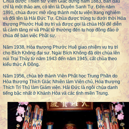
Chùa được Thiền sư Viên Giác dựng năm 1883, ban đầu
chỉ là một thảo am, có tên là Duyên Sanh Tự. Đến năm
1891, chùa được mở rộng thành một tu viện trang nghiêm
và đổi tên là Hải Đức Tự. Chùa được trùng tu dưới thời Hòa
thượng Phước Huệ trụ trì và được gọi là chùa Hội để diễn
tả cảnh tăng ni và Phật tử thường đến tụ họp đông đảo ở
chùa để bàn việc Phật sự.
Năm 1938, Hòa thượng Phước Huệ giao nhiệm vụ trụ trì
cho Bích Không đại sư. Ngài Bích Không đã dời chùa lên
núi Trại Thủy từ năm 1943 đến năm 1945, cất chùa theo
kiểu thức Á Đông.
Năm 1956, chùa trở thành Viện Phật học Trung Phần do
Hòa thượng Thích Giác Nhiên làm Viện chủ, Hòa thượng
Thích Trí Thủ làm Giám viện. Hải Đức là ngôi chùa danh
tiếng bậc nhất ở Khánh Hòa và các tỉnh miền Trung.