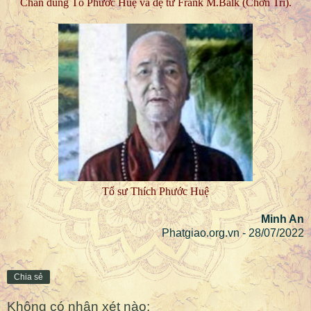
Chân dung Tổ Phước Huệ và đệ tử Frank M.Balk (Chơn Trí).
Tổ sư Thích Phước Huệ
Minh An
Phatgiao.org.vn - 28/07/2022
Chia sẻ
Không có nhận xét nào: