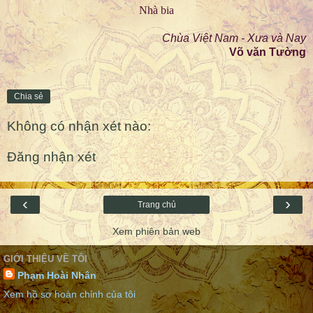
Nhà bia
Chùa Việt Nam - Xưa và Nay
Võ văn Tường
Chia sẻ
Không có nhận xét nào:
Đăng nhận xét
‹
›
Trang chủ
Xem phiên bản web
GIỚI THIỆU VỀ TÔI
Phạm Hoài Nhân
Xem hồ sơ hoàn chỉnh của tôi