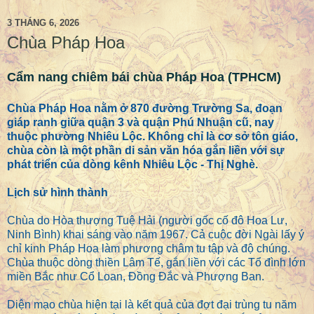
3 THÁNG 6, 2026
Chùa Pháp Hoa
Cẩm nang chiêm bái chùa Pháp Hoa (TPHCM)
Chùa Pháp Hoa nằm ở 870 đường Trường Sa, đoạn
giáp ranh giữa quận 3 và quận Phú Nhuận cũ, nay
thuộc phường Nhiêu Lộc. Không chỉ là cơ sở tôn giáo,
chùa còn là một phần di sản văn hóa gắn liền với sự
phát triển của dòng kênh Nhiêu Lộc - Thị Nghè.
Lịch sử hình thành
Chùa do Hòa thượng Tuệ Hải (người gốc cố đô Hoa Lư,
Ninh Bình) khai sáng vào năm 1967. Cả cuộc đời Ngài lấy ý
chỉ kinh Pháp Hoa làm phương châm tu tập và độ chúng.
Chùa thuộc dòng thiền Lâm Tế, gắn liền với các Tổ đình lớn
miền Bắc như Cổ Loan, Đồng Đắc và Phượng Ban.
Diện mạo chùa hiện tại là kết quả của đợt đại trùng tu năm