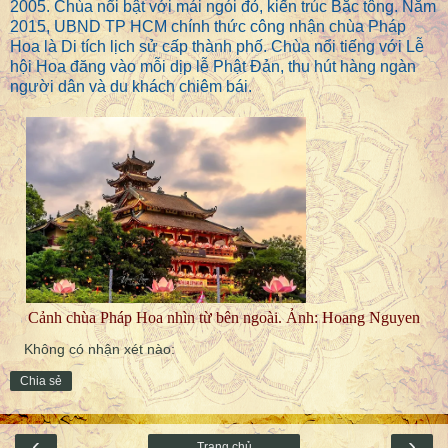
2005. Chùa nổi bật với mái ngói đỏ, kiến trúc Bắc tông. Năm
2015, UBND TP HCM chính thức công nhận chùa Pháp
Hoa là Di tích lịch sử cấp thành phố. Chùa nổi tiếng với Lễ
hội Hoa đăng vào mỗi dịp lễ Phật Đản, thu hút hàng ngàn
người dân và du khách chiêm bái.
Cảnh chùa Pháp Hoa nhìn từ bên ngoài. Ảnh: Hoang Nguyen
Không có nhận xét nào:
Chia sẻ
‹
›
Trang chủ