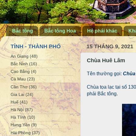
Bắc tông
Bắc tông Hoa
Hệ phái khác
Khấ
TỈNH - THÀNH PHỐ
15 THÁNG 9, 2021
An Giang
(48)
Chùa Huê Lâm
Bắc Ninh
(16)
Cao Bằng
(4)
Tên thường gọi:
Chùa
Cà Mau
(23)
Cần Thơ
(36)
Chùa tọa lạc tại số 1
phái Bắc tông.
Gia Lai
(24)
Huế
(41)
Hà Nội
(87)
Hà Tĩnh
(10)
Hưng Yên
(9)
Hải Phòng
(37)