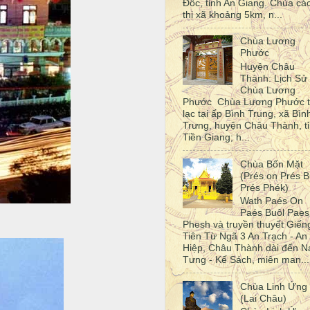
Đốc, tỉnh An Giang. Chùa cá
thị xã khoảng 5km, n...
Chùa Lương
Phước
Huyện Châu
Thành: Lịch Sử
Chùa Lương
Phước Chùa Lương Phước 
lạc tại ấp Bình Trung, xã Bìn
Trưng, huyện Châu Thành, t
Tiền Giang; h...
Chùa Bốn Mặt
(Prés on Prés B
Prés Phék)
Wath Paés On
Paés Buôl Paes
Phesh và truyền thuyết Giến
Tiên Từ Ngã 3 An Trạch - An
Hiệp, Châu Thành dài đến N
Tưng - Kế Sách, miên man...
Chùa Linh Ứng
(Lai Châu)