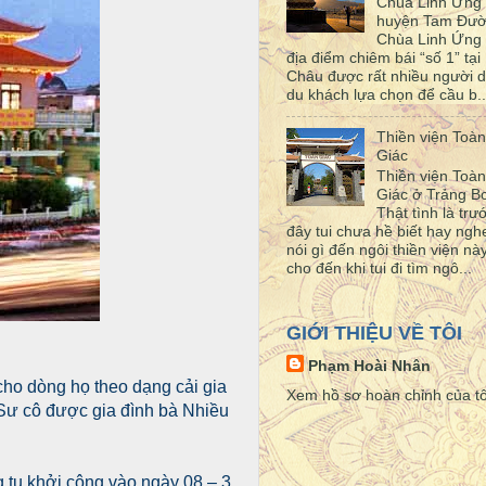
Chùa Linh Ứng
huyện Tam Đư
Chùa Linh Ứng 
địa điểm chiêm bái “số 1” tại 
Châu được rất nhiều người d
du khách lựa chọn để cầu b..
Thiền viện Toàn
Giác
Thiền viện Toàn
Giác ở Trảng 
Thật tình là trư
đây tui chưa hề biết hay ngh
nói gì đến ngôi thiền viện này
cho đến khi tui đi tìm ngô...
GIỚI THIỆU VỀ TÔI
Phạm Hoài Nhân
 cho dòng họ theo dạng cải gia
Xem hồ sơ hoàn chỉnh của tô
Sư cô được gia đình bà Nhiều
g tu khởi công vào ngày 08 – 3