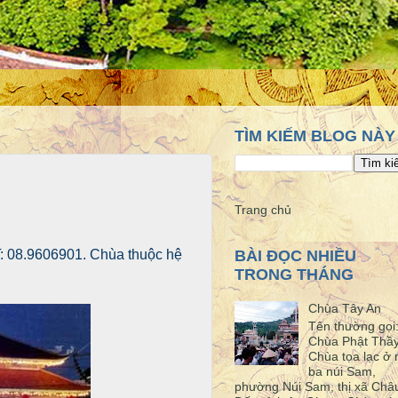
TÌM KIẾM BLOG NÀY
Trang chủ
: 08.9606901. Chùa thuộc hệ
BÀI ĐỌC NHIỀU
TRONG THÁNG
Chùa Tây An
Tên thường gọi
Chùa Phật Thầ
Chùa tọa lạc ở 
ba núi Sam,
phường Núi Sam, thị xã Châ