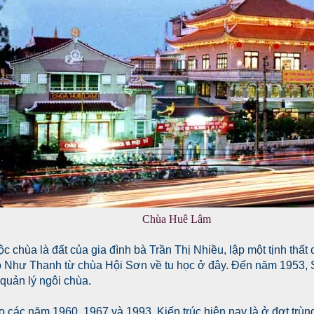
Chùa Huê Lâm
ộc chùa là đất của gia đình bà Trần Thị Nhiều, lập một tịnh thất
ô Như Thanh từ chùa Hội Sơn về tu học ở đây. Đến năm 1953, 
quản lý ngôi chùa.
 các năm 1960, 1967 và 1993. Kiến trúc hiện nay là ở đợt trùn