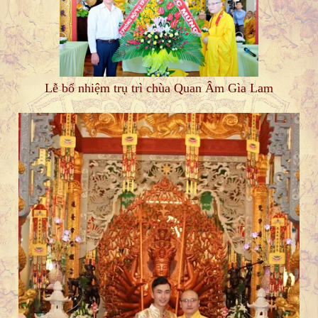
Lễ bổ nhiệm trụ trì chùa Quan Âm Gìa Lam