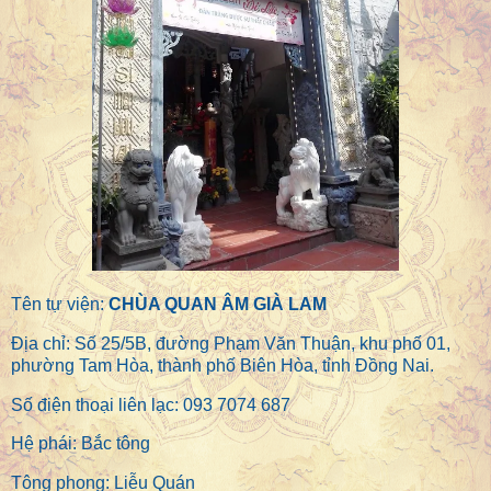
Tên tự viện:
CHÙA QUAN ÂM GIÀ LAM
Địa chỉ: Số 25/5B, đường Phạm Văn Thuận, khu phố 01,
phường Tam Hòa, thành phố Biên Hòa, tỉnh Đồng Nai.
Số điện thoại liên lạc: 093 7074 687
Hệ phái: Bắc tông
Tông phong: Liễu Quán