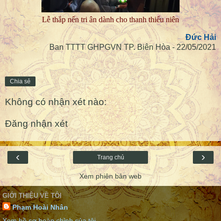
Lễ thắp nến tri ân dành cho thanh thiếu niên
Đức Hải
Ban TTTT GHPGVN TP. Biên Hòa - 22/05/2021
Chia sẻ
Không có nhận xét nào:
Đăng nhận xét
‹
›
Trang chủ
Xem phiên bản web
GIỚI THIỆU VỀ TÔI
Phạm Hoài Nhân
Xem hồ sơ hoàn chỉnh của tôi