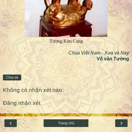
Tượng Kim Cang
Chùa Việt Nam - Xưa và Nay
Võ văn Tường
Chia sẻ
Không có nhận xét nào:
Đăng nhận xét
‹
›
Trang chủ