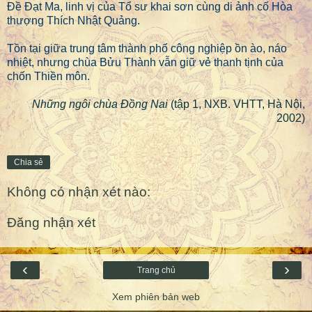
Đề Đạt Ma, linh vị của Tổ sư khai sơn cùng di ảnh cố Hòa
thượng Thích Nhật Quảng.
Tồn tại giữa trung tâm thành phố công nghiệp ồn ào, náo
nhiệt, nhưng chùa Bửu Thành vẫn giữ vẻ thanh tịnh của
chốn Thiền môn.
Những ngôi chùa Đồng Nai
(tập 1, NXB. VHTT, Hà Nội,
2002)
Chia sẻ
Không có nhận xét nào:
Đăng nhận xét
‹
›
Trang chủ
Xem phiên bản web