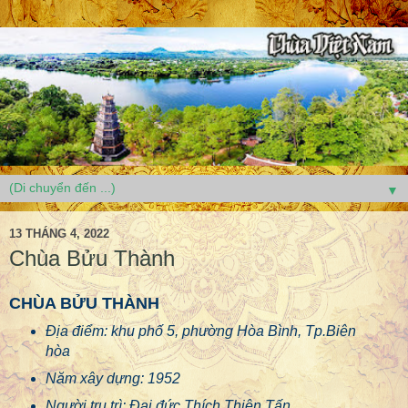
▼
13 THÁNG 4, 2022
Chùa Bửu Thành
CHÙA BỬU THÀNH
Địa điểm: khu phố 5, phường Hòa Bình, Tp.Biên
hòa
Năm xây dựng: 1952
Người trụ trì: Đại đức Thích Thiện Tấn .