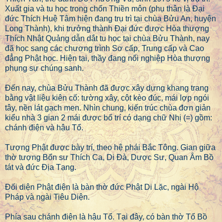
Xuất gia và tu học trong chốn Thiền môn (phụ thân là Đại
đức Thích Huệ Tâm hiện đang trụ trì tại chùa Bửu An, huyện
Long Thành), khi trưởng thành Đại đức được Hòa thượng
Thích Nhật Quảng dẫn dắt tu học tại chùa Bửu Thành, nay
đã học sang các chương trình Sơ cấp, Trung cấp và Cao
đẳng Phật học. Hiện tại, thầy đang nối nghiệp Hòa thượng
phụng sự chúng sanh.
Đến nay, chùa Bửu Thành đã được xây dựng khang trang
bằng vật liệu kiên cố: tường xây, cột kèo đúc, mái lợp ngói
tây, nền lát gạch men. Nhìn chung, kiến trúc chùa đơn giản
kiểu nhà 3 gian 2 mái được bố trí có dạng chữ Nhị (=) gồm:
chánh điện và hậu Tổ.
Tượng Phật được bày trí, theo hệ phái Bắc Tông. Gian giữa
thờ tượng Bổn sư Thích Ca, Di Đà, Dược Sư, Quan Âm Bồ
tát và đức Địa Tạng.
Đối diện Phật điện là bàn thờ đức Phật Di Lặc, ngài Hộ
Pháp và ngài Tiêu Diện.
Phía sau chánh điện là hậu Tổ. Tại đây, có bàn thờ Tổ Bồ