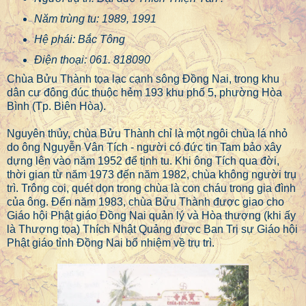
Năm trùng tu: 1989, 1991
Hệ phái: Bắc Tông
Điện thoại: 061. 818090
Chùa Bửu Thành tọa lạc cạnh sông Đồng Nai, trong khu
dân cư đông đúc thuộc hẻm 193 khu phố 5, phường Hòa
Bình (Tp. Biên Hòa).
Nguyên thủy, chùa Bửu Thành chỉ là một ngôi chùa lá nhỏ
do ông Nguyễn Vân Tích - người có đức tin Tam bảo xây
dựng lên vào năm 1952 để tịnh tu. Khi ông Tích qua đời,
thời gian từ năm 1973 đến năm 1982, chùa không người trụ
trì. Trông coi, quét dọn trong chùa là con cháu trong gia đình
của ông. Đến năm 1983, chùa Bửu Thành được giao cho
Giáo hội Phật giáo Đồng Nai quản lý và Hòa thượng (khi ấy
là Thượng tọa) Thích Nhật Quảng được Ban Trị sự Giáo hội
Phật giáo tỉnh Đồng Nai bổ nhiệm về trụ trì.