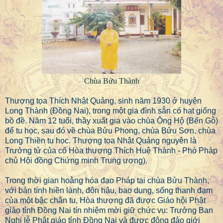
Chùa Bửu Thành
Thượng tọa Thích Nhật Quảng, sinh năm 1930 ở huyện
Long Thành (Đồng Nai), trong một gia đình sẵn có hạt giống
bồ đề. Năm 12 tuổi, thầy xuất gia vào chùa Ông Hộ (Bến Gỗ)
để tu học, sau đó về chùa Bửu Phong, chùa Bửu Sơn, chùa
Long Thiền tu học. Thượng tọa Nhật Quảng nguyên là
Trưởng tử của cố Hòa thượng Thích Huệ Thành - Phó Pháp
chủ Hội đồng Chứng minh Trung ương).
Trong thời gian hoằng hóa đạo Pháp tại chùa Bửu Thành,
với bản tính hiền lành, đôn hậu, bao dung, sống thanh đạm
của một bậc chân tu, Hòa thượng đã được Giáo hội Phật
giáo tỉnh Đồng Nai tín nhiệm mời giữ chức vụ: Trưởng Ban
Nghi lễ Phật giáo tỉnh Đồng Nai và được đông đảo giới