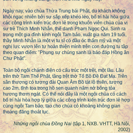
Ngày nay, vào chùa Thừa Trung bái Phật, du khách không
khỏi ngạc nhiên bởi sự sắp xếp khéo léo, bố trí hài hòa giữa
các công trình kiến trúc đơn lẻ trong khuôn viên chùa của vị
sư trẻ Thích Minh Nhẫn, thế danh Phạm Ngọc Qui. Sinh ra
trong một gia đình kính ngôi Tam bảo, xuất gia năm 19 tuổi,
thầy Minh Nhẫn là một vị tu sĩ có đầu óc thẩm mỹ và một
nghị lực vươn lên tự hoàn thiện mình trên con đường tu tập
theo quan điểm: "Phụng sự chúng sanh là báo đáp Hồng ân
Chư Phật".
Toàn bộ ngôi chánh điện có cấu trúc một trệt, một lầu. Lầu
trên thờ Tam Thế Phật, tầng trệt thờ Tổ Bồ Đề Đạt Ma. Trên
sân thượng có tượng đài Quan Âm Bồ tát lộ thiên, tượng
cao 2m, tĩnh tọa trong hồ sen quanh năm nở bông tỏa
hương thơm ngát. Có thể nói đây là một ngôi chùa có cách
bố trí hài hòa hợp lý giữa các công trình kiến trúc đơn lẻ hợp
cùng ngôi Tam bảo, tạo cho chùa có khoảng không gian
thoáng đãng thoát tục.
Những ngôi chùa Đồng Nai
(tập 1, NXB. VHTT, Hà Nội,
2002)