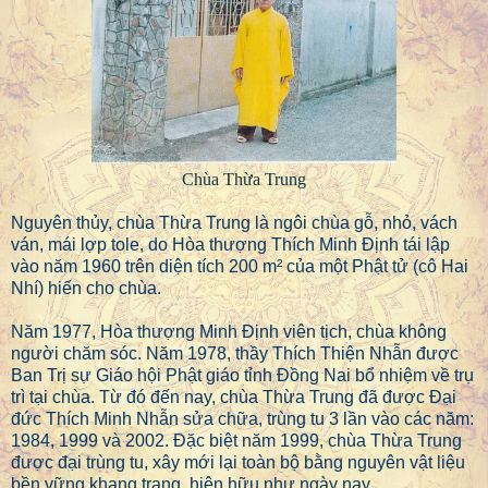
Chùa Thừa Trung
Nguyên thủy, chùa Thừa Trung là ngôi chùa gỗ, nhỏ, vách
ván, mái lợp tole, do Hòa thượng Thích Minh Định tái lập
vào năm 1960 trên diện tích 200 m² của một Phật tử (cô Hai
Nhí) hiến cho chùa.
Năm 1977, Hòa thượng Minh Định viên tịch, chùa không
người chăm sóc. Năm 1978, thầy Thích Thiện Nhẫn được
Ban Trị sự Giáo hội Phật giáo tỉnh Đồng Nai bổ nhiệm về trụ
trì tại chùa. Từ đó đến nay, chùa Thừa Trung đã được Đại
đức Thích Minh Nhẫn sửa chữa, trùng tu 3 lần vào các năm:
1984, 1999 và 2002. Đặc biệt năm 1999, chùa Thừa Trung
được đại trùng tu, xây mới lại toàn bộ bằng nguyên vật liệu
bền vững khang trang, hiện hữu như ngày nay.