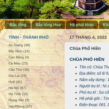
Bắc tông
Bắc tông Hoa
Hệ phái khác
Khấ
TỈNH - THÀNH PHỐ
17 THÁNG 4, 2022
An Giang
(48)
Chùa Phổ Hiền
Bắc Ninh
(16)
Cao Bằng
(4)
CHÙA PHỔ HIỀN
Cà Mau
(23)
Tên cũ: Chùa Th
Cần Thơ
(36)
Địa điểm: số 6/ 
Gia Lai
(24)
Năm xây dựng : 
Huế
(41)
Người trụ trì : N
Hà Nội
(87)
Phó trụ trì : Sư 
Hà Tĩnh
(10)
Hệ phái gốc : Tị
Hưng Yên
(9)
Điện thoại: 061.
Hải Phòng
(37)