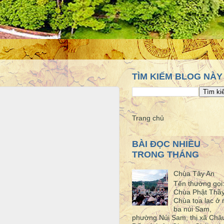
TÌM KIẾM BLOG NÀY
Trang chủ
BÀI ĐỌC NHIỀU
TRONG THÁNG
Chùa Tây An
Tên thường gọi
Chùa Phật Thầ
Chùa tọa lạc ở 
ba núi Sam,
phường Núi Sam, thị xã Châ