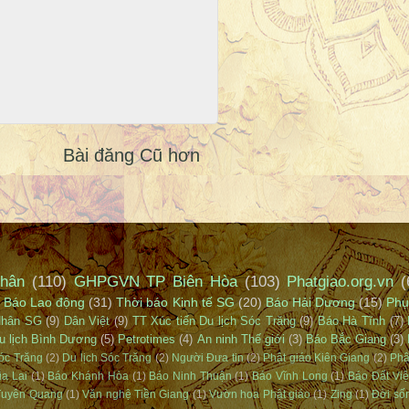
Bài đăng Cũ hơn
hân
(110)
GHPGVN TP Biên Hòa
(103)
Phatgiao.org.vn
(
Báo Lao động
(31)
Thời báo Kinh tế SG
(20)
Báo Hải Dương
(15)
Phụ
Nhân SG
(9)
Dân Việt
(9)
TT Xúc tiến Du lịch Sóc Trăng
(9)
Báo Hà Tĩnh
(7)
u lịch Bình Dương
(5)
Petrotimes
(4)
An ninh Thế giới
(3)
Báo Bắc Giang
(3)
óc Trăng
(2)
Du lịch Sóc Trăng
(2)
Người Đưa tin
(2)
Phật giáo Kiên Giang
(2)
Phậ
ia Lai
(1)
Báo Khánh Hòa
(1)
Báo Ninh Thuận
(1)
Báo Vĩnh Long
(1)
Báo Đất Việ
 Tuyên Quang
(1)
Văn nghệ Tiền Giang
(1)
Vườn hoa Phật giáo
(1)
Zing
(1)
Đời số