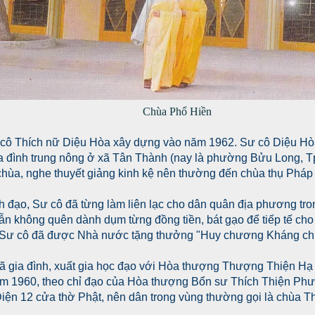
Chùa Phổ Hiền
cô Thích nữ Diệu Hòa xây dựng vào năm 1962. Sư cô Diệu Hòa
a đình trung nông ở xã Tân Thành (nay là phường Bửu Long, T
 chùa, nghe thuyết giảng kinh kệ nên thường đến chùa thụ Pháp 
h đạo, Sư cô đã từng làm liên lạc cho dân quân địa phương tro
 vẫn không quên dành dụm từng đồng tiền, bát gạo để tiếp tế c
, Sư cô đã được Nhà nước tặng thưởng "Huy chương Kháng chi
ã gia đình, xuất gia học đạo với Hòa thượng Thượng Thiện H
Năm 1960, theo chỉ đạo của Hòa thượng Bổn sư Thích Thiện Ph
ện 12 cửa thờ Phật, nên dân trong vùng thường gọi là chùa T