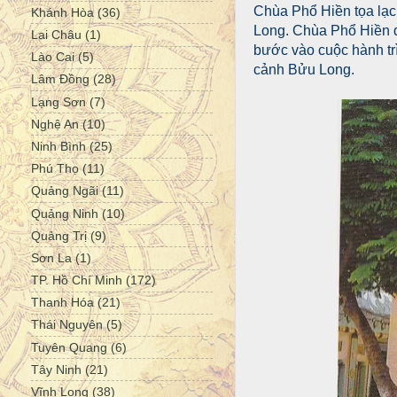
Chùa Phổ Hiền tọa lạc 
Khánh Hòa
(36)
Long. Chùa Phổ Hiền đ
Lai Châu
(1)
bước vào cuộc hành tr
Lào Cai
(5)
cảnh Bửu Long.
Lâm Đồng
(28)
Lạng Sơn
(7)
Nghệ An
(10)
Ninh Bình
(25)
Phú Thọ
(11)
Quảng Ngãi
(11)
Quảng Ninh
(10)
Quảng Trị
(9)
Sơn La
(1)
TP. Hồ Chí Minh
(172)
Thanh Hóa
(21)
Thái Nguyên
(5)
Tuyên Quang
(6)
Tây Ninh
(21)
Vĩnh Long
(38)