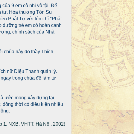
của 9 em cô nhi vô tội. Để
ổn tự, Hòa thượng Tôn Sư
iền Phật Tự với tôn chỉ "Phật
iáo dưỡng trẻ em có hoàn cảnh
trương, chính sách của Nhà
i chùa này do thầy Thích
hích nữ Diệu Thanh quản lý.
ngay trong chùa để làm từ
là ước mong xây dựng lại
 đồng thời có điều kiện nhiều
Tông.
p 1, NXB. VHTT, Hà Nội, 2002)