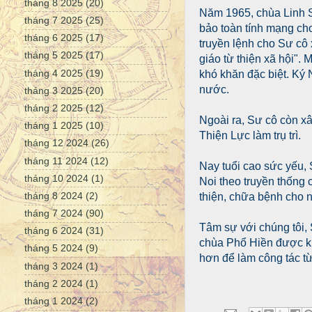
tháng 8 2025
(20)
Năm 1965, chùa Linh S
tháng 7 2025
(25)
bảo toàn tính mạng cho
tháng 6 2025
(17)
truyền lệnh cho Sư cô 
tháng 5 2025
(17)
giáo từ thiện xã hội".
tháng 4 2025
(19)
khó khăn đặc biệt. Ký 
nước.
tháng 3 2025
(20)
tháng 2 2025
(12)
Ngoài ra, Sư cô còn x
tháng 1 2025
(10)
Thiện Lực làm trụ trì.
tháng 12 2024
(26)
tháng 11 2024
(12)
Nay tuổi cao sức yếu, 
tháng 10 2024
(1)
Noi theo truyền thống
tháng 8 2024
(2)
thiện, chữa bệnh cho 
tháng 7 2024
(90)
Tâm sự với chúng tôi,
tháng 6 2024
(31)
chùa Phổ Hiền được kh
tháng 5 2024
(9)
hơn để làm công tác từ
tháng 3 2024
(1)
tháng 2 2024
(1)
tháng 1 2024
(2)