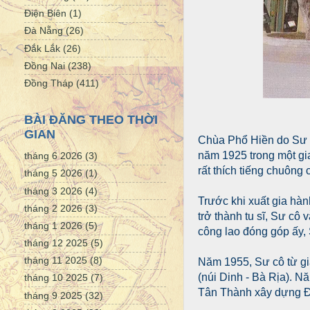
Điện Biên
(1)
Đà Nẵng
(26)
Đắk Lắk
(26)
Đồng Nai
(238)
Đồng Tháp
(411)
BÀI ĐĂNG THEO THỜI
GIAN
Chùa Phổ Hiền do Sư 
năm 1925 trong một gi
tháng 6 2026
(3)
rất thích tiếng chuông
tháng 5 2026
(1)
tháng 3 2026
(4)
Trước khi xuất gia hàn
tháng 2 2026
(3)
trở thành tu sĩ, Sư cô
tháng 1 2026
(5)
công lao đóng góp ấy
tháng 12 2025
(5)
tháng 11 2025
(8)
Năm 1955, Sư cô từ gi
(núi Dinh - Bà Rịa). 
tháng 10 2025
(7)
Tân Thành xây dựng Đi
tháng 9 2025
(32)