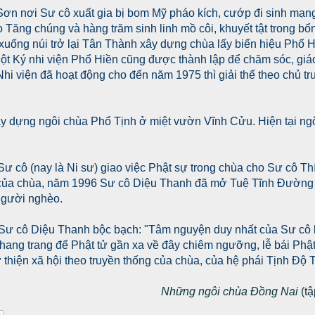
ơn nơi Sư cô xuất gia bị bom Mỹ pháo kích, cướp đi sinh mạng 
 Tăng chúng và hàng trăm sinh linh mồ côi, khuyết tật trong b
xuống núi trở lại Tân Thành xây dựng chùa lấy biển hiệu Phổ H
 Một Ký nhi viện Phổ Hiền cũng được thành lập để chăm sóc, g
Nhi viện đã hoạt động cho đến năm 1975 thì giải thể theo chủ 
ây dựng ngôi chùa Phổ Tịnh ở miệt vườn Vĩnh Cửu. Hiện tại ngô
Sư cô (nay là Ni sư) giao việc Phật sự trong chùa cho Sư cô T
 của chùa, năm 1996 Sư cô Diệu Thanh đã mở Tuệ Tĩnh Đường 
người nghèo.
 Sư cô Diệu Thanh bộc bạch: "Tâm nguyện duy nhất của Sư cô 
ang trang để Phật tử gần xa về đây chiêm ngưỡng, lễ bái Phật,
 thiện xã hội theo truyền thống của chùa, của hệ phái Tịnh Độ 
Những ngôi chùa Đồng Nai
(tậ