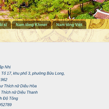
t sĩ
Nam tông Khmer
Nam tông Việt
ập Nhị
9, Tổ 17, khu phố 3, phường Bửu Long,
1962
i sư Thích nữ Diệu Hòa
cô Thích nữ Diệu Thanh
nh Độ Tông
 952789