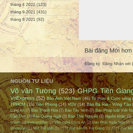
tháng 4 2022
(123)
tháng 9 2021
(431)
tháng 8 2021
(92)
Bài đăng Mới hơn
Đăng ký:
Đăng Nhận xét 
NGUỒN TƯ LIỆU
Võ văn Tường
(523)
GHPG Tiền Gian
VnExpress
(52)
Báo Ảnh Việt Nam
(46)
Tri thức & Cuộc sống
TPHCM
(15)
Tiền Phong
(14)
VOV
(14)
Báo Bà Rịa - Vũng Tàu
Long An
(7)
Báo Thanh Hóa
(7)
Báo Tây Ninh
(7)
Báo Pháp luật Việt 
Cần Thơ
(3)
Báo Quảng Ngãi
(3)
Báo Thái Nguyên
(3)
Nguồn khác
(3)
online
(2)
VietnamPlus
(2)
Văn nghệ Công An
(2)
Đạo Phật Ngày Nay
(2)
Emdep.vn
(1)
Một Thế giới
(1)
TTTT Xúc tiến DL Hà Giang
(1)
TTTT Xúc tiế