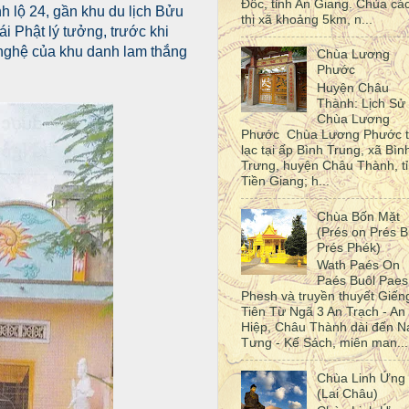
Đốc, tỉnh An Giang. Chùa cá
h lộ 24, gần khu du lịch Bửu
thị xã khoảng 5km, n...
 Phật lý tưởng, trước khi
 nghệ của khu danh lam thắng
Chùa Lương
Phước
Huyện Châu
Thành: Lịch Sử
Chùa Lương
Phước Chùa Lương Phước 
lạc tại ấp Bình Trung, xã Bìn
Trưng, huyện Châu Thành, t
Tiền Giang; h...
Chùa Bốn Mặt
(Prés on Prés B
Prés Phék)
Wath Paés On
Paés Buôl Paes
Phesh và truyền thuyết Giến
Tiên Từ Ngã 3 An Trạch - An
Hiệp, Châu Thành dài đến N
Tưng - Kế Sách, miên man...
Chùa Linh Ứng
(Lai Châu)