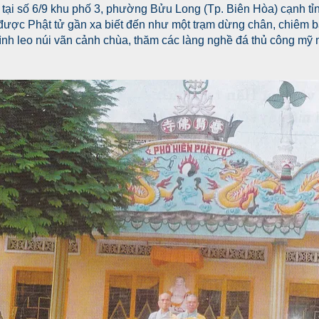
tại số 6/9 khu phố 3, phường Bửu Long (Tp. Biên Hòa) cạnh tỉn
ược Phật tử gần xa biết đến như một trạm dừng chân, chiêm bái
ình leo núi vãn cảnh chùa, thăm các làng nghề đá thủ công mỹ