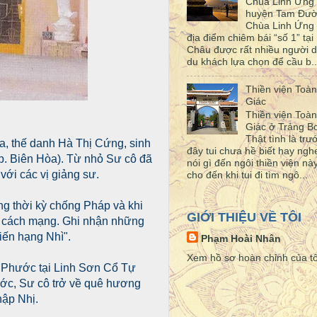
Chùa Linh Ứng
huyện Tam Đư
Chùa Linh Ứng 
địa điểm chiêm bái “số 1” tại 
Châu được rất nhiều người d
du khách lựa chọn để cầu b..
Thiền viện Toàn
Giác
Thiền viện Toàn
Giác ở Trảng 
Thật tình là trư
, thế danh Hà Thị Cứng, sinh
đây tui chưa hề biết hay ngh
p. Biên Hòa). Từ nhỏ Sư cô đã
nói gì đến ngôi thiền viện này
với các vị giảng sư.
cho đến khi tui đi tìm ngô...
ng thời kỳ chống Pháp và khi
GIỚI THIỆU VỀ TÔI
ho cách mạng. Ghi nhận những
ến hạng Nhì".
Phạm Hoài Nhân
Xem hồ sơ hoàn chỉnh của tô
ạ Phước tại Linh Sơn Cổ Tự
ước, Sư cô trở về quê hương
hập Nhị.