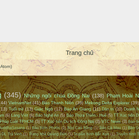
Trang chủ
(Atom)
g
(345)
Những ngôi chùa Đồng Nai
(138)
Phạm Hoài N
(44)
VietnamNet
(41)
Báo Thanh Niên
(39)
Mekong Delta Explorer
(39)
(13)
Tuổi trẻ
(13)
Giác Ngộ
(12)
Báo An Giang
(11)
Dân trí
(10)
Doanh 
Nam
(6)
Làng Việt
(6)
Báo Nghệ An
(5)
Báo Thừa Thiên - Huế
(5)
TT Xúc tiến D
Pháp Luật TPHCM
(3)
TT Xúc tiến Du lịch Đồng Nai
(3)
VTC News
(3)
Báo S
BuddhaSasana
(1)
Báo Bình Phước
(1)
Báo Cao Bằng
(1)
Báo Cà Mau
(1)
Báo G
n DL Trà Vinh
(1)
Trang nhà Quảng Đức
(1)
Truyền hình Bắc Kạn
(1)
Truyền hình