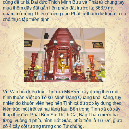
cùng đệ tử là Đại đức Thích Minh Bửu và Phật tử chung tay
mua thêm dãy đất gắn liền phần đất trước là: 363,9 m²,
nhằm mở rộng Thiền đường cho Phật tử tham dự khóa tu có
chổ thực tập thiền định.
Về Văn hóa kiến trúc: Tịnh xá Mỹ Đức xây dựng theo mô
hình thuần Việt do Tổ sư Minh Đăng Quang khai sáng, tuy
nhiên do khuôn viên hẹp nên Tịnh xá được xây dựng theo
kiến trúc một trệt và hai tầng lầu. Bên trong Tịnh xá có xây
tháp thờ đức Phật Bổn Sư Thích Ca; Bảo Tháp mười ba
từng, vuông 4 phía, hình Bát Giác, phía trên là Tứ Đế, giữa
có 4 cây cột tương trưng cho Tứ chúng.