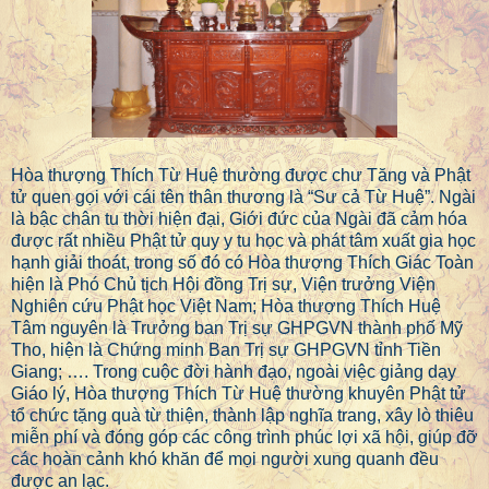
Hòa thượng Thích Từ Huệ thường được chư Tăng và Phật
tử quen gọi với cái tên thân thương là “Sư cả Từ Huệ”. Ngài
là bậc chân tu thời hiện đại, Giới đức của Ngài đã cảm hóa
được rất nhiều Phật tử quy y tu học và phát tâm xuất gia học
hạnh giải thoát, trong số đó có Hòa thượng Thích Giác Toàn
hiện là Phó Chủ tịch Hội đồng Trị sự, Viện trưởng Viện
Nghiên cứu Phật học Việt Nam; Hòa thượng Thích Huệ
Tâm nguyên là Trưởng ban Trị sự GHPGVN thành phố Mỹ
Tho, hiện là Chứng minh Ban Trị sự GHPGVN tỉnh Tiền
Giang; …. Trong cuộc đời hành đạo, ngoài việc giảng dạy
Giáo lý, Hòa thượng Thích Từ Huệ thường khuyên Phật tử
tổ chức tặng quà từ thiện, thành lập nghĩa trang, xây lò thiêu
miễn phí và đóng góp các công trình phúc lợi xã hội, giúp đỡ
các hoàn cảnh khó khăn để mọi người xung quanh đều
được an lạc.