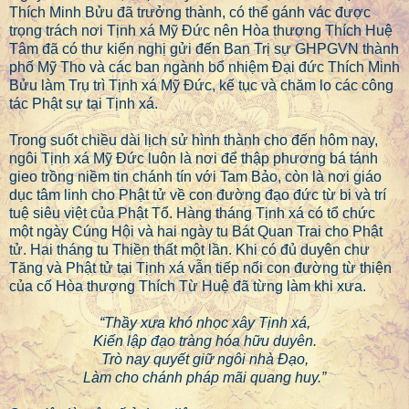
Thích Minh Bửu đã trưởng thành, có thể gánh vác được
trọng trách nơi Tịnh xá Mỹ Đức nên Hòa thượng Thích Huệ
Tâm đã có thư kiến nghị gửi đến Ban Trị sự GHPGVN thành
phố Mỹ Tho và các ban ngành bổ nhiệm Đại đức Thích Minh
Bửu làm Trụ trì Tịnh xá Mỹ Đức, kế tục và chăm lo các công
tác Phật sự tại Tịnh xá.
Trong suốt chiều dài lịch sử hình thành cho đến hôm nay,
ngôi Tịnh xá Mỹ Đức luôn là nơi để thập phương bá tánh
gieo trồng niềm tin chánh tín với Tam Bảo, còn là nơi giáo
dục tâm linh cho Phật tử về con đường đạo đức từ bi và trí
tuệ siêu việt của Phật Tổ. Hàng tháng Tịnh xá có tổ chức
một ngày Cúng Hội và hai ngày tu Bát Quan Trai cho Phật
tử. Hai tháng tu Thiền thất một lần. Khi có đủ duyên chư
Tăng và Phật tử tại Tịnh xá vẫn tiếp nối con đường từ thiện
của cố Hòa thượng Thích Từ Huệ đã từng làm khi xưa.
“Thầy xưa khó nhọc xây Tịnh xá,
Kiến lập đạo tràng hóa hữu duyên.
Trò nay quyết giữ ngôi nhà Đạo,
Làm cho chánh pháp mãi quang huy.”