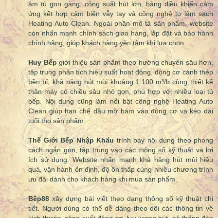
âm tủ gọn gàng, công suất hút lớn, bảng điều khiển cảm
ứng kết hợp cảm biến vẫy tay và công nghệ tự làm sạch
Heating Auto Clean. Ngoài phần mô tả sản phẩm, website
còn nhấn mạnh chính sách giao hàng, lắp đặt và bảo hành
chính hãng, giúp khách hàng yên tâm khi lựa chọn.
Huy Bếp
giới thiệu sản phẩm theo hướng chuyên sâu hơn,
tập trung phân tích hiệu suất hoạt động, động cơ cánh thép
bền bỉ, khả năng hút mùi khoảng 1.100 m³/h cùng thiết kế
thân máy có chiều sâu nhỏ gọn, phù hợp với nhiều loại tủ
bếp. Nội dung cũng làm nổi bật công nghệ Heating Auto
Clean giúp hạn chế dầu mỡ bám vào động cơ và kéo dài
tuổi thọ sản phẩm.
Thế Giới Bếp Nhập Khẩu
trình bày nội dung theo phong
cách ngắn gọn, tập trung vào các thông số kỹ thuật và lợi
ích sử dụng. Website nhấn mạnh khả năng hút mùi hiệu
quả, vận hành ổn định, độ ồn thấp cùng nhiều chương trình
ưu đãi dành cho khách hàng khi mua sản phẩm.
Bếp88
xây dựng bài viết theo dạng thông số kỹ thuật chi
tiết. Người dùng có thể dễ dàng theo dõi các thông tin về