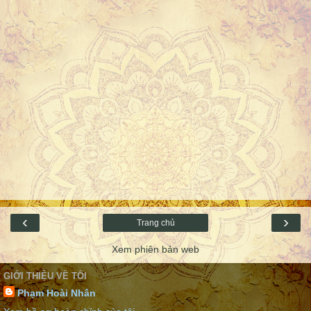
‹
›
Trang chủ
Xem phiên bản web
GIỚI THIỆU VỀ TÔI
Phạm Hoài Nhân