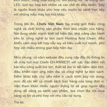
kích thước, công suất động cơ, lưu lượng hút, hệ thống đèn
LED, lưới lọc hợp kim nhôm và các chế độ điều khiển. Đây
là nguồn tham khảo phù hợp nếu muốn so sánh trực tiếp
với những mẫu máy hút mùi khác.
Trong khi đó,
Chefs Việt Nam
tập trung giới thiệu công
nghệ và chất lượng sản phẩm theo tiêu chuẩn của hãng.
Nội dung nhấn mạnh thiết kế hiện đại, khả năng vận hành
bền bỉ, công nghệ tự làm sạch Heating Auto Clean, điều
khiển cảm ứng kết hợp vẫy tay và hiệu suất hút mạnh, phù
hợp với nhiều không gian bếp hiện đại.
Nhìn chung, cả năm website đều cung cấp đầy đủ thông tin
về máy hút mùi Chefs EH-R908E3T với các đặc điểm nổi
bật như công suất hút lớn, thiết kế âm tủ tiết kiệm diện tích,
điều khiển cảm ứng hiện đại và công nghệ tự làm sạch.
Điểm khác biệt chủ yếu nằm ở cách trình bày nội dung,
mức độ chi tiết và chính sách bán hàng của từng đơn vị.
Việc tham khảo nhiều nguồn thông tin sẽ giúp người tiêu
dùng dễ dàng so sánh sản phẩm, lựa chọn địa chỉ mua
hàng uy tín và phù hợp với nhu cầu sử dụng.
Trả lời