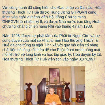
Với công hạnh đã cống hiến cho Đạo pháp và Dân tộc, Hòa
thượng Thích Từ Huệ được Trung ương GHPGVN cung
thỉnh vào ngôi vị thành viên Hội đồng Chứng minh
GHPGVN từ nhiệm kỳ II; và được Nhà nước trao tặng Huân
chương Kháng chiến hạng Nhì vào tháng 4 năm 1988.
Năm 1993, được sự phát tâm của Phật tử Ngọc Giới và sự
cộng duyên của một số Phật tử nên Hòa thượng Thích Từ
Huệ đã cho trùng tu ngôi Tịnh xá với quy mô kiên cố bằng
chất liệu bê tông cốt thép để cho Phật tử có nơi thoáng mát
mỗi khi trở về tụng kinh và học tập giáo lý. Hóa duyên ký tất,
Hòa thượng Thích Từ Huệ viên tịch vào ngày 31/7/1997.