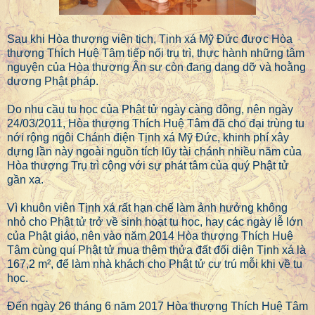
Sau khi Hòa thượng viên tịch, Tịnh xá Mỹ Đức được Hòa
thượng Thích Huệ Tâm tiếp nối trụ trì, thực hành những tâm
nguyện của Hòa thượng Ân sư còn đang dang dỡ và hoằng
dương Phật pháp.
Do nhu cầu tu học của Phật tử ngày càng đông, nên ngày
24/03/2011, Hòa thượng Thích Huệ Tâm đã cho đại trùng tu
nới rộng ngôi Chánh điện Tịnh xá Mỹ Đức, khinh phí xây
dựng lần này ngoài nguồn tích lũy tài chánh nhiều năm của
Hòa thượng Trụ trì cộng với sự phát tâm của quý Phật tử
gần xa.
Vì khuôn viên Tịnh xá rất hạn chế làm ảnh hưởng không
nhỏ cho Phật tử trở về sinh hoạt tu học, hay các ngày lễ lớn
của Phật giáo, nên vào năm 2014 Hòa thượng Thích Huệ
Tâm cùng quí Phật tử mua thêm thửa đất đối diện Tịnh xá là
167,2 m², để làm nhà khách cho Phật tử cư trú mỗi khi về tu
học.
Đến ngày 26 tháng 6 năm 2017 Hòa thượng Thích Huệ Tâm