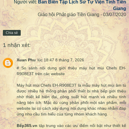
Người viết:
Ban Biên Tập Lịch Sử Tự Viện Tỉnh Tiền
Giang
Giáo hội Phật giáo Tiền Giang - 03/07/2020
Chia sẻ
1 nhận xét:
Xuan Phu
lúc 18:47 8 tháng 7, 2026
# So sánh nội dung giới thiệu máy hút mùi Chefs EH-
R908E3T trên các website
Máy hút mùi Chefs EH-R908E3T là mẫu máy hút mùi âm tủ
được nhiều hệ thống phân phối thiết bị nhà bếp giới thiệu
nhờ thiết kế hiện đại, công suất hút mạnh và nhiều tính
năng tiện ích. Mặc dù cùng phân phối một sản phẩm, mỗi
website lại có cách xây dựng nội dung khác nhau nhằm đáp
ứng nhu cầu tìm hiểu của từng nhóm khách hàng.
Bếp365.vn
tập trung vào các ưu điểm nổi bật như thiết kế