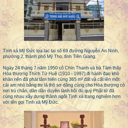
Tịnh xá Mỹ Đức tọa lạc tại số 69 đường Nguyễn An Ninh,
phường 2, thành phố Mỹ Tho, tỉnh Tiền Giang.
Ngày 24 tháng 7 năm 1950 cô Chín Thanh và bà Tám thấy
Hòa thượng Thích Từ Huệ (1910 - 1997) đi hành đạo khó
khăn nên đã phát tâm hiến cúng 365 m² đất và cất lên một
cái am nhỏ bằng tre lá thô sơ dâng cúng cho Hòa thượng có
nơi trú chân, dần dần duyên lành hội đủ quý Phật tử đã
cùng nhau xây dựng thành ngôi Tịnh xá trang nghiêm hơn
với tên gọi Tịnh xá Mỹ Đức.