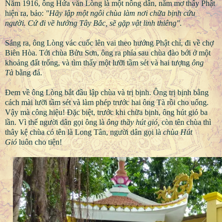
Năm 1916, ông Hứa văn Lòng là một nông dân, nằm mơ thấy Phật
hiện ra, bảo:
"Hãy lập một ngôi chùa làm nơi chữa bịnh cứu
người. Cứ đi về hướng Tây Bắc, sẽ gặp vật linh thiêng".
Sáng ra, ông Lòng vác cuốc lên vai theo hướng Phật chỉ, đi về chợ
Biên Hòa. Tới chùa Bửu Sơn, ông ra phía sau chùa đào bới ở một
khoảng đất trống, và tìm thấy một lưỡi tầm sét và hai tượng
ông
Tà
bằng đá.
Đem về ông Lòng bắt đầu lập chùa và trị bịnh. Ông trị bịnh bằng
cách mài lưỡi tầm sét và làm phép trước hai ông Tà rồi cho uống.
Vậy mà công hiệu! Đặc biệt, trước khi chữa bịnh, ông hút gió ba
lần. Vì thế người dân gọi ông là
ông thầy hút gió,
còn tên chùa thì
thây kệ chùa có tên là Long Tân, người dân gọi là
chùa Hút
Gió
luôn cho tiện!