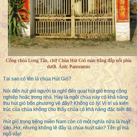
Cổng chùa Long Tân, chữ Chùa Hút Gió màu trắng đắp nổi phía
dưới. Ảnh: Panoramio
Tại sao có tên là chùa Hút Gió?
Nói đến
hút gió
người ta nghĩ đến quạt hút gió trong công
nghiệp hoặc trong nhà. Hay là ngôi chùa này có khả năng
thu hút gió bốn phương về đây? Không có lý! Vị trí và kiến
trúc của chùa không cho thấy chùa có khả năng đặc biệt đó.
Hút gió
trong tiếng miền Nam còn có một nghĩa nữa là
huýt
sáo.
.Hơ, nhưng không lẽ đây là
chùa huýt sáo?
Tên gì mà
ngộ vậy!