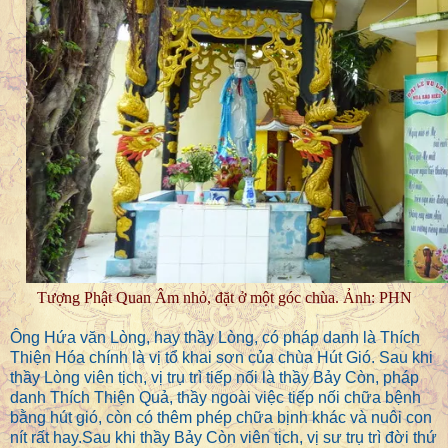
Tượng Phật Quan Âm nhỏ, đặt ở một góc chùa. Ảnh: PHN
Ông Hứa văn Lòng, hay thầy Lòng, có pháp danh là Thích
Thiện Hóa chính là vị tổ khai sơn của chùa Hút Gió. Sau khi
thầy Lòng viên tịch, vị trụ trì tiếp nối là thầy Bảy Còn, pháp
danh Thích Thiện Quả, thầy ngoài việc tiếp nối chữa bệnh
bằng hút gió, còn có thêm phép chữa bịnh khác và nuôi con
nít rất hay.Sau khi thầy Bảy Còn viên tịch, vị sư trụ trì đời thứ