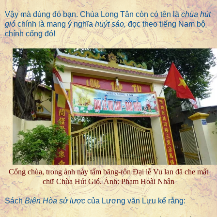
Vậy mà đúng đó bạn. Chùa Long Tân còn có tên là
chùa hút
gió
chính là mang ý nghĩa
huýt sáo,
đọc theo tiếng Nam bộ
chính cống đó!
Cổng chùa, trong ảnh này tấm băng-rôn Đại lễ Vu lan đã che mất
chữ Chùa Hút Gió. Ảnh: Phạm Hoài Nhân
Sách
Biên Hòa sử lược
của Lương văn Lựu kể rằng: