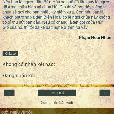
Nếu bạn là người dân Bửu Hòa xa quê đã lâu, hay là người
đã từng chữa bịnh tại chùa Hút Gió thì về nơi đây viếng lại
chùa sẽ gợi cho bạn nhiều kỷ niệm xưa. Còn nếu bạn là
khách phương xa đến Biên Hòa, có lẽ ngôi chùa này không
có gì thu hút bạn đâu. Nếu có chăng là tên gọi
chùa Hút
Gió
của nó, thì tôi đã kể bạn nghe ở trên rồi vậy!
Phạm Hoài Nhân
Chia sẻ
Không có nhận xét nào:
Đăng nhận xét
‹
›
Trang chủ
Xem phiên bản web
GIỚI THIỆU VỀ TÔI