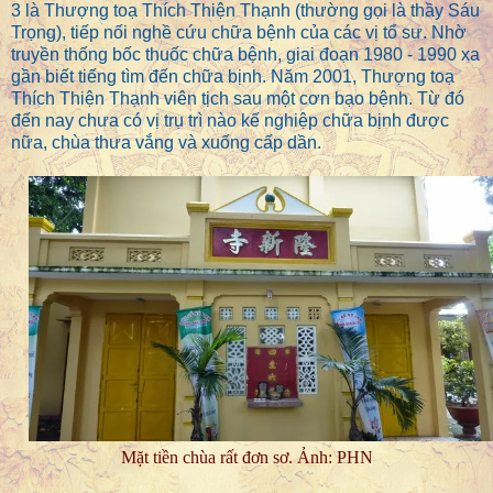
3 là Thượng toạ Thích Thiện Thạnh (thường gọi là thầy Sáu
Trọng), tiếp nối nghề cứu chữa bệnh của các vị tổ sư. Nhờ
truyền thống bốc thuốc chữa bệnh, giai đoạn 1980 - 1990 xa
gần biết tiếng tìm đến chữa bịnh. Năm 2001, Thượng toạ
Thích Thiện Thạnh viên tịch sau một cơn bạo bệnh. Từ đó
đến nay chưa có vị trụ trì nào kế nghiệp chữa bịnh được
nữa, chùa thưa vắng và xuống cấp dần.
Mặt tiền chùa rất đơn sơ. Ảnh: PHN