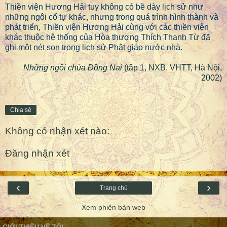
Thiền viện Hương Hải tuy không có bề dày lịch sử như
những ngôi cổ tự khác, nhưng trong quá trình hình thành và
phát triển, Thiền viện Hương Hải cùng với các thiền viện
khác thuộc hệ thống của Hòa thượng Thích Thanh Từ đã
ghi một nét son trong lịch sử Phật giáo nước nhà.
Những ngôi chùa Đồng Nai
(tập 1, NXB. VHTT, Hà Nội,
2002)
Chia sẻ
Không có nhận xét nào:
Đăng nhận xét
‹
›
Trang chủ
Xem phiên bản web