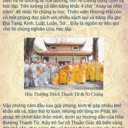
điện và Ni đường là Trai đường, nơi Ni chúng dùng cơm và
học tập. Trên tường có tấm bảng khắc 4 chữ "Xoay lại nhìn
mình" để nhắc Ni chúng tu học. Thiền viện Hương Hải còn
có một phòng đọc sách với nhiều sách quí và băng dĩa ghi:
Địa Tạng, Kinh, Luật, Luận, Sử... Đây là nguồn tư liệu quí
cho Ni chúng nghiên cứu, học tập.
Hòa Thượng Thích Thanh Từ & Ni Chúng
Vào những năm đầu sau giải phóng, kinh tế gặp nhiều khó
khăn vất vả, trăm thứ lo toan, nhưng với lòng tin Phật, tin
pháp, tin chính bản thân mình, dưới sự hướng dẫn của Hòa
thượng Thanh Từ, thầy trò Sư cô Thuần Giác đã biến vùng