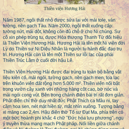
Thiền viện Hương Hải
Năm 1987, ngôi thất nhỏ được sửa lại với mái tole, ván
tường, nền gạch Tàu. Năm 2000, ngôi thất xuống cấp:
tường nứt, mái dột, không còn đủ chỗ ở cho Ni chúng. Sư
cô xin phép trùng tu, được Hòa thượng Thanh Từ đổi hiệu
là Thiền Viện Hương Hải. Hương Hải là tên một Ni viện đời
Lý do Thiền sư Ni Diệu Nhân là người tu hành đắc đạo trụ
trì. Hương Hải còn là tên một Thiền sư lỗi lạc của phái
Thiền Trúc Lâm ở cuối đời hậu Lê.
Thiền Viện Hương Hải được đại trùng tu toàn bộ bằng vật
liệu kiên cố, mái ngói, tường gạch, nền gạch men, tọa lạc
trên khuôn viên đất rộng hơn 5.000 m². Thiền viện nổi bật
trong vườn cây xanh với những hàng cột cao, bờ nóc và
mái ngói cong vút. Bên trong chánh điện bài trí rất đơn giản.
Phật điện chỉ thờ duy nhất đức Phật Thích ca Mâu ni, tay
cầm hoa sen, nét mặt hiền từ, mắt nhìn xuống. Tượng bằng
xi măng cao 2,4m. Hậu điện thờ Tổ sư Đạt Ma, phía trên có
một bức hoành phi khắc 4 chữ "Đức hóa lưu phương", ngụ
ý truyền thừa mạng mạch Phật pháp. Nối liền giữa chánh