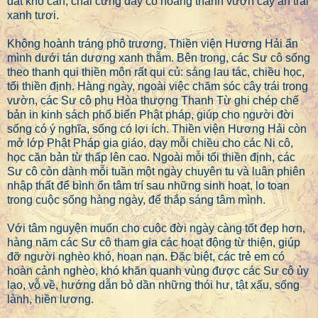
đất khô cằn, chai cứng đầy cỏ hoang thành vườn cây ăn trái
xanh tươi.
Không hoành tráng phô trương, Thiền viện Hương Hải ẩn
mình dưới tán dương xanh thẫm. Bên trong, các Sư cô sống
theo thanh qui thiền môn rất qui củ: sáng lau tác, chiều học,
tối thiền định. Hàng ngày, ngoài việc chăm sóc cây trái trong
vườn, các Sư cô phụ Hòa thượng Thanh Từ ghi chép chế
bản in kinh sách phổ biến Phật pháp, giúp cho người đời
sống có ý nghĩa, sống có lợi ích. Thiền viện Hương Hải còn
mở lớp Phật Pháp gia giáo, dạy mỗi chiều cho các Ni cô,
học căn bản từ thấp lên cao. Ngoài mỗi tối thiền định, các
Sư cô còn dành mỗi tuần một ngày chuyên tu và luân phiên
nhập thất để bình ổn tâm trí sau những sinh hoạt, lo toan
trong cuộc sống hàng ngày, để thắp sáng tâm mình.
Với tâm nguyện muốn cho cuộc đời ngày càng tốt đẹp hơn,
hàng năm các Sư cô tham gia các hoạt động từ thiện, giúp
đỡ người nghèo khó, hoạn nạn. Đặc biệt, các trẻ em có
hoàn cảnh nghèo, khó khăn quanh vùng được các Sư cô ủy
lạo, vỗ về, hướng dẫn bỏ dần những thói hư, tật xấu, sống
lành, hiền lương.