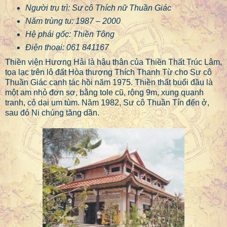
Người trụ trì: Sư cô Thích nữ Thuần Giác
Năm trùng tu: 1987 – 2000
Hệ phái gốc: Thiền Tông
Điện thoại: 061 841167
Thiền viện Hương Hải là hậu thân của Thiền Thất Trúc Lâm,
tọa lạc trên lô đất Hòa thượng Thích Thanh Từ cho Sư cô
Thuần Giác canh tác hồi năm 1975. Thiền thất buổi đầu là
một am nhỏ đơn sơ, bằng tole cũ, rộng 9m, xung quanh
tranh, cỏ dại um tùm. Năm 1982, Sư cô Thuần Tín đến ở,
sau đó Ni chúng tăng dần.