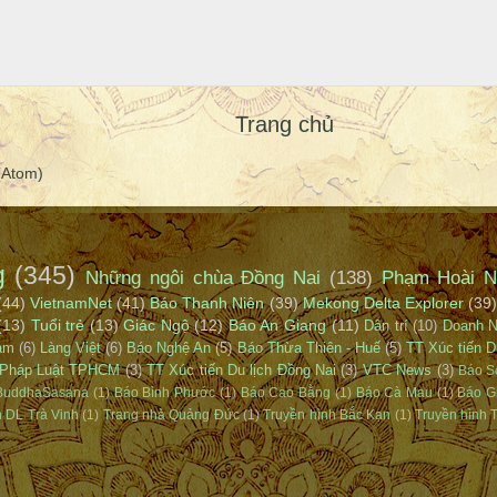
Trang chủ
(Atom)
g
(345)
Những ngôi chùa Đồng Nai
(138)
Phạm Hoài N
(44)
VietnamNet
(41)
Báo Thanh Niên
(39)
Mekong Delta Explorer
(39)
(13)
Tuổi trẻ
(13)
Giác Ngộ
(12)
Báo An Giang
(11)
Dân trí
(10)
Doanh 
Nam
(6)
Làng Việt
(6)
Báo Nghệ An
(5)
Báo Thừa Thiên - Huế
(5)
TT Xúc tiến D
Pháp Luật TPHCM
(3)
TT Xúc tiến Du lịch Đồng Nai
(3)
VTC News
(3)
Báo S
BuddhaSasana
(1)
Báo Bình Phước
(1)
Báo Cao Bằng
(1)
Báo Cà Mau
(1)
Báo G
n DL Trà Vinh
(1)
Trang nhà Quảng Đức
(1)
Truyền hình Bắc Kạn
(1)
Truyền hình