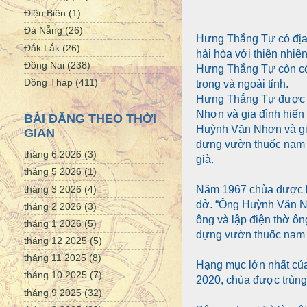
Điện Biên
(1)
Đà Nẵng
(26)
Hưng Thắng Tự có địa t
Đắk Lắk
(26)
hài hòa với thiên nhiê
Đồng Nai
(238)
Hưng Thắng Tự còn có
Đồng Tháp
(411)
trong và ngoài tỉnh.
Hưng Thắng Tự được k
Nhơn và gia đình hiến
BÀI ĐĂNG THEO THỜI
Huỳnh Văn Nhơn và gia
GIAN
dựng vườn thuốc nam 
tháng 6 2026
(3)
già.
tháng 5 2026
(1)
tháng 3 2026
(4)
Năm 1967 chùa được k
dở. “Ông Huỳnh Văn Nhơ
tháng 2 2026
(3)
ông và lập điện thờ ô
tháng 1 2026
(5)
dựng vườn thuốc nam 
tháng 12 2025
(5)
tháng 11 2025
(8)
Hạng mục lớn nhất của
tháng 10 2025
(7)
2020, chùa được trùng 
tháng 9 2025
(32)