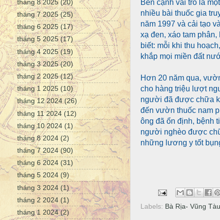
Bên cạnh vai trò là m
tháng 8 2025
(20)
nhiều bài thuốc gia t
tháng 7 2025
(25)
năm 1997 và cải tạo và
tháng 6 2025
(17)
xạ đen, xáo tam phân,
tháng 5 2025
(17)
biết: mỗi khi thu hoạc
tháng 4 2025
(19)
khắp mọi miền đất nướ
tháng 3 2025
(20)
tháng 2 2025
(12)
Hơn 20 năm qua, vườn
cho hàng triệu lượt n
tháng 1 2025
(10)
người đã được chữa khỏ
tháng 12 2024
(26)
đến vườn thuốc nam phư
tháng 11 2024
(12)
ông đã ổn định, bệnh t
tháng 10 2024
(1)
người nghèo được chữa
tháng 8 2024
(2)
những lương y tốt bụn
tháng 7 2024
(90)
tháng 6 2024
(31)
tháng 5 2024
(9)
tháng 3 2024
(1)
tháng 2 2024
(1)
Labels:
Bà Rịa- Vũng Tà
tháng 1 2024
(2)