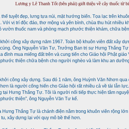
Lương y Lê Thanh Tốt (bên phải) giới thiệu về cây thuốc từ bi
hế tuyệt đẹp, lưng tựa núi, mặt hướng biển. Tọa lạc trên khuô
n. Với vị trí độc đáo, thơ mộng và yên bình, chùa thu hút nhiều 
 vườn thuốc nam và phòng mạch phước thiện khám, chữa bện
hởi công xây dựng năm 1967. Toàn bộ khuôn viên đất xây dự
 cúng. Ông Nguyễn Văn Tư, Trưởng Ban trị sự Hưng Thắng Tự 
 đình mua miếng đất trên và cung tiến cho Giáo hội Phật giáo
phước thiện chữa bệnh cho người nghèo và làm khu an dưỡng 
hởi công xây dựng. Sau đó 1 năm, ông Huỳnh Văn Nhơn qua đ
n là người cống hiến cho Giáo hội rất nhiều cả về tài lẫn lực. 
ng tại Hưng Thắng Tự. Tôi là người nối tiếp thực hiện tâm ngu
phước thiện”, ông Nguyễn Văn Tư kể.
 Hưng Thắng Tự là chánh điện nằm trong khuôn viên rộng lớn
tu, xây dựng lại với quy mô bề thế hơn.