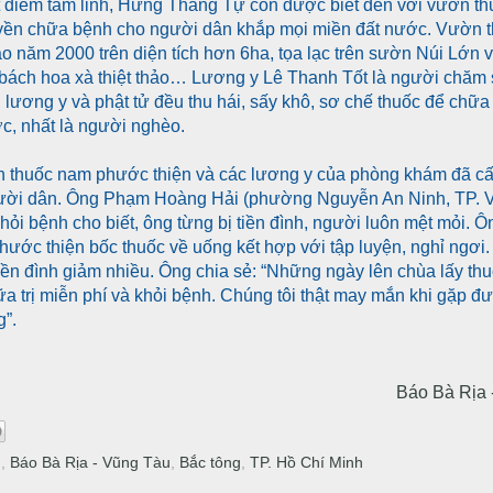
ột điểm tâm linh, Hưng Thắng Tự còn được biết đến với vườn t
ruyền chữa bệnh cho người dân khắp mọi miền đất nước. Vườn
o năm 2000 trên diện tích hơn 6ha, tọa lạc trên sườn Núi Lớn v
 bách hoa xà thiệt thảo… Lương y Lê Thanh Tốt là người chăm s
h, lương y và phật tử đều thu hái, sấy khô, sơ chế thuốc để chữa
c, nhất là người nghèo.
 thuốc nam phước thiện và các lương y của phòng khám đã cấ
gười dân. Ông Phạm Hoàng Hải (phường Nguyễn An Ninh, TP. V
i bệnh cho biết, ông từng bị tiền đình, người luôn mệt mỏi. Ô
ớc thiện bốc thuốc về uống kết hợp với tập luyện, nghỉ ngơi. 
iền đình giảm nhiều. Ông chia sẻ: “Những ngày lên chùa lấy thu
 trị miễn phí và khỏi bệnh. Chúng tôi thật may mắn khi gặp đ
g”.
Báo Bà Rịa 
u
,
Báo Bà Rịa - Vũng Tàu
,
Bắc tông
,
TP. Hồ Chí Minh