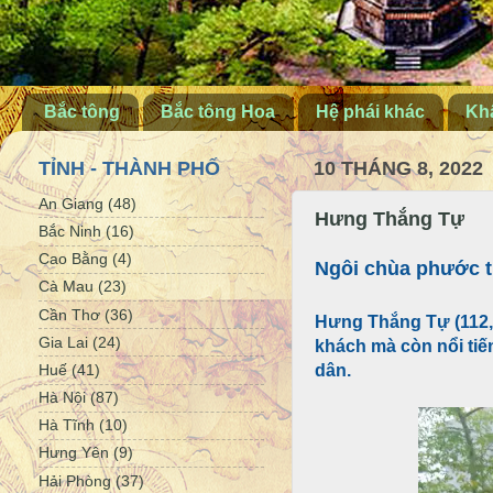
Bắc tông
Bắc tông Hoa
Hệ phái khác
Khấ
TỈNH - THÀNH PHỐ
10 THÁNG 8, 2022
An Giang
(48)
Hưng Thắng Tự
Bắc Ninh
(16)
Cao Bằng
(4)
Ngôi chùa phước t
Cà Mau
(23)
Cần Thơ
(36)
Hưng Thắng Tự (112, 
Gia Lai
(24)
khách mà còn nổi tiế
dân.
Huế
(41)
Hà Nội
(87)
Hà Tĩnh
(10)
Hưng Yên
(9)
Hải Phòng
(37)