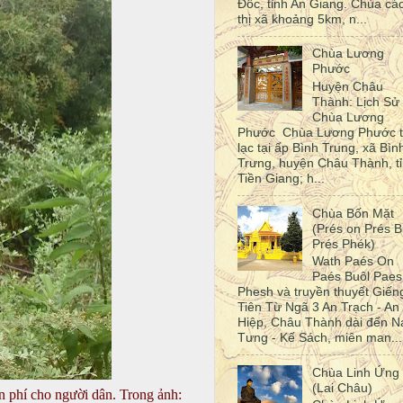
Đốc, tỉnh An Giang. Chùa cá
thị xã khoảng 5km, n...
Chùa Lương
Phước
Huyện Châu
Thành: Lịch Sử
Chùa Lương
Phước Chùa Lương Phước 
lạc tại ấp Bình Trung, xã Bìn
Trưng, huyện Châu Thành, t
Tiền Giang; h...
Chùa Bốn Mặt
(Prés on Prés B
Prés Phék)
Wath Paés On
Paés Buôl Paes
Phesh và truyền thuyết Giến
Tiên Từ Ngã 3 An Trạch - An
Hiệp, Châu Thành dài đến N
Tưng - Kế Sách, miên man...
Chùa Linh Ứng
(Lai Châu)
 phí cho người dân. Trong ảnh: