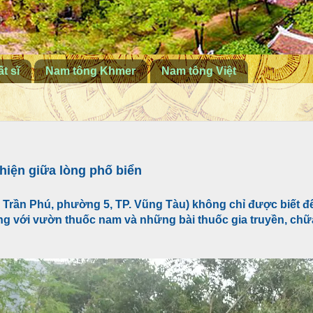
t sĩ
Nam tông Khmer
Nam tông Việt
hiện giữa lòng phố biển
Trần Phú, phường 5, TP. Vũng Tàu) không chỉ được biết đ
ng với vườn thuốc nam và những bài thuốc gia truyền, ch