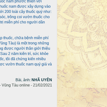
huốc nam phước thiện với
 thuốc nam được xây dựng vào
ới 200 loài cây thuốc quý như:
óc, trông coi vườn thuốc cho
 trị miễn phí cho người dân
p thuốc, chữa bệnh miễn phí
ũng Tàu) là một trong những
ng được người thân giới thiệu
Sau 2 năm kiên trì, sức khỏe
ốc, tôi đã chứng kiến nhiều
ược vườn thuốc nam quý giá và
Bài, ảnh:
NHÃ UYÊN
- Vũng Tàu online - 21/02/2021