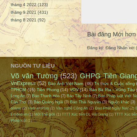
tháng 4 2022
(123)
tháng 9 2021
(431)
tháng 8 2021
(92)
Bài đăng Mới hơn
Đăng ký:
Đăng Nhận xét 
NGUỒN TƯ LIỆU
Võ văn Tường
(523)
GHPG Tiền Gian
VnExpress
(52)
Báo Ảnh Việt Nam
(46)
Tri thức & Cuộc sống
TPHCM
(15)
Tiền Phong
(14)
VOV
(14)
Báo Bà Rịa - Vũng Tàu
Long An
(7)
Báo Thanh Hóa
(7)
Báo Tây Ninh
(7)
Báo Pháp luật Việt 
Cần Thơ
(3)
Báo Quảng Ngãi
(3)
Báo Thái Nguyên
(3)
Nguồn khác
(3)
online
(2)
VietnamPlus
(2)
Văn nghệ Công An
(2)
Đạo Phật Ngày Nay
(2)
Emdep.vn
(1)
Một Thế giới
(1)
TTTT Xúc tiến DL Hà Giang
(1)
TTTT Xúc tiế
Pháp luật
(1)