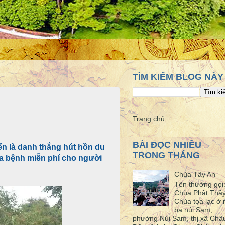
TÌM KIẾM BLOG NÀY
Trang chủ
BÀI ĐỌC NHIỀU
ến là danh thắng hút hồn du
TRONG THÁNG
ữa bệnh miễn phí cho người
Chùa Tây An
Tên thường gọi
Chùa Phật Thầ
Chùa tọa lạc ở 
ba núi Sam,
phường Núi Sam, thị xã Châ