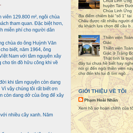
Chùa Linh Ứng
.
huyện Tam Đư
Chùa Linh Ứng 
địa điểm chiêm bái “số 1” tại 
n viên 129.800 m², ngôi chùa
Châu được rất nhiều người d
khách tham quan. Đặc biệt hơn,
du khách lựa chọn để cầu b..
h miễn phí cho người dân
Thiền viện Toàn
Giác
ng chùa do ông Huỳnh Văn
Thiền viện Toàn
cho biết, năm 1964, ông
Giác ở Trảng 
 Việt Nam với tâm nguyện xây
Thật tình là trư
cho tín đồ hữu công khi về
đây tui chưa hề biết hay ngh
nói gì đến ngôi thiền viện này
cho đến khi tui đi tìm ngô...
ời khi tâm nguyện còn dang
Vì vậy chúng tôi rất biết ơn
GIỚI THIỆU VỀ TÔI
yện còn dang dở của ông để xây
Phạm Hoài Nhân
Xem hồ sơ hoàn chỉnh của tô
 với nhiều cây xanh. Năm