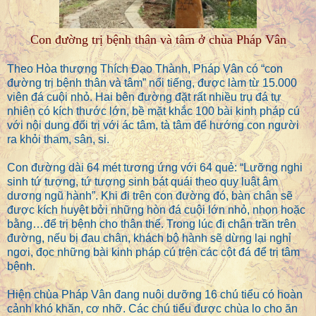
Con đường trị bệnh thân và tâm ở chùa Pháp Vân
Theo Hòa thượng Thích Đạo Thành, Pháp Vân có “con
đường trị bệnh thân và tâm” nổi tiếng, được làm từ 15.000
viên đá cuội nhỏ. Hai bên đường đặt rất nhiều trụ đá tự
nhiên có kích thước lớn, bề mặt khắc 100 bài kinh pháp cú
với nội dung đối trị với ác tâm, tà tâm để hướng con người
ra khỏi tham, sân, si.
Con đường dài 64 mét tương ứng với 64 quẻ: “Lưỡng nghi
sinh tứ tượng, tứ tượng sinh bát quái theo quy luật âm
dương ngũ hành”. Khi đi trên con đường đó, bàn chân sẽ
được kích huyệt bởi những hòn đá cuội lớn nhỏ, nhọn hoặc
bằng…để trị bệnh cho thân thể. Trong lúc đi chân trần trên
đường, nếu bị đau chân, khách bộ hành sẽ dừng lại nghỉ
ngơi, đọc những bài kinh pháp cú trên các cột đá để trị tâm
bệnh.
Hiện chùa Pháp Vân đang nuôi dưỡng 16 chú tiểu có hoàn
cảnh khó khăn, cơ nhỡ. Các chú tiểu được chùa lo cho ăn