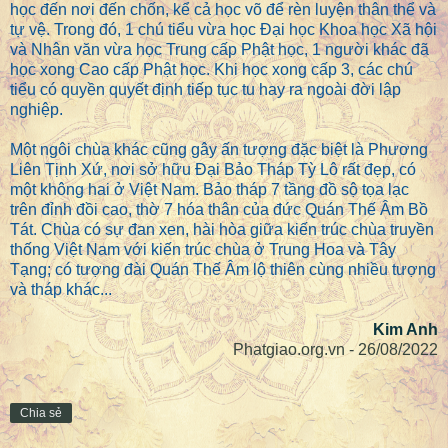
học đến nơi đến chốn, kể cả học võ để rèn luyện thân thể và
tự vệ. Trong đó, 1 chú tiểu vừa học Đại học Khoa học Xã hội
và Nhân văn vừa học Trung cấp Phật học, 1 người khác đã
học xong Cao cấp Phật học. Khi học xong cấp 3, các chú
tiểu có quyền quyết định tiếp tục tu hay ra ngoài đời lập
nghiệp.
Một ngôi chùa khác cũng gây ấn tượng đặc biệt là Phương
Liên Tịnh Xứ, nơi sở hữu Đại Bảo Tháp Tỳ Lô rất đẹp, có
một không hai ở Việt Nam. Bảo tháp 7 tầng đồ sộ tọa lạc
trên đỉnh đồi cao, thờ 7 hóa thân của đức Quán Thế Âm Bồ
Tát. Chùa có sự đan xen, hài hòa giữa kiến trúc chùa truyền
thống Việt Nam với kiến trúc chùa ở Trung Hoa và Tây
Tạng; có tượng đài Quán Thế Âm lộ thiên cùng nhiều tượng
và tháp khác...
Kim Anh
Phatgiao.org.vn - 26/08/2022
Chia sẻ