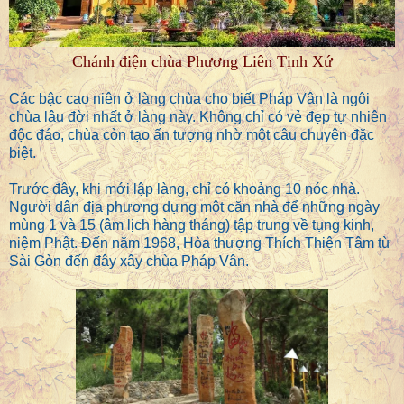
Chánh điện chùa Phương Liên Tịnh Xứ
Các bậc cao niên ở làng chùa cho biết Pháp Vân là ngôi
chùa lâu đời nhất ở làng này. Không chỉ có vẻ đẹp tự nhiên
độc đáo, chùa còn tạo ấn tượng nhờ một câu chuyện đặc
biệt.
Trước đây, khi mới lập làng, chỉ có khoảng 10 nóc nhà.
Người dân địa phương dựng một căn nhà để những ngày
mùng 1 và 15 (âm lịch hàng tháng) tập trung về tụng kinh,
niệm Phật. Đến năm 1968, Hòa thượng Thích Thiện Tâm từ
Sài Gòn đến đây xây chùa Pháp Vân.