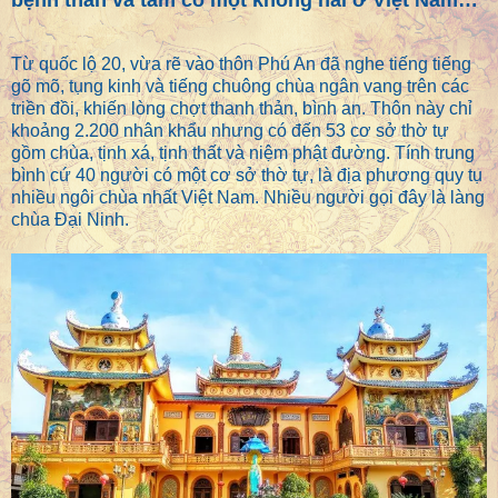
bệnh thân và tâm có một không hai ở Việt Nam…
Từ quốc lộ 20, vừa rẽ vào thôn Phú An đã nghe tiếng tiếng
gõ mõ, tụng kinh và tiếng chuông chùa ngân vang trên các
triền đồi, khiến lòng chợt thanh thản, bình an. Thôn này chỉ
khoảng 2.200 nhân khẩu nhưng có đến 53 cơ sở thờ tự
gồm chùa, tịnh xá, tịnh thất và niệm phật đường. Tính trung
bình cứ 40 người có một cơ sở thờ tự, là địa phương quy tụ
nhiều ngôi chùa nhất Việt Nam. Nhiều người gọi đây là làng
chùa Đại Ninh.