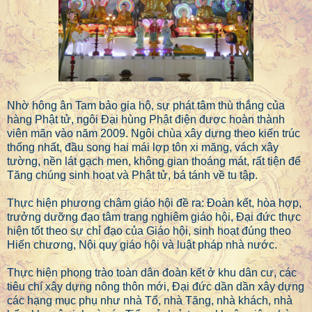
Nhờ hông ân Tam bảo gia hộ, sự phát tâm thù thắng của
hàng Phật tử, ngôi Đại hùng Phật điện được hoàn thành
viên mãn vào năm 2009. Ngôi chùa xây dựng theo kiến trúc
thống nhất, đầu song hai mái lợp tôn xi măng, vách xây
tường, nền lát gạch men, không gian thoáng mát, rất tiện để
Tăng chúng sinh hoạt và Phật tử, bá tánh về tu tập.
Thực hiện phương châm giáo hội đề ra: Đoàn kết, hòa hợp,
trưởng dưỡng đạo tâm trang nghiêm giáo hội, Đại đức thực
hiện tốt theo sự chỉ đạo của Giáo hội, sinh hoạt đúng theo
Hiến chương, Nội quy giáo hội và luật pháp nhà nước.
Thực hiện phong trào toàn dân đoàn kết ở khu dân cư, các
tiêu chí xây dựng nông thôn mới, Đại đức dần dần xây dựng
các hạng mục phụ như nhà Tổ, nhà Tăng, nhà khách, nhà