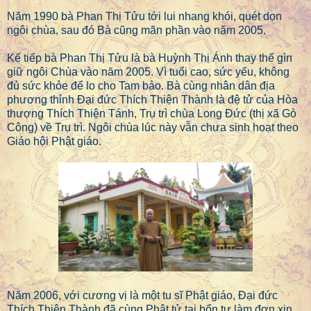
Năm 1990 bà Phan Thị Tửu tới lui nhang khói, quét dọn
ngôi chùa, sau đó Bà cũng mãn phần vào năm 2005.
Kế tiếp bà Phan Thị Tửu là bà Huỳnh Thị Ánh thay thế gìn
giữ ngôi Chùa vào năm 2005. Vì tuổi cao, sức yếu, không
đủ sức khỏe để lo cho Tam bảo. Bà cùng nhân dân địa
phương thỉnh Đại đức Thích Thiện Thành là đệ tử của Hòa
thượng Thích Thiện Tánh, Trụ trì chùa Long Đức (thị xã Gò
Công) về Trụ trì. Ngôi chùa lúc này vẫn chưa sinh hoạt theo
Giáo hội Phật giáo.
Năm 2006, với cương vị là một tu sĩ Phật giáo, Đại đức
Thích Thiện Thành đã cùng Phật tử tại bổn tự làm đơn xin