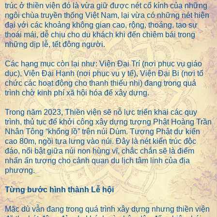
trúc ở thiền viện đó là vừa giữ được nét cổ kính của những
ngôi chùa truyền thống Việt Nam, lại vừa có những nét hiện
đại với các khoảng không gian cao, rộng, thoáng, tạo sự
thoái mái, dễ chịu cho du khách khi đến chiêm bái trong
những dịp lễ, tết đông người.
Các hạng mục còn lại như: Viện Đại Trí (nơi phục vụ giáo
dục), Viện Đại Hạnh (nơi phục vụ y tế), Viện Đại Bi (nơi tổ
chức các hoạt động cho thanh thiếu nhi) đang trong quá
trình chờ kinh phí xã hội hóa để xây dựng.
Trong năm 2023, Thiền viện sẽ nỗ lực triển khai các quy
trình, thủ tục để khởi công xây dựng tượng Phật Hoàng Trần
Nhân Tông “khổng lồ” trên núi Dùm. Tượng Phật dự kiến
cao 80m, ngồi tựa lưng vào núi. Đây là nét kiến trúc độc
đáo, nổi bật giữa núi non hùng vĩ, chắc chắn sẽ là điểm
nhấn ấn tượng cho cảnh quan du lịch tâm linh của địa
phương.
Từng bước hình thành Lễ hội
Mặc dù vẫn đang trong quá trình xây dựng nhưng thiền viện