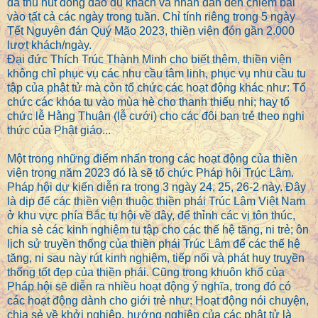
đã thu hút đông đảo du khách và nhân dân đến chiêm bái
vào tất cả các ngày trong tuần. Chỉ tính riêng trong 5 ngày
Tết Nguyên đán Quý Mão 2023, thiền viện đón gần 2.000
lượt khách/ngày.
Đại đức Thích Trúc Thành Minh cho biết thêm, thiền viện
không chỉ phục vụ các nhu cầu tâm linh, phục vụ nhu cầu tu
tập của phật tử mà còn tổ chức các hoạt động khác như: Tổ
chức các khóa tu vào mùa hè cho thanh thiếu nhi; hay tổ
chức lễ Hằng Thuận (lễ cưới) cho các đôi bạn trẻ theo nghi
thức của Phật giáo...
Một trong những điểm nhấn trong các hoạt động của thiền
viện trong năm 2023 đó là sẽ tổ chức Pháp hội Trúc Lâm.
Pháp hội dự kiến diễn ra trong 3 ngày 24, 25, 26-2 này. Đây
là dịp để các thiền viện thuộc thiền phái Trúc Lâm Việt Nam
ở khu vực phía Bắc tụ hội về đây, để thỉnh các vị tôn thúc,
chia sẻ các kinh nghiệm tu tập cho các thế hệ tăng, ni trẻ; ôn
lịch sử truyền thống của thiền phái Trúc Lâm để các thế hệ
tăng, ni sau này rút kinh nghiệm, tiếp nối và phát huy truyền
thống tốt đẹp của thiền phái. Cũng trong khuôn khổ của
Pháp hội sẽ diễn ra nhiều hoạt động ý nghĩa, trong đó có
các hoạt động dành cho giới trẻ như: Hoạt động nói chuyện,
chia sẻ về khởi nghiệp, hướng nghiệp của các phật tử là