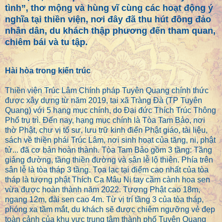
tình”, thơ mộng và hùng vĩ cùng các hoạt động ý
nghĩa tại thiền viện, nơi đây đã thu hút đông đảo
nhân dân, du khách thập phương đến tham quan,
chiêm bái và tu tập.
Hài hòa trong kiến trúc
Thiền viện Trúc Lâm Chính pháp Tuyên Quang chính thức
được xây dựng từ năm 2019, tại xã Tràng Đà (TP Tuyên
Quang) với 5 hạng mục chính, do Đại đức Thích Trúc Thông
Phổ trụ trì. Đến nay, hạng mục chính là Tòa Tam Bảo, nơi
thờ Phật, chư vị tổ sư, lưu trữ kinh điển Phật giáo, tài liệu,
sách về thiền phái Trúc Lâm, nơi sinh hoạt của tăng, ni, phật
tử... đã cơ bản hoàn thành. Tòa Tam Bảo gồm 3 tầng: Tầng
giảng đường, tầng thiền đường và sân lễ lộ thiên. Phía trên
sân lễ là tòa tháp 3 tầng. Tọa lạc tại điểm cao nhất của tòa
tháp là tượng phật Thích Ca Mâu Ni tay cầm cành hoa sen
vừa được hoàn thành năm 2022. Tượng Phật cao 18m,
ngang 12m, đài sen cao 4m. Từ vị trí tầng 3 của tòa tháp,
phóng xa tầm mắt, du khách sẽ được chiêm ngưỡng vẻ đẹp
toàn cảnh của khu vực trung tâm thành phố Tuyên Quang