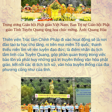
Trung ương Giáo hội Phật giáo Việt Nam, Ban Trị sự Giáo hội Phật
giáo Tỉnh Tuyên Quang tặng hoa chúc mừng. Ảnh: Quang Hòa
Thiền viện Trúc lâm Chính Pháp đi vào hoạt động sẽ là nơi
đào tạo tu học cho tăng, ni trên mọi miền Tổ quốc; thanh
thiếu niên tìm về rèn luyện đạo đức; là điểm nhấn du lịch
tâm linh của Tuyên Quang, góp phần quan trọng trong việc
bảo tồn và phát huy những giá trị truyền thống văn hóa phật
giáo, kết nối các di tích lịch sử, văn hóa truyền thống của địa
phương cũng như của tỉnh.