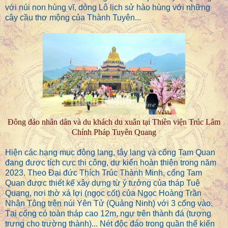
với núi non hùng vĩ, dòng Lô lịch sử hào hùng với những
cây cầu thơ mộng của Thành Tuyên...
Đông đảo nhân dân và du khách du xuân tại Thiền viện Trúc Lâm
Chính Pháp Tuyên Quang
Hiện các hạng mục đông lang, tây lang và cổng Tam Quan
đang được tích cực thi công, dự kiến hoàn thiện trong năm
2023. Theo Đại đức Thích Trúc Thành Minh, cổng Tam
Quan được thiết kế xây dựng từ ý tưởng của tháp Tuệ
Quang, nơi thờ xá lợi (ngọc cốt) của Ngọc Hoàng Trần
Nhân Tông trên núi Yên Tử (Quảng Ninh) với 3 cổng vào.
Tại cổng có toàn tháp cao 12m, ngự trên thành đá (tượng
trưng cho trường thành)... Nét độc đáo trong quần thể kiến