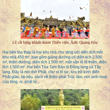
Lễ cắt băng khánh thành Thiền viện. Ảnh: Quang Hòa
Hai bên tòa tháp là hai khu nhà chư tăng với diện tích mỗi
khu nhà 450 m², bao gồm giảng đường có diện tích 2.500
m², thiền đường, diện tích 1.500 m², một sân lễ lộ thiên, diện
tích 1.500 m². Hai bên Tòa Tam Bảo là Đông lang và Tây
lang. Đây là nơi thờ Phật, chư vị tổ sư, lưu trữ kinh điển
Phật giáo, tài liệu, sách về thiền phái Trúc lâm, nơi sinh hoạt
của tăng, ni, phật tử...