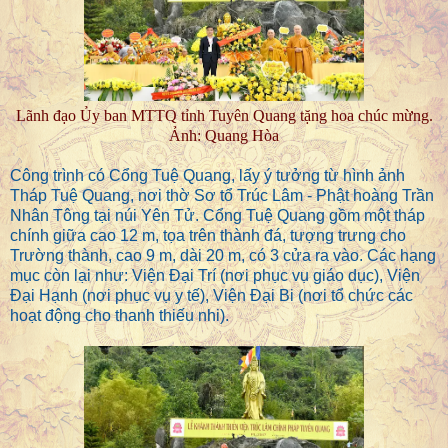
Lãnh đạo Ủy ban MTTQ tỉnh Tuyên Quang tặng hoa chúc mừng.
Ảnh: Quang Hòa
Công trình có Cổng Tuệ Quang, lấy ý tưởng từ hình ảnh
Tháp Tuệ Quang, nơi thờ Sơ tổ Trúc Lâm - Phật hoàng Trần
Nhân Tông tại núi Yên Tử. Cổng Tuệ Quang gồm một tháp
chính giữa cao 12 m, tọa trên thành đá, tượng trưng cho
Trường thành, cao 9 m, dài 20 m, có 3 cửa ra vào. Các hạng
mục còn lại như: Viện Đại Trí (nơi phục vụ giáo dục), Viện
Đại Hạnh (nơi phục vụ y tế), Viện Đại Bi (nơi tổ chức các
hoạt động cho thanh thiếu nhi).