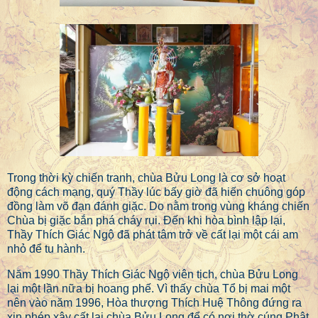
Trong thời kỳ chiến tranh, chùa Bửu Long là cơ sở hoạt
động cách mạng, quý Thầy lúc bấy giờ đã hiến chuông góp
đồng làm võ đạn đánh giặc. Do nằm trong vùng kháng chiến
Chùa bị giặc bắn phá cháy rụi. Đến khi hòa bình lập lại,
Thầy Thích Giác Ngộ đã phát tâm trở về cất lại một cái am
nhỏ để tu hành.
Năm 1990 Thầy Thích Giác Ngộ viên tịch, chùa Bửu Long
lại một lần nữa bị hoang phế. Vì thấy chùa Tổ bị mai một
nên vào năm 1996, Hòa thượng Thích Huệ Thông đứng ra
xin phép xây cất lại chùa Bửu Long để có nơi thờ cúng Phật