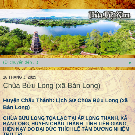
▼
16 THÁNG 3, 2025
Chùa Bửu Long (xã Bàn Long)
Huyện Châu Thành: Lịch Sử Chùa Bửu Long (xã
Bàn Long)
CHÙA BỬU LONG TỌA LẠC TẠI ẤP LONG THẠNH, XÃ
BÀN LONG, HUYỆN CHÂU THÀNH, TỈNH TIỀN GIANG;
HIỆN NAY DO ĐẠI ĐỨC THÍCH LỆ TÂM ĐƯƠNG NHIỆM
TRỤ TRÌ.