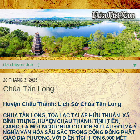
▼
20 THÁNG 3, 2025
Chùa Tân Long
Huyện Châu Thành: Lịch Sử Chùa Tân Long
CHÙA TÂN LONG, TỌA LẠC TẠI ẤP HỮU THUẬN, XÃ
BÌNH TRƯNG, HUYỆN CHÂU THÀNH, TỈNH TIỀN
GIANG, LÀ MỘT NGÔI CHÙA CÓ LỊCH SỬ LÂU ĐỜI VÀ Ý
NGHĨA VĂN HÓA SÂU SẮC TRONG CỘNG ĐỒNG PHẬT
GIÁO ĐỊA PHƯƠNG. VỚI DIỆN TÍCH HƠN 6.000 MÉT