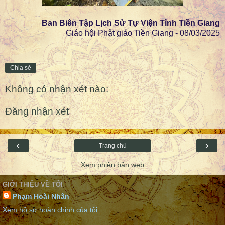
Ban Biên Tập Lịch Sử Tự Viện Tỉnh Tiền Giang
Giáo hội Phật giáo Tiền Giang - 08/03/2025
Chia sẻ
Không có nhận xét nào:
Đăng nhận xét
‹
›
Trang chủ
Xem phiên bản web
GIỚI THIỆU VỀ TÔI
Phạm Hoài Nhân
Xem hồ sơ hoàn chỉnh của tôi