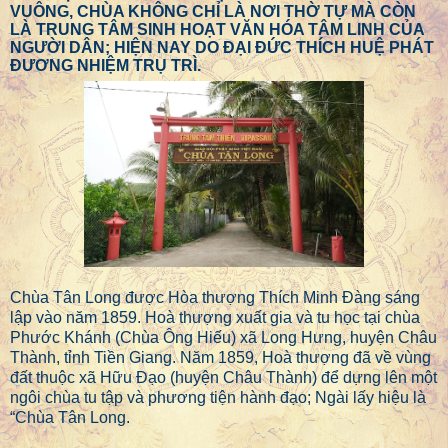
VUÔNG, CHÙA KHÔNG CHỈ LÀ NƠI THỜ TỰ MÀ CÒN
LÀ TRUNG TÂM SINH HOẠT VĂN HÓA TÂM LINH CỦA
NGƯỜI DÂN; HIỆN NAY DO ĐẠI ĐỨC THÍCH HUỆ PHÁT
ĐƯƠNG NHIỆM TRỤ TRÌ.
Chùa Tân Long được Hòa thượng Thích Minh Đàng sáng
lập vào năm 1859. Hoà thượng xuất gia và tu học tại chùa
Phước Khánh (Chùa Ông Hiếu) xã Long Hưng, huyện Châu
Thành, tỉnh Tiền Giang. Năm 1859, Hoà thượng đã về vùng
đất thuộc xã Hữu Đạo (huyện Châu Thành) để dựng lên một
ngôi chùa tu tập và phương tiện hành đạo; Ngài lấy hiệu là
“Chùa Tân Long.