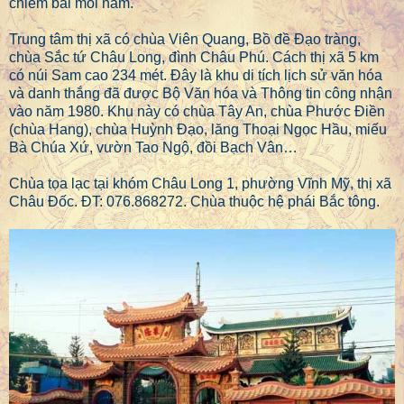
chiêm bái mỗi năm.
Trung tâm thị xã có chùa Viên Quang, Bồ đề Đạo tràng,
chùa Sắc tứ Châu Long, đình Châu Phú. Cách thị xã 5 km
có núi Sam cao 234 mét. Đây là khu di tích lịch sử văn hóa
và danh thắng đã được Bộ Văn hóa và Thông tin công nhận
vào năm 1980. Khu này có chùa Tây An, chùa Phước Điền
(chùa Hang), chùa Huỳnh Đạo, lăng Thoại Ngọc Hầu, miếu
Bà Chúa Xứ, vườn Tao Ngộ, đồi Bạch Vân…
Chùa tọa lạc tại khóm Châu Long 1, phường Vĩnh Mỹ, thị xã
Châu Đốc. ĐT: 076.868272. Chùa thuộc hệ phái Bắc tông.