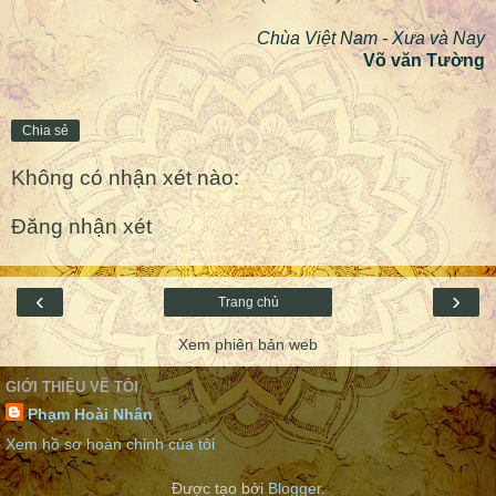
Chùa Việt Nam - Xưa và Nay
Võ văn Tường
Chia sẻ
Không có nhận xét nào:
Đăng nhận xét
‹
›
Trang chủ
Xem phiên bản web
GIỚI THIỆU VỀ TÔI
Phạm Hoài Nhân
Xem hồ sơ hoàn chỉnh của tôi
Được tạo bởi
Blogger
.