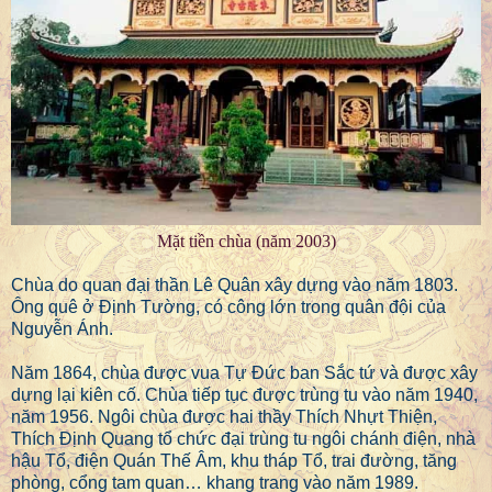
Mặt tiền chùa (năm 2003)
Chùa do quan đại thần Lê Quân xây dựng vào năm 1803.
Ông quê ở Định Tường, có công lớn trong quân đội của
Nguyễn Ánh.
Năm 1864, chùa được vua Tự Đức ban Sắc tứ và được xây
dựng lại kiên cố. Chùa tiếp tục được trùng tu vào năm 1940,
năm 1956. Ngôi chùa được hai thầy Thích Nhựt Thiện,
Thích Định Quang tổ chức đại trùng tu ngôi chánh điện, nhà
hậu Tổ, điện Quán Thế Âm, khu tháp Tổ, trai đường, tăng
phòng, cổng tam quan… khang trang vào năm 1989.