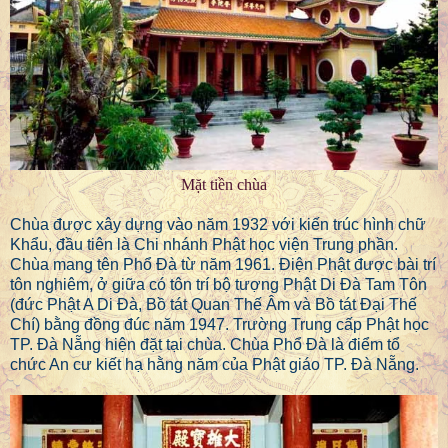
Mặt tiền chùa
Chùa được xây dựng vào năm 1932 với kiến trúc hình chữ
Khẩu, đầu tiên là Chi nhánh Phật học viện Trung phần.
Chùa mang tên Phổ Đà từ năm 1961. Điện Phật được bài trí
tôn nghiêm, ở giữa có tôn trí bộ tượng Phật Di Đà Tam Tôn
(đức Phật A Di Đà, Bồ tát Quan Thế Âm và Bồ tát Đại Thế
Chí) bằng đồng đúc năm 1947. Trường Trung cấp Phật học
TP. Đà Nẵng hiện đặt tại chùa. Chùa Phổ Đà là điểm tổ
chức An cư kiết hạ hằng năm của Phật giáo TP. Đà Nẵng.