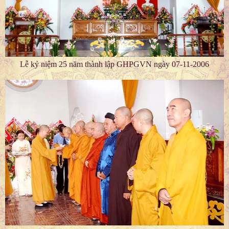
Lễ kỷ niệm 25 năm thành lập GHPGVN ngày 07-11-2006