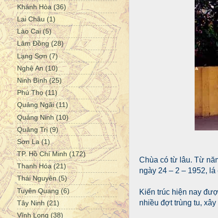
Khánh Hòa
(36)
Lai Châu
(1)
Lào Cai
(5)
Lâm Đồng
(28)
Lạng Sơn
(7)
Nghệ An
(10)
Ninh Bình
(25)
Phú Thọ
(11)
Quảng Ngãi
(11)
Quảng Ninh
(10)
Quảng Trị
(9)
Sơn La
(1)
TP. Hồ Chí Minh
(172)
Chùa có từ lâu. Từ năm
Thanh Hóa
(21)
ngày 24 – 2 – 1952, lá
Thái Nguyên
(5)
Tuyên Quang
(6)
Kiến trúc hiện nay đượ
nhiều đợt trùng tu, xâ
Tây Ninh
(21)
Vĩnh Long
(38)