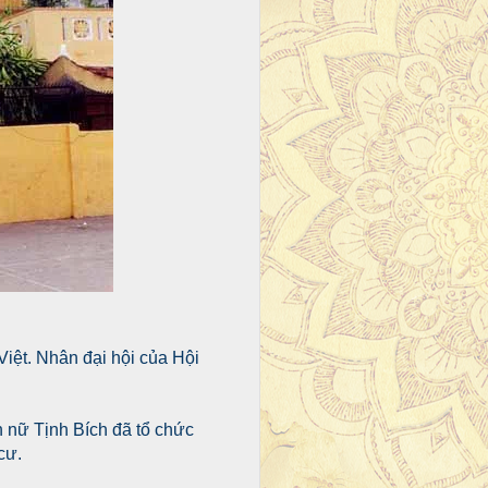
iệt. Nhân đại hội của Hội
h nữ Tịnh Bích đã tổ chức
cư.