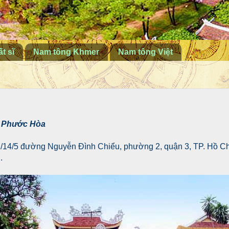
t sĩ
Nam tông Khmer
Nam tông Việt
 Phước Hòa
91/14/5 đường Nguyễn Đình Chiểu, phường 2, quận 3, TP. Hồ C
.