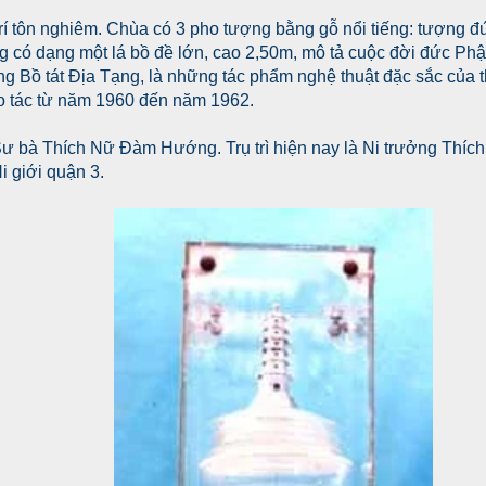
í tôn nghiêm. Chùa có 3 pho tượng bằng gỗ nổi tiếng: tượng đứ
g có dạng một lá bồ đề lớn, cao 2,50m, mô tả cuộc đời đức Ph
ng Bồ tát Địa Tạng, là những tác phẩm nghệ thuật đặc sắc của
 tác từ năm 1960 đến năm 1962.
là Sư bà Thích Nữ Đàm Hướng. Trụ trì hiện nay là Ni trưởng Thí
i giới quận 3.