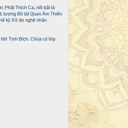
c Phật Thích Ca, nổi bật là
ật; tượng Bồ tát Quan Âm Thiên
 thế kỷ XX do nghệ nhân
ch Nữ Tịnh Bích. Chùa có lớp