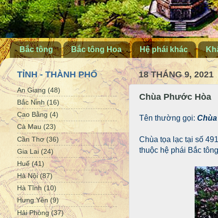
Bắc tông
Bắc tông Hoa
Hệ phái khác
Khấ
TỈNH - THÀNH PHỐ
18 THÁNG 9, 2021
An Giang
(48)
Chùa Phước Hòa
Bắc Ninh
(16)
Cao Bằng
(4)
Tên thường gọi:
Chùa
Cà Mau
(23)
Cần Thơ
(36)
Chùa tọa lạc tại số 4
thuộc hệ phái Bắc tông
Gia Lai
(24)
Huế
(41)
Hà Nội
(87)
Hà Tĩnh
(10)
Hưng Yên
(9)
Hải Phòng
(37)