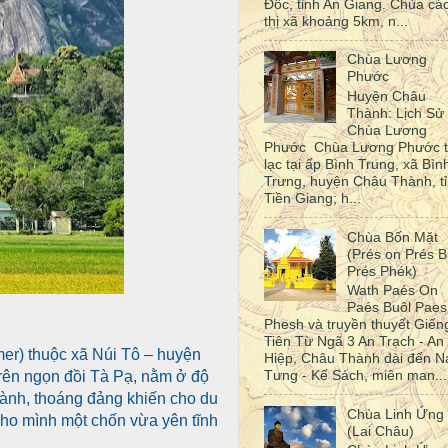
Đốc, tỉnh An Giang. Chùa cá
thị xã khoảng 5km, n...
Chùa Lương
Phước
Huyện Châu
Thành: Lịch Sử
Chùa Lương
Phước Chùa Lương Phước 
lạc tại ấp Bình Trung, xã Bìn
Trưng, huyện Châu Thành, t
Tiền Giang; h...
Chùa Bốn Mặt
(Prés on Prés B
Prés Phék)
Wath Paés On
Paés Buôl Paes
Phesh và truyền thuyết Giến
Tiên Từ Ngã 3 An Trạch - An
er) thuộc xã Núi Tô – huyện
Hiệp, Châu Thành dài đến N
Tưng - Kế Sách, miên man...
trên ngọn đồi Tà Pạ, nằm ở độ
lành, thoáng đảng khiến cho du
Chùa Linh Ứng
cho mình một chốn vừa yên tĩnh
(Lai Châu)