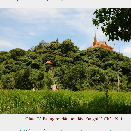
Chùa Tà Pạ, người dân nơi đây còn gọi là Chùa Núi