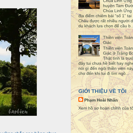
Chùa Linh Ứng
huyện Tam Đư
Chùa Linh Ứng 
địa điểm chiêm bái “số 1” tại 
Châu được rất nhiều người d
du khách lựa chọn để cầu b..
Thiền viện Toàn
Giác
Thiền viện Toàn
Giác ở Trảng 
Thật tình là trư
đây tui chưa hề biết hay ngh
nói gì đến ngôi thiền viện này
cho đến khi tui đi tìm ngô...
GIỚI THIỆU VỀ TÔI
Phạm Hoài Nhân
Xem hồ sơ hoàn chỉnh của tô