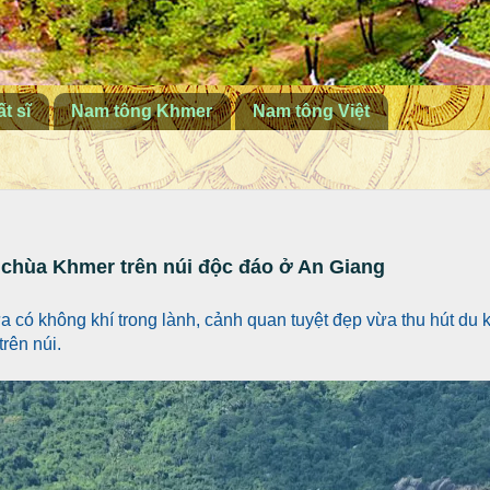
t sĩ
Nam tông Khmer
Nam tông Việt
 chùa Khmer trên núi độc đáo ở An Giang
a có không khí trong lành, cảnh quan tuyệt đẹp vừa thu hút du 
rên núi.