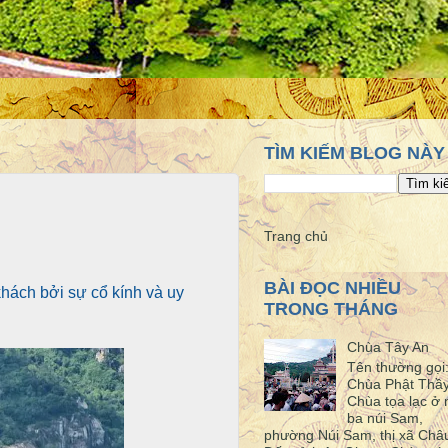
TÌM KIẾM BLOG NÀY
Trang chủ
BÀI ĐỌC NHIỀU
khách bởi sự cổ kính và uy
TRONG THÁNG
Chùa Tây An
Tên thường gọi
Chùa Phật Thầ
Chùa tọa lạc ở 
ba núi Sam,
phường Núi Sam, thị xã Châ