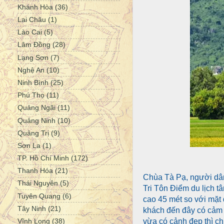
Khánh Hòa
(36)
Lai Châu
(1)
Lào Cai
(5)
Lâm Đồng
(28)
Lạng Sơn
(7)
Nghệ An
(10)
Ninh Bình
(25)
Phú Thọ
(11)
Quảng Ngãi
(11)
Quảng Ninh
(10)
Quảng Trị
(9)
Sơn La
(1)
TP. Hồ Chí Minh
(172)
Thanh Hóa
(21)
Chùa Tà Pạ, người dân
Thái Nguyên
(5)
Tri Tôn Điểm du lịch 
Tuyên Quang
(6)
cao 45 mét so với mặt 
Tây Ninh
(21)
khách đến đây có cảm 
vừa có cảnh đẹp thì ch
Vĩnh Long
(38)