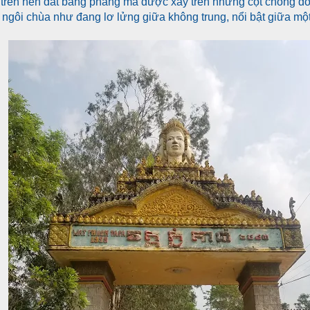
trên nền đất bằng phẳng mà được xây trên những cột chống đ
a ngôi chùa như đang lơ lửng giữa không trung, nổi bật giữa mộ