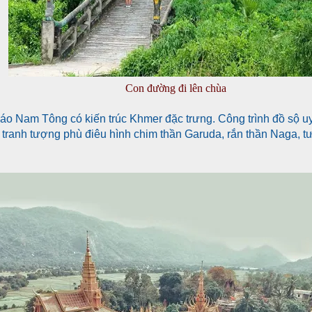
Con đường đi lên chùa
áo Nam Tông có kiến trúc Khmer đặc trưng. Công trình đồ sộ uy
ều tranh tượng phù điêu hình chim thần Garuda, rắn thần Naga,