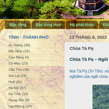
Bắc tông
Bắc tông Hoa
Hệ phái khác
Khấ
TỈNH - THÀNH PHỐ
13 THÁNG 8, 2022
An Giang
(48)
Chùa Tà Pạ
Bắc Ninh
(16)
Cao Bằng
(4)
Chùa Tà Pạ – Ngôi
Cà Mau
(23)
Cần Thơ
(36)
Núi Tà Pạ (Tri Tôn) vừ
Gia Lai
(24)
nghiêm của ngôi chùa t
Huế
(41)
Hà Nội
(87)
Hà Tĩnh
(10)
Hưng Yên
(9)
Hải Phòng
(37)