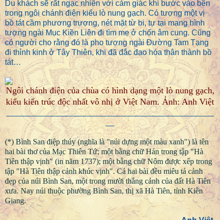
Du khách sẽ rất ngạc nhiên với cảm giác khi bước vào bên
trong ngôi chánh điện kiểu lò nung gạch. Có tượng một vị
bồ tát cầm phương trượng, nét mặt từ bi, tự tại mang hình
tượng ngài Mục Kiền Liên đi tìm mẹ ở chốn âm cung. Cũng
có người cho rằng đó là pho tượng ngài Đường Tam Tạng
đi thỉnh kinh ở Tây Thiên, khi đã đắc đạo hóa thân thành bồ
tát…
Ngôi chánh điện của chùa có hình dạng một lò nung gạch,
kiểu kiến trúc độc nhất vô nhị ở Việt Nam. Ảnh: Anh Việt
_______________________________________________
__
(*) Bình San điệp thúy (nghĩa là "núi dựng một màu xanh") là tên
hai bài thơ của Mạc Thiên Tứ; một bằng chữ Hán trong tập "Hà
Tiên thập vịnh" (in năm 1737); một bằng chữ Nôm được xếp trong
tập "Hà Tiên thập cảnh khúc vịnh". Cả hai bài đều miêu tả cảnh
đẹp của núi Bình San, một trong mười thắng cảnh của đất Hà Tiên
xưa. Nay núi thuộc phường Bình San, thị xã Hà Tiên, tỉnh Kiên
Giang.