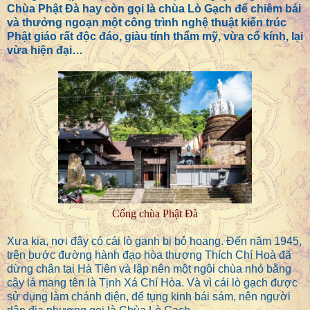
Chùa Phật Đà hay còn gọi là chùa Lò Gạch để chiêm bái
và thưởng ngoạn một công trình nghệ thuật kiến trúc
Phật giáo rất độc đáo, giàu tính thẩm mỹ, vừa cổ kính, lại
vừa hiện đại…
Cổng chùa Phật Đà
Xưa kia, nơi đây có cái lò gạnh bị bỏ hoang. Đến năm 1945,
trên bước đường hành đạo hòa thượng Thích Chí Hoà đã
dừng chân tại Hà Tiên và lập nên một ngôi chùa nhỏ bằng
cây lá mang tên là Tịnh Xá Chí Hòa. Và vì cái lò gạch được
sử dụng làm chánh điện, để tụng kinh bái sám, nên người