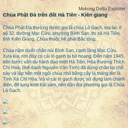
Mekong Delta Explorer
Chùa Phật Đà trên đất Hà Tiên - Kiên giang
Chùa Phật Đà thường được gọi là chùa Lò Gạch, tọa lạc ở
số 32, đường Mạc Cửu, phường Bình San, thị xã Hà Tiên,
tỉnh Kiên Giang. Chùa thuộc hệ phái Bắc tông.
Chùa nằm dưới chân núi Bình San, cạnh lăng Mạc Cửu.
Xưa kia, nơi đây có cái lò gạnh bị bỏ hoang. Đến năm 1945,
trên bước vân du hành đạo miệt Hà Tiên, Hòa thượng Thích
Chí Hoà, (thế danh Nguyễn Văn Tịnh) đã dừng chân tại chỗ
này và lập nên một ngôi chùa nhỏ bằng cây lá mang tên là
Tịnh Xá Chí Hòa. Và vì cái lò gạch được sử dụng làm chánh
điện, để tụng kinh bái sám, nên dân địa phương gọi là Chùa
Lò Gạch.