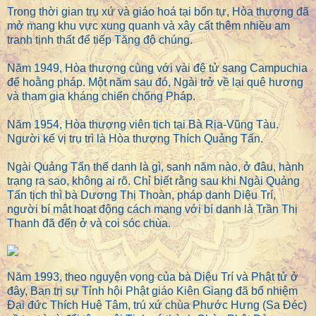
Trong thời gian trụ xứ và giáo hoá tại bổn tự, Hòa thượng đã
mở mang khu vực xung quanh và xây cất thêm nhiều am
tranh tịnh thất để tiếp Tăng độ chúng.
Năm 1949, Hòa thượng cùng với vài đệ tử sang Campuchia
để hoằng pháp. Một năm sau đó, Ngài trở về lại quê hương
và tham gia kháng chiến chống Pháp.
Năm 1954, Hòa thượng viên tịch tại Bà Rịa-Vũng Tàu.
Người kế vị trụ trì là Hòa thượng Thích Quảng Tấn.
Ngài Quảng Tấn thế danh là gì, sanh năm nào, ở đâu, hành
trạng ra sao, không ai rõ. Chỉ biết rằng sau khi Ngài Quảng
Tấn tịch thì bà Dương Thị Thoàn, pháp danh Diệu Trí,
người bí mật hoạt động cách mạng với bí danh là Trần Thị
Thanh đã đến ở và coi sóc chùa.
Năm 1993, theo nguyện vọng của bà Diệu Trí và Phật tử ở
đây, Ban trị sự Tỉnh hội Phật giáo Kiên Giang đã bổ nhiệm
Đại đức Thích Huệ Tâm, trú xứ chùa Phước Hưng (Sa Đéc)