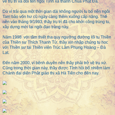
về trụ trì và đổi tên ngôi Tịnh xá thành Chùa Phật Đà.
Do vì trải qua một thời gian dài không người tu bổ nên ngôi
Tam bảo vốn hư cũ ngày càng thêm xuống cấp nặng. Thế
nên vào tháng 9/1993, thầy trụ trì đã cho khởi công trùng tu,
xây dựng mới lại ngôi đạo tràng này.
Năm 1998 với tâm thiết tha quy ngưỡng đường lối tu Thiền
của Thiền sư Thích Thanh Từ, thầy xin nhập chúng tu học
với Thiền sư tại Thiền viện Trúc Lâm Phụng Hoàng – Đà
Lạt.
Đến năm 2000, vì bệnh duyên nên thầy phải trở về trụ xứ.
Cũng trong thời gian này, thầy được Tỉnh hội bổ nhiệm làm
Chánh đại diện Phật giáo thị xã Hà Tiên cho đến nay.