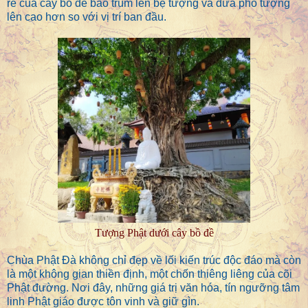
rễ của cây bồ đề bao trùm lên bệ tượng và đưa pho tượng
lên cao hơn so với vị trí ban đầu.
Tượng Phật dưới cây bồ đề
Chùa Phật Đà không chỉ đẹp về lối kiến trúc độc đáo mà còn
là một không gian thiền định, một chốn thiêng liêng của cõi
Phật đường. Nơi đây, những giá trị văn hóa, tín ngưỡng tâm
linh Phật giáo được tôn vinh và giữ gìn.