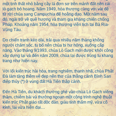
một tịnh thất nhỏ bằng cây lá đơn sơ trên mảnh đất nền cái
lò gạch bỏ hoang. Năm 1949, hòa thượng cùng với vài đệ
tử rời chùa sang Campuchia để hoằng đạo. Một năm sau
đó, ngài trở về quê hương và tham gia kháng chiến chống
Pháp. Khoảng năm 1954, hòa thượng viên tịch tại Bà Rịa-
Vũng Tàu.
Do chiến tranh kéo dài, trải qua nhiều năm tháng không
người chăm sóc, tu bổ nên chùa bị hư hỏng, xuống cấp
nặng. Vào tháng 9/1993, chùa Lò Gạch mới được khởi công
xây dựng lại và đến năm 2009, chùa lại được trùng tu khang
trang như hiện nay.
Với lối kiến trúc hài hòa, trang nghiêm, thanh nhã, chùa Phật
Đà làm tăng thêm vẻ đẹp nên thơ của thắng cảnh Bình San
điệp thúy (*) ở vùng đất Hà Tiên thập cảnh.
Đến Hà Tiên, du khách thường ghé vào chùa Lò Gạch viếng
thăm, chiêm bái và thưởng ngoạn một công trình nghệ thuật
kiến trúc Phật giáo rất độc đáo, giàu tính thẩm mỹ, vừa cổ
kính, lại vừa hiện đại…