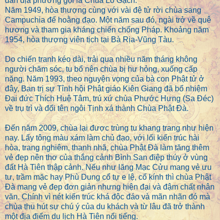
dân địa phương gọi là Chùa Lò Gạch.
Năm 1949, hòa thượng cùng với vài đệ tử rời chùa sang
Campuchia để hoằng đạo. Một năm sau đó, ngài trở về quê
hương và tham gia kháng chiến chống Pháp. Khoảng năm
1954, hòa thượng viên tịch tại Bà Rịa-Vũng Tàu.
Do chiến tranh kéo dài, trải qua nhiều năm tháng không
người chăm sóc, tu bổ nên chùa bị hư hỏng, xuống cấp
nặng. Năm 1993, theo nguyện vọng của bà con Phật tử ở
đây, Ban trị sự Tỉnh hội Phật giáo Kiên Giang đã bổ nhiệm
Đại đức Thích Huệ Tâm, trú xứ chùa Phước Hưng (Sa Đéc)
về trụ trì và đổi tên ngôi Tịnh xá thành Chùa Phật Đà.
Đến năm 2009, chùa lại được trùng tu khang trang như hiện
nay. Lấy tông màu xám làm chủ đạo, với lối kiến trúc hài
hòa, trang nghiêm, thanh nhã, chùa Phật Đà làm tăng thêm
vẻ đẹp nên thơ của thắng cảnh Bình San điệp thúy ở vùng
đất Hà Tiên thập cảnh. Nếu như lăng Mạc Cửu mang vẻ ưu
tư, trầm mặc hay Phù Dung cổ tự e lệ, cổ kính thì chùa Phật
Đà mang vẻ đẹp đơn giản nhưng hiện đại và đậm chất nhân
văn. Chính vì nét kiến trúc khá độc đáo và mãn nhãn đó mà
chùa thu hút sự chú ý của du khách và từ lâu đã trở thành
một địa điểm
du lịch Hà Tiên
nổi tiếng.