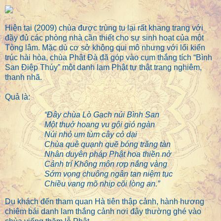
Hiện tại (2009) chùa được trùng tu lại rất khang trang với
đầy đủ các phòng nhà cần thiết cho sự sinh hoạt của một
Tòng lâm. Mặc dù cơ sở không qui mô nhưng với lối kiến
trúc hài hòa, chùa Phật Đà đã góp vào cụm thắng tích “Bình
San Điệp Thúy” một danh lam Phật tự thật trang nghiêm,
thanh nhã.
Quả là:
“
Đây chùa Lò Gạch núi Bình San
Một thuở hoang vu gội gió ngàn
Núi nhỏ um tùm cây cỏ dại
Chùa quê quạnh quẽ bóng trăng tàn
Nhân duyên pháp Phật hoa thiền nở
Cảnh trí Không môn rợp nắng vàng
Sớm vọng chuông ngân tan niệm tục
Chiều vang mõ nhịp cõi lòng an.”
Du khách đến tham quan Hà tiên thập cảnh, hành hương
chiêm bái danh lam thắng cảnh nơi đây thường ghé vào