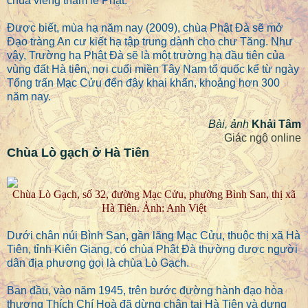
chùa viếng thăm lễ Phật.
Được biết, mùa hạ năm nay (2009), chùa Phật Đà sẽ mở
Đạo tràng An cư kiết hạ tập trung dành cho chư Tăng. Như
vậy, Trường hạ Phật Đà sẽ là một trường hạ đầu tiên của
vùng đất Hà tiên, nơi cuối miền Tây Nam tổ quốc kể từ ngày
Tổng trấn Mạc Cửu đến đây khai khẩn, khoảng hơn 300
năm nay.
Bài, ảnh
Khải Tâm
Giác ngộ online
Chùa Lò gạch ở Hà Tiên
Chùa Lò Gạch, số 32, đường Mạc Cửu, phường Bình San, thị xã
Hà Tiên. Ảnh: Anh Việt
Dưới chân núi Bình San, gần lăng Mạc Cửu, thuộc thị xã Hà
Tiên, tỉnh Kiên Giang, có chùa Phật Đà thường được người
dân địa phương gọi là chùa Lò Gạch.
Ban đầu, vào năm 1945, trên bước đường hành đạo hòa
thượng Thích Chí Hoà đã dừng chân tại Hà Tiên và dựng