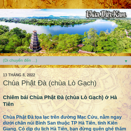
▼
13 THÁNG 8, 2022
Chùa Phật Đà (chùa Lò Gạch)
Chiêm bái Chùa Phật Đà (chùa Lò Gạch) ở Hà
Tiên
Chùa Phật Đà tọa lạc trên đường Mạc Cửu, nằm ngay
dưới chân núi Bình San thuộc TP Hà Tiên, tỉnh Kiên
Giang. Có dịp du lịch Hà Tiên, bạn đừng quên ghé thăm