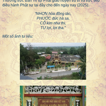
Thường trực Ban Trị sự Phật giáo huyện trụ trì và trực tiếp
điều hành Phật sự tại đây cho đến ngày nay (2025).
“NHƠN hòa đồng tác,
PHƯỚC đức hà sa,
CỔ kim như thị,
TỰ lợi, lợi tha.”
Một số ảnh tư liệu: