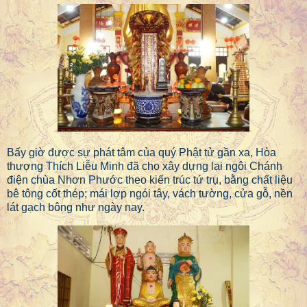
Bấy giờ được sự phát tâm của quý Phật tử gần xa, Hòa
thượng Thích Liễu Minh đã cho xây dựng lại ngôi Chánh
điện chùa Nhơn Phước theo kiến trúc tứ trụ, bằng chất liệu
bê tông cốt thép; mái lợp ngói tây, vách tường, cửa gỗ, nền
lát gạch bông như ngày nay.