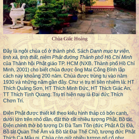
Chùa Giác Hoàng
Đây là ngôi chùa cổ ở thành phố. Sách
Danh mục tự viện,
tịnh xá, tịnh thất, niệm Phật đường Thành phố Hồ Chí Minh
của Thành hội Phật giáo TP. HCM (NXB. Thành phố Hồ Chí
Minh, 2001) cho biết chùa được ông Mai Công Bình lập
cách nay khoảng 200 năm. Chùa được trùng tu vào năm
1930 và những năm gần đây. Chư vị trụ trì tiền nhiệm là: HT
Thích Quảng Sơn, HT Thích Minh Đức, HT Thích Giác An,
TT Thích Tịnh Quang. Trụ trì hiện nay là Đại đức Thích
Chơn Trí.
Điện Phật được thiết kế theo kiểu hình tháp có bốn cạnh,
dưới lớn trên nhỏ dần, đặt thờ rất nhiều tượng Phật, Bồ tát.
Điện chính thờ bộ tượng Di Đà Tam Tôn (đức Phật A Di Đà,
Bồ tát Quan Thế Âm và Bồ tát Đại Thế Chí), tượng đức Phật
Thích Ca Mâu ni. Chùa còn giữ nhiều tượng gổ cổ như