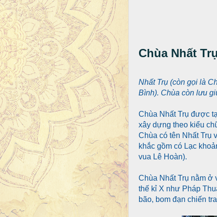
Chùa Nhất Tr
Nhất Trụ (còn gọi là C
Bình). Chùa còn lưu gi
Chùa Nhất Trụ được tạ
xây dựng theo kiểu chữ
Chùa có tên Nhất Trụ v
khắc gồm có Lạc khoản
vua Lê Hoàn).
Chùa Nhất Trụ nằm ở vị 
thế kỉ X như Pháp Thuậ
bão, bom đạn chiến tra