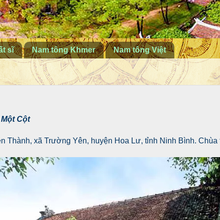
t sĩ
Nam tông Khmer
Nam tông Việt
 Một Cột
ên Thành, xã Trường Yên, huyện Hoa Lư, tỉnh Ninh Bình. Chùa 