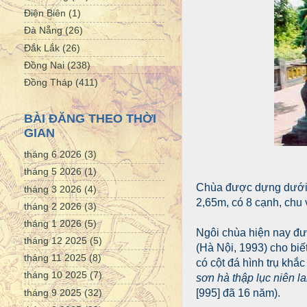
Điện Biên
(1)
Đà Nẵng
(26)
Đắk Lắk
(26)
Đồng Nai
(238)
Đồng Tháp
(411)
BÀI ĐĂNG THEO THỜI
GIAN
tháng 6 2026
(3)
tháng 5 2026
(1)
Chùa được dựng dưới đ
tháng 3 2026
(4)
2,65m, có 8 cạnh, chu 
tháng 2 2026
(3)
tháng 1 2026
(5)
Ngôi chùa hiện nay đư
tháng 12 2025
(5)
(Hà Nội, 1993) cho bi
tháng 11 2025
(8)
có cột đá hình trụ khắ
tháng 10 2025
(7)
sơn hà thập lục niên la
tháng 9 2025
(32)
[995] đã 16 năm).