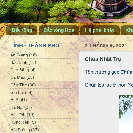
Bắc tông
Bắc tông Hoa
Hệ phái khác
Khấ
TỈNH - THÀNH PHỐ
2 THÁNG 9, 2021
An Giang
(48)
Chùa Nhất Trụ
Bắc Ninh
(16)
Cao Bằng
(4)
Tên thường gọi:
Chùa
Cà Mau
(23)
Cần Thơ
(36)
Chùa tọa lạc ở thôn Y
Gia Lai
(24)
Huế
(41)
Hà Nội
(87)
Hà Tĩnh
(10)
Hưng Yên
(9)
Hải Phòng
(37)