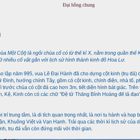
Đại hồng chung
ụ
hùa Một Cột) là ngôi chùa cổ có từ thế kỉ X, nằm trong quần thể
ữ nhiều cổ vật gắn với lịch sử hình thành kinh đô Hoa Lư.
o lập năm 995, vua Lê Đại Hành đã cho dựng cột kinh (trụ đá) 
 Đinh, hướng chính Tây, gồm có cột kinh, chính điện, nhà tổ, 
ì trước chùa có cột đá cao hơn 3m, tiết diện hình bát giác. Trên
, Kệ, Kinh còn có các chữ “Đệ tử Thăng Bình Hoàng đế tả đạo
trí trung tâm, là di tích quan trọng nhất, là nơi tu hành và họ
n, Khuông Việt và Vạn Hạnh. Trải qua các thời kì lịch sử của d
nh, trụ đá vẫn còn đứng mãi với thời gian.