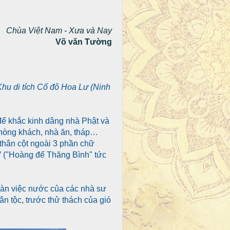
Chùa Việt Nam - Xưa và Nay
Võ văn Tường
 Khu di tích Cố đô Hoa Lư (Ninh
để khắc kinh dâng nhà Phật và
phòng khách, nhà ăn, tháp…
 thân cột ngoài 3 phần chữ
” ("Hoàng đế Thăng Bình" tức
p bàn việc nước của các nhà sư
ân tộc, trước thử thách của gió