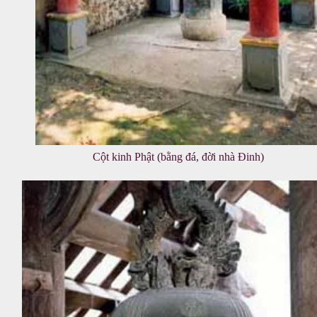
Cột kinh Phật (bằng đá, đời nhà Đinh)