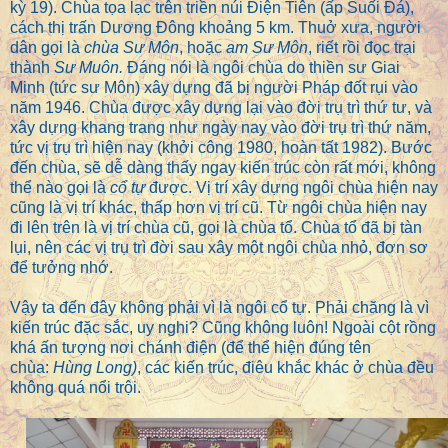
kỳ 19). Chùa t
ọa lạc trên triền núi Điện Tiên (ấp Suối Đá),
cách thị trấn Dương Đông khoảng 5 km. Thuở xưa, n
gười
dân gọi là
chùa Sư Môn
, hoặc
am Sư Môn
, riết rồi đọc trại
thành
Sư Muôn.
Đáng nói là ngôi chùa do thiền sư Giai
Minh (tức sư Môn) xây dựng đã bị người Pháp đốt rụi vào
năm 1946. Chùa được xây dựng lại vào đời trụ trì thứ tư, và
xây dựng khang trang như ngày nay vào đời trụ trì thứ năm,
tức vị trụ trì hiện nay (khởi công 1980, hoàn tất 1982). Bước
đến chùa, sẽ dễ dàng thấy ngay kiến trúc còn rất mới, không
thể nào gọi là
cổ tự
được. Vị trí xây dựng ngôi chùa hiện nay
cũng là vị trí khác, thấp hơn vị trí cũ. Từ ngôi chùa hiện nay
đi lên trên là vị trí chùa cũ, gọi là chùa tổ. Chùa tổ đã bị tàn
lụi, nên các vị trụ trì đời sau xây một ngôi chùa nhỏ, đơn sơ
để tưởng nhớ.
Vậy ta đến đây không phải vì là ngôi cổ tự. Phải chăng là vì
kiến trúc đặc sắc, uy nghi? Cũng không luôn! Ngoài cột rồng
khá ấn tượng nơi chánh điện (để thể hiện đúng tên
chùa:
Hùng Long)
, các kiến trúc, điêu khắc khác ở chùa đều
không quá nổi trội.