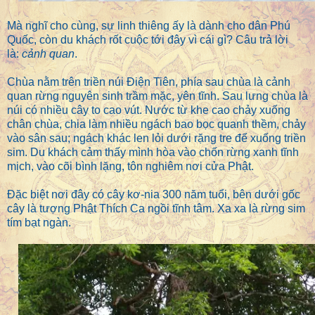
Mà nghĩ cho cùng, sự linh thiêng ấy là dành cho dân Phú
Quốc, còn du khách rốt cuộc tới đây vì cái gì?
Câu trả lời
là:
cảnh quan
.
Chùa nằm trên triền núi Điện Tiên, phía sau chùa là cảnh
quan rừng nguyên sinh trầm mặc, yên tĩnh.
Sau lưng chùa là
núi có nhiều cây to cao vút. Nước từ khe cao chảy xuống
chân chùa, chia làm nhiều ngách bao bọc quanh thềm, chảy
vào sân sau; ngách khác len lỏi dưới rặng tre để xuống triền
sim. Du khách cảm thấy mình hòa vào
chốn rừng xanh tĩnh
mịch, vào
cõi bình lặng, tôn nghiêm nơi cửa Phật.
Đặc biệt nơi đây có cây kơ-nia 300 năm tuổi, bên dưới gốc
cây là tượng Phật Thích Ca ngồi tĩnh tâm. Xa xa là rừng sim
tím bạt ngàn.