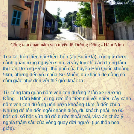
Cổng tam quan nằm ven tuyến lộ Dương Đông - Hàm Ninh
Tọa lạc trên triền núi Điện Tiên (ấp Suối Đá), còn giữ được
cảnh quan rừng nguyên sinh, vì vậy tuy chỉ cách trung tâm
thị trấn Dương Đông - thủ phủ của huyện Phú Quốc khoảng
5km, nhưng đến với chùa Sư Muôn, du khách dễ dàng có
cảm giác như đến với thế giới khác lạ.
Từ cổng tam quan nằm ven con đường 2 làn xe Dương
Đông – Hàm Minh, đi ngược lên triền núi với nhiều cây xanh
nằm ven con đường uốn lượn khoảng 1km là đến chùa.
Nhưng để lên đến ngôi chánh điện, du khách phải leo 60
bậc đá, số bậc vừa đủ để bước thoải mái, vừa ẩn chứa ý
nghĩa thâm sâu của vòng quay đời người (lục thập hoa
giáp).