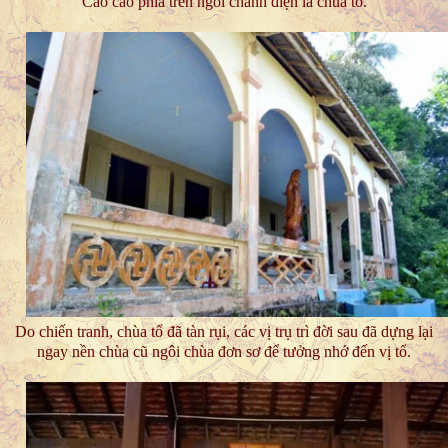
Cao cao phía trên ngôi chánh điện là chùa tổ.
Do chiến tranh, chùa tổ đã tàn rụi, các vị trụ trì đời sau đã dựng lại
ngay nền chùa cũ ngôi chùa đơn sơ để tưởng nhớ đến vị tổ.