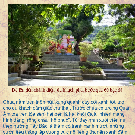
Để lên đến chánh điện, du khách phải bước qua 60 bậc đá.
Chùa nằm trên triền núi, xung quanh cây cối xanh tốt, tạo
cho du khách cảm giác thư thái. Trước chùa có tượng Quan
Âm tọa trên tòa sen, hai bên là hai khối đá tự nhiên mang
hình dáng “rồng chầu, hổ phục”. Từ đây nhìn xuôi triền núi
theo hướng Tây Bắc là thảm cỏ tranh xanh mướt, những
vườn tiêu thắng tắp vuông vức nổi lên giữa nền xanh đậm