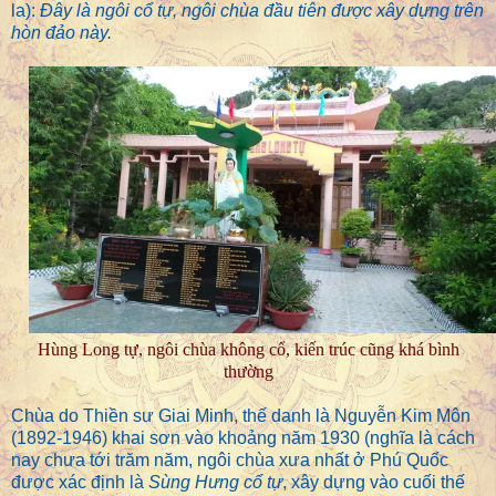
la):
Đây là ngôi cổ tự, ngôi chùa đầu tiên được xây dựng trên
hòn đảo này.
Hùng Long tự, ngôi chùa không cổ, kiến trúc cũng khá bình
thường
Chùa do Thiền sư Giai Minh, thế danh là Nguyễn Kim Môn
(1892-1946) khai sơn vào khoảng năm 1930 (nghĩa là cách
nay chưa tới trăm năm, ngôi chùa xưa nhất ở Phú Quốc
được xác định là
Sùng Hưng cổ tự
, xây dựng vào cuối thế