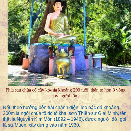
Phía sau chùa có cây kơ-nia khoảng 200 tuổi, thân to hơn 3 vòng
tay người lớn.
Nếu theo hướng bên trái chánh điện, leo bậc đá khoảng
200m là ngôi chùa tổ do tổ khai sơn Thiền sư Giai Minh, tên
thật là Nguyễn Kim Môn (1892 – 1946), được người đời gọi
là sư Muôn, xây dựng vào năm 1930.