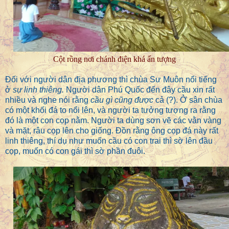
Cột rồng nơi chánh điện khá ấn tượng
Đối với người dân địa phương thì chùa Sư Muôn nổi tiếng
ở
sự linh thiêng.
Người dân Phú Quốc đến đây cầu xin rất
nhiều và nghe nói rằng
cầu gì cũng được
cả (?). Ở sân chùa
có một khối đá to nổi lên, và người ta tưởng tượng ra rằng
đó là một con cọp nằm. Người ta dùng sơn vẽ các vằn vàng
và mặt, râu cọp lên cho giống. Đồn rằng ông cọp đá này rất
linh thiêng, thí dụ như muốn cầu có con trai thì sờ lên đầu
cọp, muốn có con gái thì sờ phần đuôi.