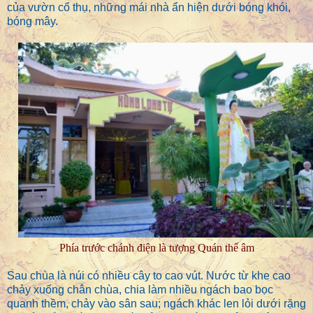
của vườn cổ thụ, những mái nhà ẩn hiện dưới bóng khói,
bóng mây.
Phía trước chánh điện là tượng Quán thế âm
Sau chùa là núi có nhiều cây to cao vút. Nước từ khe cao
chảy xuống chân chùa, chia làm nhiều ngách bao bọc
quanh thềm, chảy vào sân sau; ngách khác len lỏi dưới rặng