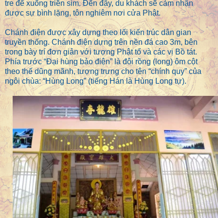
tre để xuống triền sim. Đến đây, du khách sẽ cảm nhận
được sự bình lặng, tôn nghiêm nơi cửa Phật.
Chánh điện được xây dựng theo lối kiến trúc dân gian
truyền thống. Chánh điện dựng trên nền đá cao 3m, bên
trong bày trí đơn giản với tượng Phật tổ và các vị Bồ tát.
Phía trước “Đại hùng bảo điện” là đôi rồng (long) ôm cột
theo thế dũng mãnh, tượng trưng cho tên “chính quy” của
ngôi chùa: “Hùng Long” (tiếng Hán là Hùng Long tự).