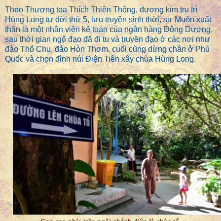
Theo Thượng tọa Thích Thiện Thông, đương kim trụ trì
Hùng Long tự đời thứ 5, lưu truyền sinh thời, sư Muôn xuất
thân là một nhân viên kế toán của ngân hàng Đông Dương,
sau thời gian ngộ đạo đã đi tu và truyền đạo ở các nơi như
đảo Thổ Chu, đảo Hòn Thơm, cuối cùng dừng chân ở Phú
Quốc và chọn đỉnh núi Điện Tiên xây chùa Hùng Long.