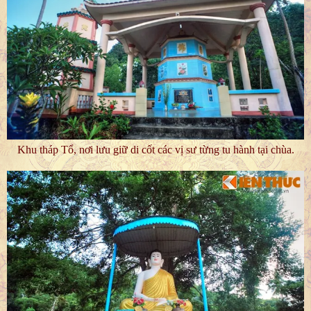
Khu tháp Tổ, nơi lưu giữ di cốt các vị sư từng tu hành tại chùa.