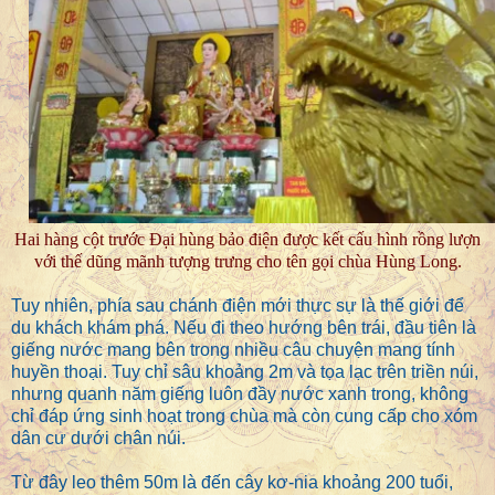
Hai hàng cột trước Đại hùng bảo điện được kết cấu hình rồng lượn
với thế dũng mãnh tượng trưng cho tên gọi chùa Hùng Long.
Tuy nhiên, phía sau chánh điện mới thực sự là thế giới để
du khách khám phá. Nếu đi theo hướng bên trái, đầu tiên là
giếng nước mang bên trong nhiều câu chuyện mang tính
huyền thoại. Tuy chỉ sâu khoảng 2m và tọa lạc trên triền núi,
nhưng quanh năm giếng luôn đầy nước xanh trong, không
chỉ đáp ứng sinh hoạt trong chùa mà còn cung cấp cho xóm
dân cư dưới chân núi.
Từ đây leo thêm 50m là đến cây kơ-nia khoảng 200 tuổi,