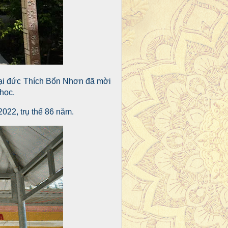
 Đại đức Thích Bổn Nhơn đã mời
học.
022, trụ thế 86 năm.