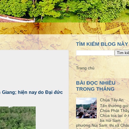
TÌM KIẾM BLOG NÀY
Trang chủ
BÀI ĐỌC NHIỀU
TRONG THÁNG
n Giang; hiện nay do Đại đức
Chùa Tây An
Tên thường gọi
Chùa Phật Thầ
Chùa tọa lạc ở 
ba núi Sam,
phường Núi Sam, thị xã Châ