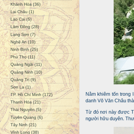
Khánh Hòa
(36)
Lai Châu
(1)
Lào Cai
(5)
Lâm Đồng
(28)
Lạng Sơn
(7)
Nghệ An
(10)
Ninh Bình
(25)
Phú Thọ
(11)
Quảng Ngãi
(11)
Quảng Ninh
(10)
Quảng Trị
(9)
Sơn La
(1)
Nằm khiêm tốn trong 
TP. Hồ Chí Minh
(172)
danh Võ Văn Châu thành
Thanh Hóa
(21)
Thái Nguyên
(5)
Từ đó nơi này được T
Tuyên Quang
(6)
người hữu duyên. Thượ
Tây Ninh
(21)
Vĩnh Long
(38)