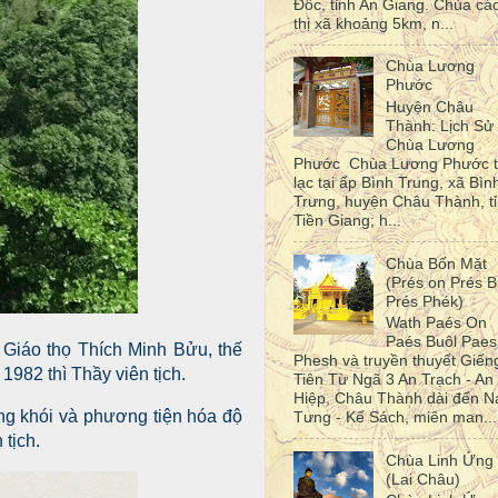
Đốc, tỉnh An Giang. Chùa cá
thị xã khoảng 5km, n...
Chùa Lương
Phước
Huyện Châu
Thành: Lịch Sử
Chùa Lương
Phước Chùa Lương Phước 
lạc tại ấp Bình Trung, xã Bìn
Trưng, huyện Châu Thành, t
Tiền Giang; h...
Chùa Bốn Mặt
(Prés on Prés B
Prés Phék)
Wath Paés On
Paés Buôl Paes
Giáo thọ Thích Minh Bửu, thế
Phesh và truyền thuyết Giến
1982 thì Thầy viên tịch.
Tiên Từ Ngã 3 An Trạch - An
Hiệp, Châu Thành dài đến N
g khói và phương tiện hóa độ
Tưng - Kế Sách, miên man...
 tịch.
Chùa Linh Ứng
(Lai Châu)