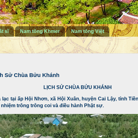
t sĩ
Nam tông Khmer
Nam tông Việt
ịch Sử Chùa Bửu Khánh
LỊCH SỬ CHÙA BỬU KHÁNH
ạc tại ấp Hội Nhơn, xã Hội Xuân, huyện Cai Lậy, tỉnh Tiề
hiệm trông trông coi và điều hành Phật sự.