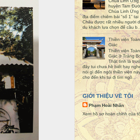
Chùa Linh Ứng
huyện Tam Đư
Chùa Linh Ứng 
địa điểm chiêm bái “số 1” tại 
Châu được rất nhiều người d
du khách lựa chọn để cầu b..
Thiền viện Toàn
Giác
Thiền viện Toàn
Giác ở Trảng 
Thật tình là trư
đây tui chưa hề biết hay ngh
nói gì đến ngôi thiền viện này
cho đến khi tui đi tìm ngô...
GIỚI THIỆU VỀ TÔI
Phạm Hoài Nhân
Xem hồ sơ hoàn chỉnh của tô