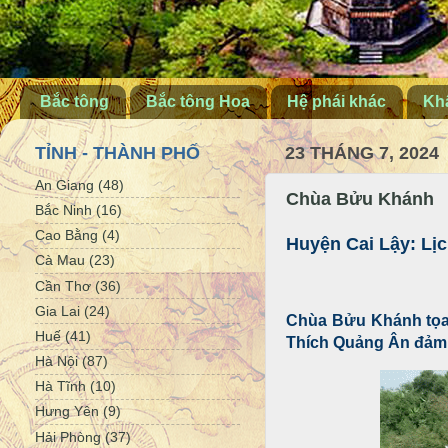
Bắc tông
Bắc tông Hoa
Hệ phái khác
Khấ
TỈNH - THÀNH PHỐ
23 THÁNG 7, 2024
An Giang
(48)
Chùa Bửu Khánh
Bắc Ninh
(16)
Cao Bằng
(4)
Huyện Cai Lậy: L
Cà Mau
(23)
Cần Thơ
(36)
Gia Lai
(24)
Chùa Bửu Khánh tọa l
Huế
(41)
Thích Quảng Ân đảm n
Hà Nội
(87)
Hà Tĩnh
(10)
Hưng Yên
(9)
Hải Phòng
(37)