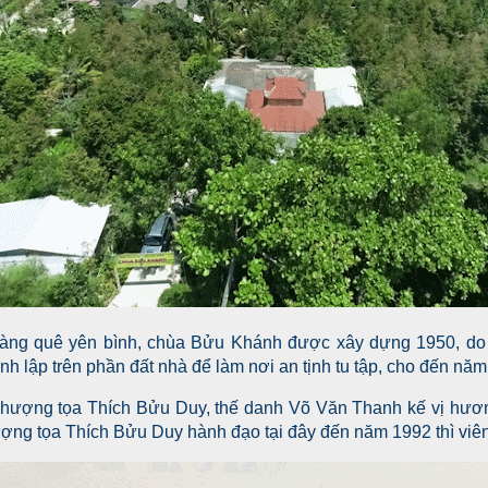
làng quê yên bình, chùa Bửu Khánh được xây dựng 1950, do 
 lập trên phần đất nhà để làm nơi an tịnh tu tập, cho đến năm 
hượng tọa Thích Bửu Duy, thế danh Võ Văn Thanh kế vị hươn
ng tọa Thích Bửu Duy hành đạo tại đây đến năm 1992 thì viên