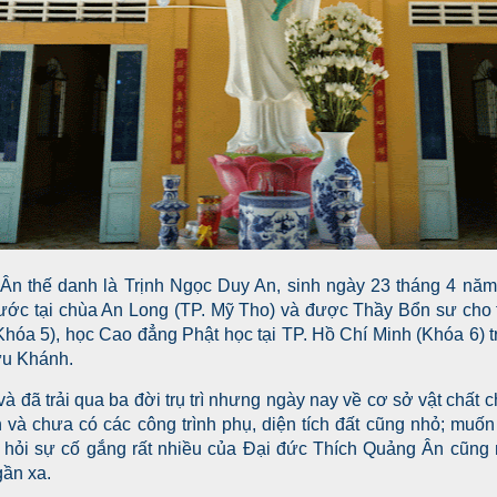
n thế danh là Trịnh Ngọc Duy An, sinh ngày 23 tháng 4 năm 
ớc tại chùa An Long (TP. Mỹ Tho) và được Thầy Bổn sư cho t
Khóa 5), học Cao đẳng Phật học tại TP. Hồ Chí Minh (Khóa 6) 
ửu Khánh.
à đã trải qua ba đời trụ trì nhưng ngày nay về cơ sở vật chấ
n và chưa có các công trình phụ, diện tích đất cũng nhỏ; muốn
đòi hỏi sự cố gắng rất nhiều của Đại đức Thích Quảng Ân cũng
 gần xa.