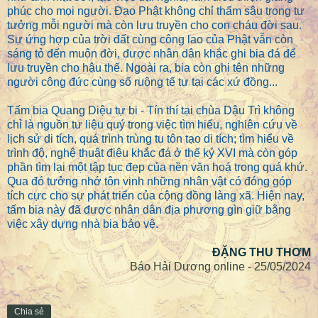
phúc cho mọi người. Đạo Phật không chỉ thấm sâu trong tư
tưởng mỗi người mà còn lưu truyền cho con cháu đời sau.
Sự ứng hợp của trời đất cùng công lao của Phật vẫn còn
sáng tỏ đến muôn đời, được nhân dân khắc ghi bia đá để
lưu truyền cho hậu thế. Ngoài ra, bia còn ghi tên những
người công đức cùng số ruộng tế tự tại các xứ đồng...
Tấm bia Quang Diệu tự bi - Tín thí tại chùa Dậu Trì không
chỉ là nguồn tư liệu quý trong việc tìm hiểu, nghiên cứu về
lịch sử di tích, quá trình trùng tu tôn tạo di tích; tìm hiểu về
trình độ, nghệ thuật điêu khắc đá ở thế kỷ XVI mà còn góp
phần tìm lại một tập tục đẹp của nền văn hoá trong quá khứ.
Qua đó tưởng nhớ tôn vinh những nhân vật có đóng góp
tích cực cho sự phát triển của cộng đồng làng xã. Hiện nay,
tấm bia này đã được nhân dân địa phương gìn giữ bằng
việc xây dựng nhà bia bảo vệ.
ĐẶNG THU THƠM
Báo Hải Dương online - 25/05/2024
Chia sẻ