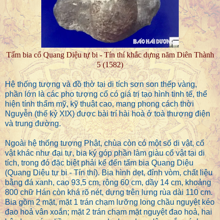
Tấm bia cổ Quang Diệu tự bi - Tín thí khắc dựng năm Diên Thành
5 (1582)
Hệ thống tượng và đồ thờ tại di tích sơn son thếp vàng,
phần lớn là các pho tượng cổ có giá trị tạo hình tinh tế, thể
hiện tính thẩm mỹ, kỹ thuật cao, mang phong cách thời
Nguyễn (thế kỷ XIX) được bài trí hài hoà ở toà thượng điện
và trung đường.
Ngoài hệ thống tượng Phật, chùa còn có một số di vật, cổ
vật khác như đại tự, bia ký góp phần làm giàu cổ vật tại di
tích, trong đó đặc biệt phải kể đến tấm bia Quang Diệu
(Quang Diệu tự bi - Tín thí). Bia hình dẹt, đỉnh vòm, chất liệu
bằng đá xanh, cao 93,5 cm, rộng 60 cm, dầy 14 cm, khoảng
800 chữ Hán còn khá rõ nét, dựng trên lưng rùa dài 110 cm.
Bia gồm 2 mặt, mặt 1 trán chạm lưỡng long chầu nguyệt kéo
đao hoả vân xoắn; mặt 2 trán chạm mặt nguyệt đao hoả, hai