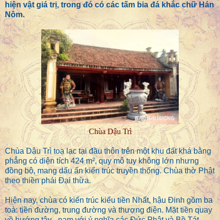
hiện vật giá trị, trong đó có các tấm bia đá khắc chữ Hán
Nôm.
Chùa Dậu Trì
Chùa Dậu Trì toạ lạc tại đầu thôn trên một khu đất khá bằng
phẳng có diện tích 424 m², quy mô tuy không lớn nhưng
đồng bộ, mang dấu ấn kiến trúc truyền thống. Chùa thờ Phật
theo thiền phái Đại thừa.
Hiện nay, chùa có kiến trúc kiểu tiền Nhất, hậu Đinh gồm ba
toà: tiền đường, trung đường và thượng điện. Mặt tiền quay
về hướng tây - nam với ý nghĩa các Đức Phật và Bồ Tát