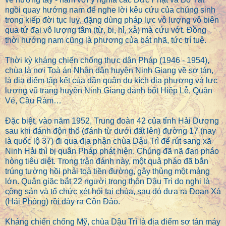
ngồi quay hướng nam để nghe lời kêu cứu của chúng sinh
trong kiếp đời tục luỵ, đặng dùng pháp lực vô lượng vô biên
qua tứ đại vô lượng tâm (từ, bi, hỉ, xả) mà cứu vớt. Đồng
thời hướng nam cũng là phương của bát nhã, tức trí tuệ.
Thời kỳ kháng chiến chống thực dân Pháp (1946 - 1954),
chùa là nơi Toà án Nhân dân huyện Ninh Giang về sơ tán,
là địa điểm tập kết của dân quân du kích địa phương và lực
lượng vũ trang huyện Ninh Giang đánh bốt Hiệp Lễ, Quận
Vé, Cầu Ràm…
Đặc biệt, vào năm 1952, Trung đoàn 42 của tỉnh Hải Dương
sau khi đánh độn thổ (đánh từ dưới đất lên) đường 17 (nay
là quốc lộ 37) đi qua địa phận chùa Dậu Trì để rút sang xã
Ninh Hải thì bị quân Pháp phát hiện. Chúng đã nã đạn pháo
hòng tiêu diệt. Trong trận đánh này, một quả pháo đã bắn
trúng tường hồi phải toà tiền đường, gây thủng một mảng
lớn. Quân giặc bắt 22 người trong thôn Dậu Trì do nghi là
cộng sản và tổ chức xét hỏi tại chùa, sau đó đưa ra Đoạn Xá
(Hải Phòng) rồi đày ra Côn Đảo.
Kháng chiến chống Mỹ, chùa Dậu Trì là địa điểm sơ tán máy