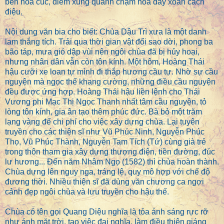
bên hoa cúc, diềm xung quanh chạm hoa dây xoắn cách
điệu.
Nội dung văn bia cho biết: Chùa Dậu Trì xưa là một danh
lam thắng tích. Trải qua thời gian vật đổi sao dời, phong ba
bão táp, mưa gió dập vùi nên ngôi chùa đã bị hủy hoại,
nhưng nhân dân vẫn còn tôn kính. Một hôm, Hoàng Thái
hậu cưỡi xe loan tự mình đi thắp hương cầu tự. Nhờ sự cầu
nguyện mà ngọc thể khang cường, những điều cầu nguyện
đều được ứng hợp. Hoàng Thái hậu liền lệnh cho Thái
Vương phi Mạc Thị Ngọc Thanh nhất tâm cầu nguyện, tỏ
lòng tôn kính, gia ân tạo thêm phúc đức. Bà bỏ một trăm
lạng vàng để chi phí cho việc xây dựng chùa. Lại tuyên
truyền cho các thiện sĩ như Vũ Phúc Ninh, Nguyễn Phúc
Thọ, Vũ Phúc Thành, Nguyễn Tam Tích (Tứ) cùng già trẻ
trong thôn tham gia xây dựng thượng điện, tiền đường, đúc
lư hương... Đến năm Nhâm Ngọ (1582) thì chùa hoàn thành.
Chùa dựng lên nguy nga, tráng lệ, quy mô hợp với chế độ
đương thời. Nhiều thiện sĩ đã dùng văn chương ca ngợi
cảnh đẹp ngôi chùa và lưu truyền cho hậu thế.
Chùa có tên gọi Quang Diệu nghĩa là tỏa ánh sáng rực rỡ
như ánh mặt trời, tạo việc đại nghĩa, làm điều thiện giáng