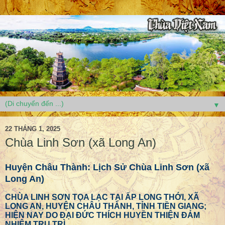
▼
22 THÁNG 1, 2025
Chùa Linh Sơn (xã Long An)
Huyện Châu Thành: Lịch Sử Chùa Linh Sơn (xã
Long An)
CHÙA LINH SƠN TỌA LẠC TẠI ẤP LONG THỚI, XÃ
LONG AN, HUYỆN CHÂU THÀNH, TỈNH TIỀN GIANG;
HIỆN NAY DO ĐẠI ĐỨC THÍCH HUYỀN THIỆN ĐẢM
NHIỆM TRỤ TRÌ.