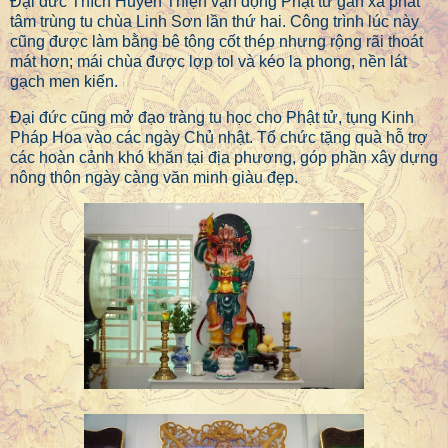
Đại đức Thích Huyền Thiện vận động Phật tử gần xa phát
tâm trùng tu chùa Linh Sơn lần thứ hai. Công trình lúc này
cũng được làm bằng bê tông cốt thép nhưng rộng rãi thoát
mát hơn; mái chùa được lợp tol và kéo la phong, nền lát
gạch men kiến.
Đại đức cũng mở đạo tràng tu học cho Phật tử, tụng Kinh
Pháp Hoa vào các ngày Chủ nhật. Tổ chức tặng quà hỗ trợ
các hoàn cảnh khó khăn tại địa phương, góp phần xây dựng
nông thôn ngày càng văn minh giàu đẹp.