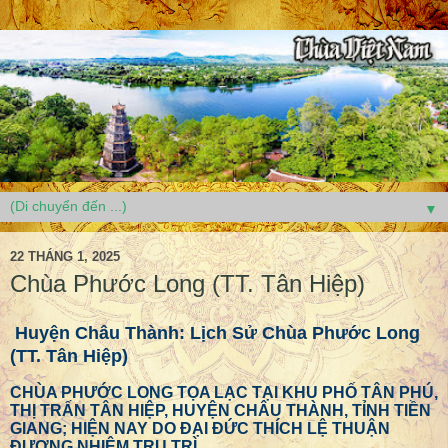
▼
22 THÁNG 1, 2025
Chùa Phước Long (TT. Tân Hiệp)
Huyện Châu Thành: Lịch Sử Chùa Phước Long
(TT. Tân Hiệp)
CHÙA PHƯỚC LONG TỌA LẠC TẠI KHU PHỐ TÂN PHÚ,
THỊ TRẤN TÂN HIỆP, HUYỆN CHÂU THÀNH, TỈNH TIỀN
GIANG; HIỆN NAY DO ĐẠI ĐỨC THÍCH LỆ THUẬN
ĐƯƠNG NHIÊM TRỤ TRÌ.