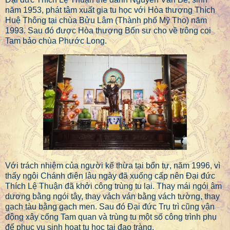
năm 1953, phát tâm xuất gia tu học với Hòa thượng Thích
Huệ Thông tại chùa Bửu Lâm (Thành phố Mỹ Tho) năm
1993. Sau đó được Hòa thượng Bổn sư cho về trông coi
Tam bảo chùa Phước Long.
Với trách nhiệm của người kế thừa tại bổn tự, năm 1996, vì
thấy ngôi Chánh điện lâu ngày đã xuống cấp nên Đại đức
Thích Lệ Thuận đã khởi công trùng tu lại. Thay mái ngói âm
dương bằng ngói tây, thay vách ván bằng vách tường, thay
gạch tàu bằng gạch men. Sau đó Đại đức Trụ trì cũng vận
động xây cổng Tam quan và trùng tu một số công trình phụ
để phục vụ sinh hoạt tu học tại đạo tràng.