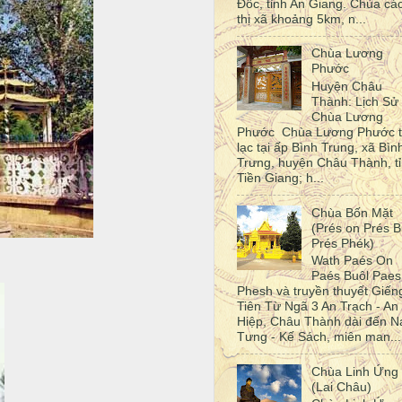
Đốc, tỉnh An Giang. Chùa cá
thị xã khoảng 5km, n...
Chùa Lương
Phước
Huyện Châu
Thành: Lịch Sử
Chùa Lương
Phước Chùa Lương Phước 
lạc tại ấp Bình Trung, xã Bìn
Trưng, huyện Châu Thành, t
Tiền Giang; h...
Chùa Bốn Mặt
(Prés on Prés B
Prés Phék)
Wath Paés On
Paés Buôl Paes
Phesh và truyền thuyết Giến
Tiên Từ Ngã 3 An Trạch - An
Hiệp, Châu Thành dài đến N
Tưng - Kế Sách, miên man...
Chùa Linh Ứng
(Lai Châu)