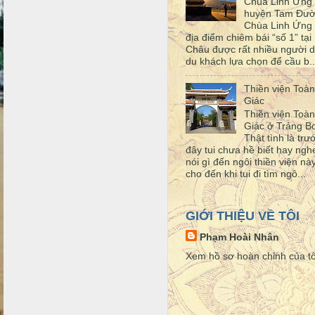
Chùa Linh Ứng
huyện Tam Đư
Chùa Linh Ứng 
địa điểm chiêm bái “số 1” tại 
Châu được rất nhiều người d
du khách lựa chọn để cầu b..
Thiền viện Toàn
Giác
Thiền viện Toàn
Giác ở Trảng 
Thật tình là trư
đây tui chưa hề biết hay ngh
nói gì đến ngôi thiền viện này
cho đến khi tui đi tìm ngô...
GIỚI THIỆU VỀ TÔI
Phạm Hoài Nhân
Xem hồ sơ hoàn chỉnh của tô