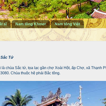
t sĩ
Nam tông Khmer
Nam tông Việt
 Sắc Tứ
là chùa Sắc tứ, tọa lạc gần chợ Xoài Hột, ấp Chợ, xã Thạnh P
93080. Chùa thuộc hệ phái Bắc tông.