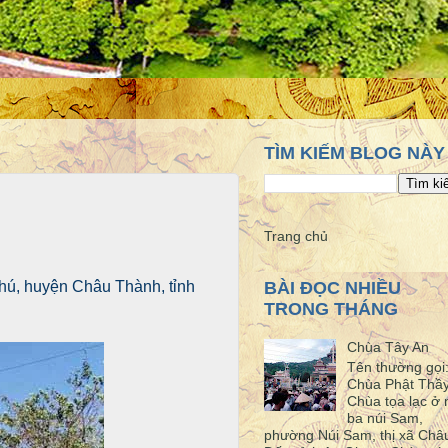
TÌM KIẾM BLOG NÀY
Trang chủ
hú, huyện Châu Thành, tỉnh
BÀI ĐỌC NHIỀU
TRONG THÁNG
Chùa Tây An
Tên thường gọi
Chùa Phật Thầ
Chùa tọa lạc ở 
ba núi Sam,
phường Núi Sam, thị xã Châ