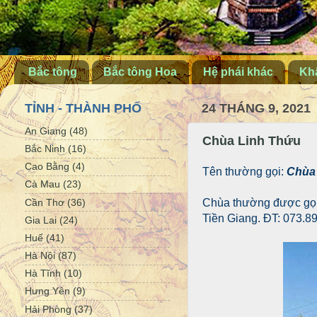
Bắc tông
Bắc tông Hoa
Hệ phái khác
Khấ
TỈNH - THÀNH PHỐ
24 THÁNG 9, 2021
An Giang
(48)
Chùa Linh Thứu
Bắc Ninh
(16)
Cao Bằng
(4)
Tên thường gọi:
Chùa
Cà Mau
(23)
Cần Thơ
(36)
Chùa thường được gọi 
Tiền Giang. ĐT: 073.8
Gia Lai
(24)
Huế
(41)
Hà Nội
(87)
Hà Tĩnh
(10)
Hưng Yên
(9)
Hải Phòng
(37)