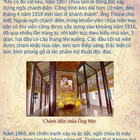
“Khi có đủ vật liệu, năm 1907 chùa làm lễ động thổ xây
dựng ngôi chánh điện. Công trình kéo dài hơn 10 năm, đến
tháng 4 năm 1918 mới làm lễ khánh thành”, ông Thone cho
biết. Ngoài ngôi chánh điện, trong khuôn viên chùa hiện nay
còn có thư viện cũng được xây dựng vào khoảng năm 1916,
đã qua nhiều lần trùng tu, với kiến trúc theo kiểu nhà sàn, 3
gian, hai đầu có cầu thang lên xuống. Các đầu cột và xiên
được chạm khắc hoa văn, sơn son thếp vàng. Đặc biệt có
bức bình phong gỗ là tác phẩm mỹ thuật độc đáo.
Chánh điện chùa Ông Mẹt
Năm 1968, khi chiến tranh xảy ra ác liệt, ngôi chùa bị máy
bay ném bom làm hư hỏng nặng nề. Trường Pali Khmer, trai