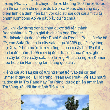
tượng Phật ấy chỉ di chuyển được khoảng 100 thước từ ao
lên thì cả 7 sợi chỉ đều bị đứt. Sư cả Meas cho rằng đây là
điềm linh đã định nên bàn với các sư sãi dời cái am cũ từ
phum Kompong Ao về đây xây dựng chùa.
Sau khi xây dựng xong, chùa được đổi tên thành
Bodhisàlaraja. Theo giải thích của ông Thone:
“Bodhisàlaraja đọc từ chữ Pothi Sala Reach. Pothi là cây bồ
đề, còn Sala Reach là cây sala, người Việt gọi là cây long
thọ. Xưa ở bến nước trước cổng chùa có cây bồ đề cổ thụ,
tồn tại đến năm 1995 mới bị đốn đi. Tên chùa được ghép
tên cây bồ đề và cây sala, do tượng Phật của người Khmer
theo hệ phái Nam tông làm bằng gỗ sala”.
Riêng cái ao sau khi có tượng Phật trôi vào thì cư dân
Khmer ở đây gọi là Tro Păng Preah (Ao Phật). Về sau người
ta đọc tắt là Tro Păng hay Tra Păng, được phiên âm thành
Trà Vang, rồi đổi lần thành Trà Vinh.