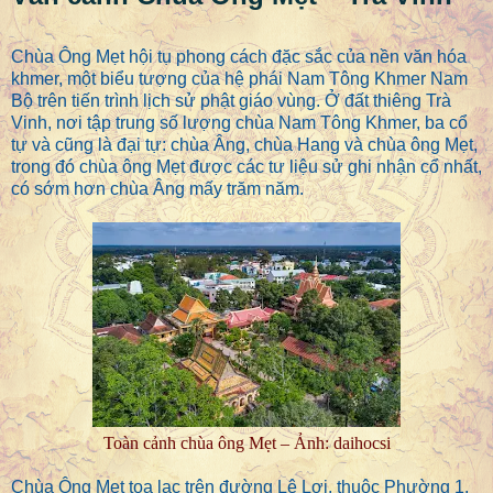
Chùa Ông Mẹt hội tụ phong cách đặc sắc của nền văn hóa
khmer, một biểu tượng của hệ phái Nam Tông Khmer Nam
Bộ trên tiến trình lịch sử phật giáo vùng. Ở đất thiêng Trà
Vinh, nơi tập trung số lượng chùa Nam Tông Khmer, ba cổ
tự và cũng là đại tự: chùa Âng, chùa Hang và chùa ông Mẹt,
trong đó chùa ông Mẹt được các tư liệu sử ghi nhận cổ nhất,
có sớm hơn chùa Âng mấy trăm năm.
Toàn cảnh chùa ông Mẹt – Ảnh: daihocsi
Chùa Ông Mẹt tọa lạc trên đường Lê Lợi, thuộc Phường 1,