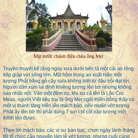
Mặt trước chánh điện chùa ông Mẹt
Truyền thuyết kể rằng ngày xưa dưới bến là một cái ao rộng
tiếp giáp với sông lớn. Một hôm trong ao xuất hiện một
tượng Phật bằng gỗ cây sala không biết từ đâu trôi dạt tới.
Người dân xúm lại định khiêng tượng lên bờ nhưng không
sao nhấc nổi. Vào một đêm nọ, khi sư cả tên là Lôc Cru
Meas, người Việt kêu trại là ông Mẹt ngồi thiền bỗng thấy có
một vị thánh tăng hiện lên mách bảo, nếu muốn vớt tượng
Phật ấy lên bờ thì phải dùng 7 sợi chỉ cột vào tượng mới
thỉnh lên được.
Theo lời mách bảo, các vị sư bàn bạc, chọn ngày lành tháng
tốt tổ chức cầu nguyện làm lễ vớt tượng, nhưng cuối cùng