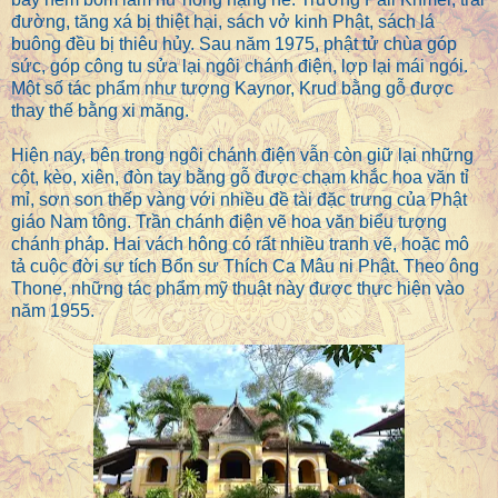
đường, tăng xá bị thiệt hại, sách vở kinh Phật, sách lá
buông đều bị thiêu hủy. Sau năm 1975, phật tử chùa góp
sức, góp công tu sửa lại ngôi chánh điện, lợp lại mái ngói.
Một số tác phẩm như tượng Kaynor, Krud bằng gỗ được
thay thế bằng xi măng.
Hiện nay, bên trong ngôi chánh điện vẫn còn giữ lại những
cột, kèo, xiên, đòn tay bằng gỗ được chạm khắc hoa văn tỉ
mỉ, sơn son thếp vàng với nhiều đề tài đặc trưng của Phật
giáo Nam tông. Trần chánh điện vẽ hoa văn biểu tượng
chánh pháp. Hai vách hông có rất nhiều tranh vẽ, hoặc mô
tả cuộc đời sự tích Bổn sư Thích Ca Mâu ni Phật. Theo ông
Thone, những tác phẩm mỹ thuật này được thực hiện vào
năm 1955.