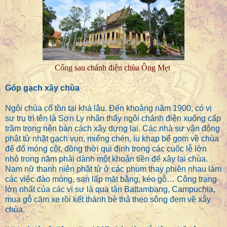
Cổng sau chánh điện chùa Ông Mẹt
Góp gạch xây chùa
Ngôi chùa cổ tồn tại khá lâu. Đến khoảng năm 1900, có vị
sư trụ trì tên là Sơn Ly nhận thấy ngôi chánh điện xuống cấp
trầm trọng nên bàn cách xây dựng lại. Các nhà sư vận động
phật tử nhặt gạch vụn, miểng chén, lu khạp bể gom về chùa
để đổ móng cột, đồng thời qui định trong các cuộc lễ lớn
nhỏ trong năm phải dành một khoản tiền để xây lại chùa.
Nam nữ thanh niên phật tử ở các phum thay phiên nhau làm
các việc đào móng, san lấp mặt bằng, kéo gỗ… Công trạng
lớn nhất của các vị sư là qua tận Battambang, Campuchia,
mua gỗ căm xe rồi kết thành bè thả theo sông đem về xây
chùa.