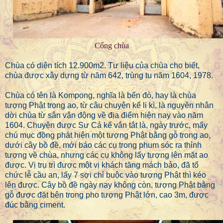
Cổng chùa
Chùa có diện tích 12.900m2. Tư liệu của chùa cho biết,
chùa được xây dựng từ năm 642, trùng tu năm 1604, 1978.
Chùa có tên là Kompong, nghĩa là bến đò, hay là chùa
tượng Phật trong ao, từ câu chuyện kể li kì, là nguyên nhân
dời chùa từ sân vận động về địa điểm hiện nay vào năm
1604. Chuyện được Sư Cả kể vắn tắt là, ngày trước, mấy
chú mục đồng phát hiện một tượng Phật bằng gỗ trong ao,
dưới cây bồ đề, mới báo các cụ trong phum sóc ra thỉnh
tượng về chùa, nhưng các cụ không lấy tượng lên mặt ao
được. Vị trụ trì được một vị khách tăng mách bảo, đã tổ
chức lễ cầu an, lấy 7 sợi chỉ buộc vào tượng Phật thì kéo
lên được. Cây bồ đề ngày nay không còn, tượng Phật bằng
gỗ được đặt bên trong pho tượng Phật lớn, cao 3m, được
đúc bằng ciment.