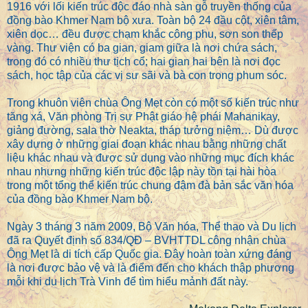
1916 với lối kiến trúc độc đáo nhà sàn gỗ truyền thống của
đồng bào Khmer Nam bộ xưa. Toàn bộ 24 đầu cột, xiên tâm,
xiên dọc… đều được chạm khắc công phu, sơn son thếp
vàng. Thư viện có ba gian, giam giữa là nơi chứa sách,
trong đó có nhiều thư tịch cổ; hai gian hai bên là nơi đọc
sách, học tập của các vị sư sãi và bà con trong phum sóc.
Trong khuôn viên chùa Ông Mẹt còn có một số kiến trúc như
tăng xá, Văn phòng Trị sự Phật giáo hệ phái Mahanikay,
giảng đường, sala thờ Neakta, tháp tưởng niệm… Dù được
xây dựng ở những giai đoạn khác nhau bằng những chất
liệu khác nhau và được sử dụng vào những mục đích khác
nhau nhưng những kiến trúc độc lập này tồn tại hài hòa
trong một tổng thể kiến trúc chung đậm đà bản sắc văn hóa
của đồng bào Khmer Nam bộ.
Ngày 3 tháng 3 năm 2009, Bộ Văn hóa, Thể thao và Du lịch
đã ra Quyết định số 834/QĐ – BVHTTDL công nhận chùa
Ông Mẹt là di tích cấp Quốc gia. Đây hoàn toàn xứng đáng
là nơi được bảo vệ và là điểm đến cho khách thập phương
mỗi khi du lịch Trà Vinh để tìm hiểu mảnh đất này.