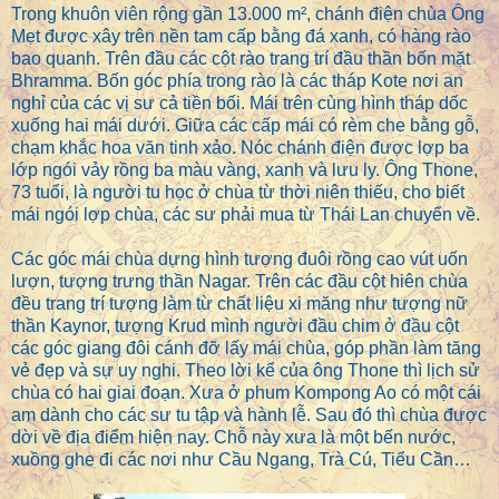
Trong khuôn viên rộng gần 13.000
m²
, chánh điện chùa Ông
Mẹt được xây trên nền tam cấp bằng đá xanh, có hàng rào
bao quanh. Trên đầu các cột rào trang trí đầu thần bốn mặt
Bhramma. Bốn góc phía trong rào là các tháp Kote nơi an
nghỉ của các vị sư cả tiền bối. Mái trên cùng hình tháp dốc
xuống hai mái dưới. Giữa các cấp mái có rèm che bằng gỗ,
chạm khắc hoa văn tinh xảo. Nóc chánh điện được lợp ba
lớp ngói vảy rồng ba màu vàng, xanh và lưu ly. Ông Thone,
73 tuổi, là người tu học ở chùa từ thời niên thiếu, cho biết
mái ngói lợp chùa, các sư phải mua từ Thái Lan chuyển về.
Các góc mái chùa dựng hình tượng đuôi rồng cao vút uốn
lượn, tượng trưng thần Nagar. Trên các đầu cột hiên chùa
đều trang trí tượng làm từ chất liệu xi măng như tượng nữ
thần Kaynor, tượng Krud mình người đầu chim ở đầu cột
các góc giang đôi cánh đỡ lấy mái chùa, góp phần làm tăng
vẻ đẹp và sự uy nghi. Theo lời kể của ông Thone thì lịch sử
chùa có hai giai đoạn. Xưa ở phum Kompong Ao có một cái
am dành cho các sư tu tập và hành lễ. Sau đó thì chùa được
dời về địa điểm hiện nay. Chỗ này xưa là một bến nước,
xuồng ghe đi các nơi như Cầu Ngang, Trà Cú, Tiểu Cần…