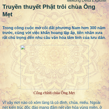
Mekong Delta Explorer
Truyền thuyết Phật trôi chùa Ông
Mẹt
Trong công cuộc mở cõi đất phương Nam hơn 300 năm
trước, cùng với việc khẩn hoang lập ấp, tiền nhân xưa
rất chú trọng đến nhu cầu văn hóa tâm linh của lưu dân.
Cổng chính chùa Ông Mẹt
Vì vậy nơi nào có xóm làng là có đình, chùa, miếu. Ngoài
nét kiến trúc độc đáo mang đậm nét văn hóa vùng miền, ở