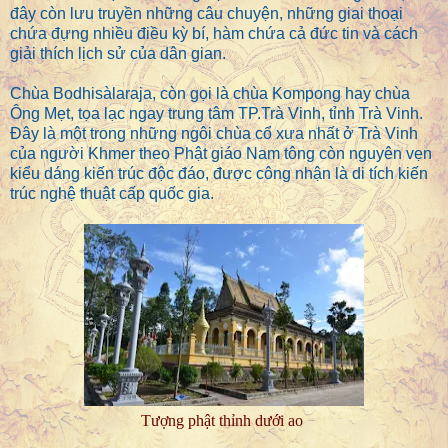
đây còn lưu truyền những câu chuyện, những giai thoại
chứa đựng nhiều điều kỳ bí, hàm chứa cả đức tin và cách
giải thích lịch sử của dân gian.
Chùa Bodhisàlaraja, còn gọi là chùa Kompong hay chùa
Ông Mẹt, tọa lạc ngay trung tâm TP.Trà Vinh, tỉnh Trà Vinh.
Đây là một trong những ngôi chùa cổ xưa nhất ở Trà Vinh
của người Khmer theo Phật giáo Nam tông còn nguyên vẹn
kiểu dáng kiến trúc độc đáo, được công nhận là di tích kiến
trúc nghệ thuật cấp quốc gia.
Tượng phật thỉnh dưới ao