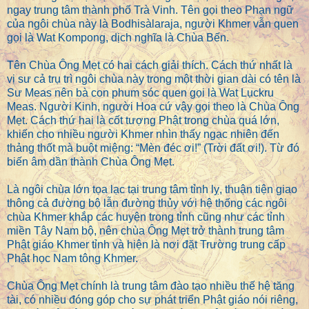
ngay trung tâm thành phố Trà Vinh. Tên gọi theo Phạn ngữ
của ngôi chùa này là Bodhisàlaraja, người Khmer vẫn quen
gọi là Wat Kompong, dịch nghĩa là Chùa Bến.
Tên Chùa Ông Mẹt có hai cách giải thích. Cách thứ nhất là
vị sư cả trụ trì ngôi chùa này trong một thời gian dài có tên là
Sư Meas nên bà con phum sóc quen gọi là Wat Lụckru
Meas. Người Kinh, người Hoa cứ vậy gọi theo là Chùa Ông
Mẹt. Cách thứ hai là cốt tượng Phật trong chùa quá lớn,
khiến cho nhiều người Khmer nhìn thấy ngạc nhiên đến
thảng thốt mà buột miệng: “Mèn đéc ơi!” (Trời đất ơi!). Từ đó
biến âm dần thành Chùa Ông Mẹt.
Là ngôi chùa lớn tọa lạc tại trung tâm tỉnh lỵ, thuận tiện giao
thông cả đường bộ lẫn đường thủy với hệ thống các ngôi
chùa Khmer khắp các huyện trong tỉnh cũng như các tỉnh
miền Tây Nam bộ, nên chùa Ông Mẹt trở thành trung tâm
Phật giáo Khmer tỉnh và hiện là nơi đặt Trường trung cấp
Phật học Nam tông Khmer.
Chùa Ông Mẹt chính là trung tâm đào tạo nhiều thế hệ tăng
tài, có nhiều đóng góp cho sự phát triển Phật giáo nói riêng,