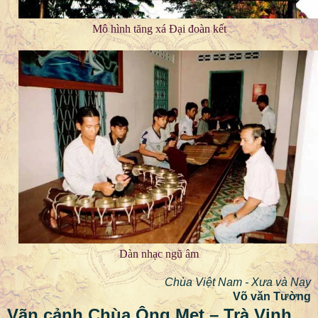
Mô hình tăng xá Đại đoàn kết
Dàn nhạc ngũ âm
Chùa Việt Nam - Xưa và Nay
Võ văn Tường
Vãn cảnh Chùa Ông Mẹt – Trà Vinh