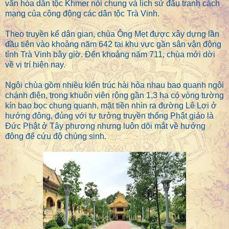
văn hóa dân tộc Khmer nói chung và lịch sử đấu tranh cách
mạng của cộng động các dân tộc Trà Vinh.
Theo truyền kể dân gian, chùa Ông Mẹt được xây dựng lần
đầu tiên vào khoảng năm 642 tại khu vực gần sân vận động
tỉnh Trà Vinh bây giờ. Đến khoảng năm 711, chùa mới dời
về vị trí hiện nay.
Ngôi chùa gồm nhiều kiến trúc hài hòa nhau bao quanh ngôi
chánh điện, trong khuôn viên rộng gần 1,3 ha có vòng tường
kín bao bọc chung quanh, mặt tiền nhìn ra đường Lê Lợi ở
hướng đông, đúng với tư tưởng truyền thống Phật giáo là
Đức Phật ở Tây phương nhưng luôn dõi mắt về hướng
đông để cứu độ chúng sinh.