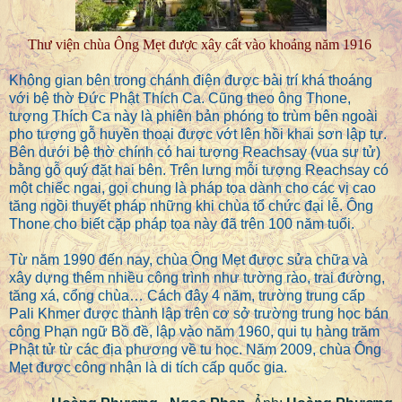
Thư viện chùa Ông Mẹt được xây cất vào khoảng năm 1916
Không gian bên trong chánh điện được bài trí khá thoáng
với bệ thờ Đức Phật Thích Ca. Cũng theo ông Thone,
tượng Thích Ca này là phiên bản phóng to trùm bên ngoài
pho tượng gỗ huyền thoại được vớt lên hồi khai sơn lập tự.
Bên dưới bệ thờ chính có hai tượng Reachsay (vua sư tử)
bằng gỗ quý đặt hai bên. Trên lưng mỗi tượng Reachsay có
một chiếc ngai, gọi chung là pháp tọa dành cho các vị cao
tăng ngồi thuyết pháp những khi chùa tổ chức đại lễ. Ông
Thone cho biết cặp pháp tọa này đã trên 100 năm tuổi.
Từ năm 1990 đến nay, chùa Ông Mẹt được sửa chữa và
xây dựng thêm nhiều công trình như tường rào, trai đường,
tăng xá, cổng chùa… Cách đây 4 năm, trường trung cấp
Pali Khmer được thành lập trên cơ sở trường trung học bán
công Phạn ngữ Bồ đề, lập vào năm 1960, qui tụ hàng trăm
Phật tử từ các địa phương về tu học. Năm 2009, chùa Ông
Mẹt được công nhận là di tích cấp quốc gia.