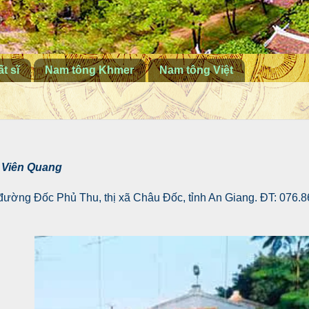
t sĩ
Nam tông Khmer
Nam tông Việt
 Viên Quang
2 đường Đốc Phủ Thu, thị xã Châu Đốc, tỉnh An Giang. ĐT: 076.