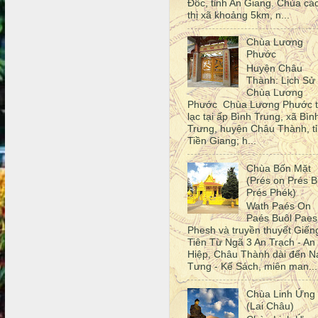
Đốc, tỉnh An Giang. Chùa cá
thị xã khoảng 5km, n...
Chùa Lương
Phước
Huyện Châu
Thành: Lịch Sử
Chùa Lương
Phước Chùa Lương Phước 
lạc tại ấp Bình Trung, xã Bìn
Trưng, huyện Châu Thành, t
Tiền Giang; h...
Chùa Bốn Mặt
(Prés on Prés B
Prés Phék)
Wath Paés On
Paés Buôl Paes
Phesh và truyền thuyết Giến
Tiên Từ Ngã 3 An Trạch - An
Hiệp, Châu Thành dài đến N
Tưng - Kế Sách, miên man...
Chùa Linh Ứng
(Lai Châu)