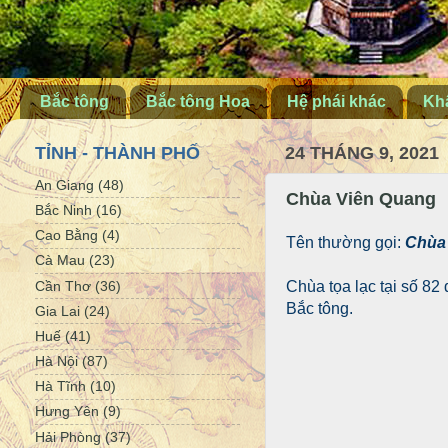
Bắc tông
Bắc tông Hoa
Hệ phái khác
Khấ
TỈNH - THÀNH PHỐ
24 THÁNG 9, 2021
An Giang
(48)
Chùa Viên Quang
Bắc Ninh
(16)
Cao Bằng
(4)
Tên thường gọi:
Chùa
Cà Mau
(23)
Cần Thơ
(36)
Chùa tọa lạc tại số 8
Bắc tông.
Gia Lai
(24)
Huế
(41)
Hà Nội
(87)
Hà Tĩnh
(10)
Hưng Yên
(9)
Hải Phòng
(37)