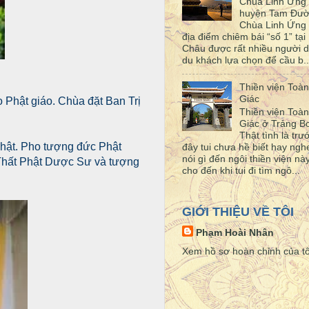
Chùa Linh Ứng
huyện Tam Đư
Chùa Linh Ứng 
địa điểm chiêm bái “số 1” tại 
Châu được rất nhiều người d
du khách lựa chọn để cầu b..
Thiền viện Toàn
Giác
 Phật giáo. Chùa đặt Ban Trị
Thiền viện Toàn
Giác ở Trảng 
Thật tình là trư
 Phật. Pho tượng đức Phật
đây tui chưa hề biết hay ngh
nói gì đến ngôi thiền viện này
g Thất Phật Dược Sư và tượng
cho đến khi tui đi tìm ngô...
GIỚI THIỆU VỀ TÔI
Phạm Hoài Nhân
Xem hồ sơ hoàn chỉnh của tô