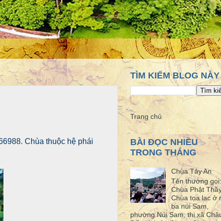
TÌM KIẾM BLOG NÀY
Trang chủ
866988. Chùa thuộc hệ phái
BÀI ĐỌC NHIỀU
TRONG THÁNG
Chùa Tây An
Tên thường gọi
Chùa Phật Thầ
Chùa tọa lạc ở 
ba núi Sam,
phường Núi Sam, thị xã Châ