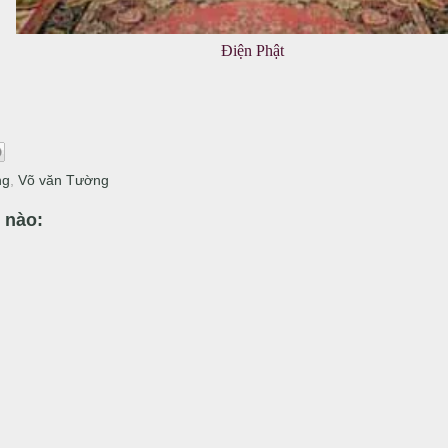
Điện Phật
ng
,
Võ văn Tường
 nào: