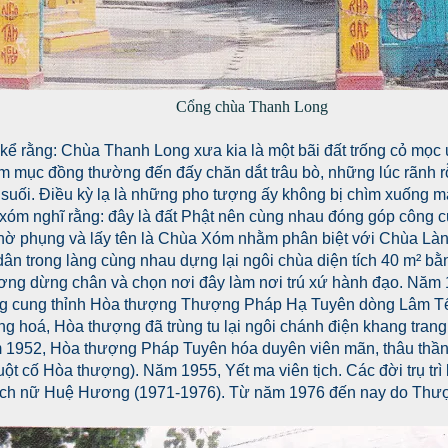
Cổng chùa Thanh Long
ể rằng: Chùa Thanh Long xưa kia là một bãi đất trống cỏ mọc
ám mục đồng thường đến đấy chăn dắt trâu bò, những lúc rãnh 
 suối. Điều kỳ lạ là những pho tượng ấy không bị chìm xuống m
xóm nghĩ rằng: đây là đất Phật nên cùng nhau đóng góp công 
hờ phụng và lấy tên là Chùa Xóm nhằm phân biệt với Chùa Là
ân trong làng cùng nhau dựng lại ngôi chùa diện tích 40 m² bằn
ơng dừng chân và chọn nơi đây làm nơi trú xứ hành đạo. Năm 19
g cung thỉnh Hòa thượng Thượng Pháp Hạ Tuyên dòng Lâm Tế th
g hoá, Hòa thượng đã trùng tu lại ngôi chánh điện khang tran
 1952, Hòa thượng Pháp Tuyên hóa duyên viên mãn, thâu thần thị 
t cố Hòa thượng). Năm 1955, Yết ma viên tịch. Các đời trụ trì
ích nữ Huệ Hương (1971-1976). Từ năm 1976 đến nay do Thượng