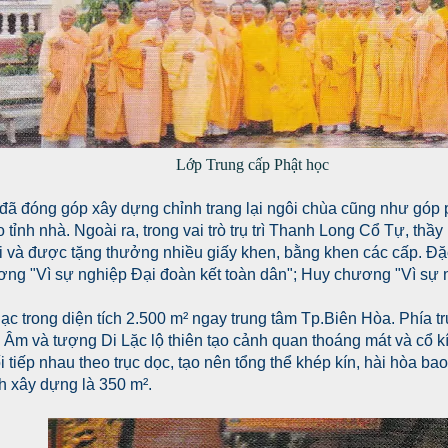
Lớp Trung cấp Phật học
ã đóng góp xây dựng chỉnh trang lại ngôi chùa cũng như góp p
o tỉnh nhà. Ngoài ra, trong vai trò trụ trì Thanh Long Cổ Tự, thầ
hội và được tặng thưởng nhiều giấy khen, bằng khen các cấp. Đ
ng "Vì sự nghiệp Đại đoàn kết toàn dân"; Huy chương "Vì sự
c trong diện tích 2.500 m² ngay trung tâm Tp.Biên Hòa. Phía tr
Âm và tượng Di Lặc lộ thiên tạo cảnh quan thoáng mát và cổ kí
i tiếp nhau theo trục dọc, tạo nên tổng thể khép kín, hài hòa b
ch xây dựng là 350 m².