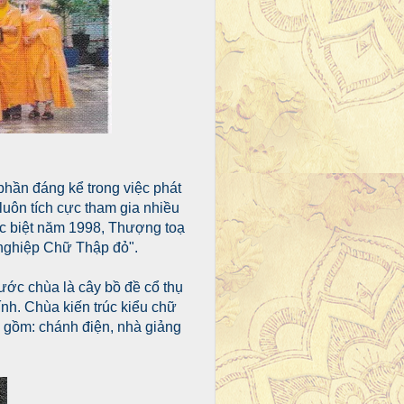
hần đáng kể trong việc phát
y luôn tích cực tham gia nhiều
ặc biệt năm 1998, Thượng toạ
 nghiệp Chữ Thập đỏ".
ước chùa là cây bồ đề cổ thụ
nh. Chùa kiến trúc kiểu chữ
ao gồm: chánh điện, nhà giảng