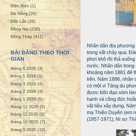
Điện Biên
(1)
Đà Nẵng
(26)
Đắk Lắk
(26)
Đồng Nai
(238)
Đồng Tháp
(411)
Nhân dân địa phương k
BÀI ĐĂNG THEO THỜI
trong vắt chảy qua. Đ
GIAN
phơi khô rồi thả xuống
nước. Nhân dân trong 
tháng 6 2026
(3)
khoảng năm 1881 để t
tháng 5 2026
(1)
trên. Năm 1886, nhân d
tháng 3 2026
(4)
có một vị Tăng du phư
tháng 2 2026
(3)
được bổn đạo xóm làn
tháng 1 2026
(5)
hạnh và công đức hoằn
vật liệu xây dựng. Năm
tháng 12 2025
(5)
ma Thiện Duyên (em ruộ
tháng 11 2025
(8)
(1957-1971), Ni sư Th
tháng 10 2025
(7)
tháng 9 2025
(32)