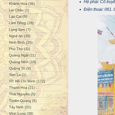
Hệ phái: Cổ tru
Khánh Hòa
(36)
Điện thoại: 061.
Lai Châu
(1)
Lào Cai
(5)
Lâm Đồng
(28)
Lạng Sơn
(7)
Nghệ An
(10)
Ninh Bình
(25)
Phú Thọ
(11)
Quảng Ngãi
(11)
Quảng Ninh
(10)
Quảng Trị
(9)
Sơn La
(1)
TP. Hồ Chí Minh
(172)
Thanh Hóa
(21)
Thái Nguyên
(5)
Tuyên Quang
(6)
Tây Ninh
(21)
Vĩnh Long
(38)