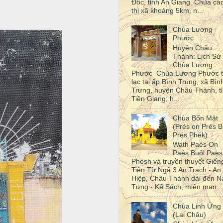
Đốc, tỉnh An Giang. Chùa cá
thị xã khoảng 5km, n...
Chùa Lương
Phước
Huyện Châu
Thành: Lịch Sử
Chùa Lương
Phước Chùa Lương Phước 
lạc tại ấp Bình Trung, xã Bìn
Trưng, huyện Châu Thành, t
Tiền Giang; h...
Chùa Bốn Mặt
(Prés on Prés B
Prés Phék)
Wath Paés On
Paés Buôl Paes
Phesh và truyền thuyết Giến
Tiên Từ Ngã 3 An Trạch - An
Hiệp, Châu Thành dài đến N
Tưng - Kế Sách, miên man...
Chùa Linh Ứng
(Lai Châu)