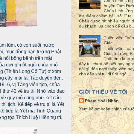
Chùa Linh Ứng
huyện Tam Đư
Chùa Linh Ứng 
địa điểm chiêm bái “số 1” tại 
Châu được rất nhiều người d
du khách lựa chọn để cầu b..
Thiền viện Toàn
Giác
 um tùm, có con suối nước
Thiền viện Toàn
rỗi, mục đồng nặn tượng Phật
Giác ở Trảng 
à nổi bồng bềnh trên mặt
Thật tình là trư
đây tui chưa hề biết hay ngh
của dựng một ngôi chùa nhỏ
nói gì đến ngôi thiền viện này
ng (Thiên Long Cổ Tự) ở xóm
cho đến khi tui đi tìm ngô...
g cây, mái lá. Tác duyên đến,
16, vị Tăng viên tịch, chùa
ứ 42 về trụ trì. Nhờ vào đạo
GIỚI THIỆU VỀ TÔI
g về quy mô cũng như kết cấu
Phạm Hoài Nhân
tịch. Kế tiếp về trụ trì là Yết
Xem hồ sơ hoàn chỉnh của tô
 kế tiếp là Yết ma Tịnh Quang
 tọa Thích Huệ Hiền trụ trì.