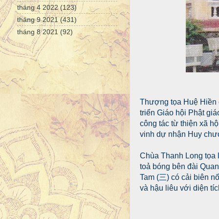
tháng 4 2022
(123)
tháng 9 2021
(431)
tháng 8 2021
(92)
Thượng tọa Huệ Hiền đ
triển Giáo hội Phật giá
công tác từ thiện xã 
vinh dự nhận Huy chươ
Chùa Thanh Long tọa lạ
toả bóng bên đài Quan 
Tam (三) có cải biên nố
và hậu liêu với diện tí