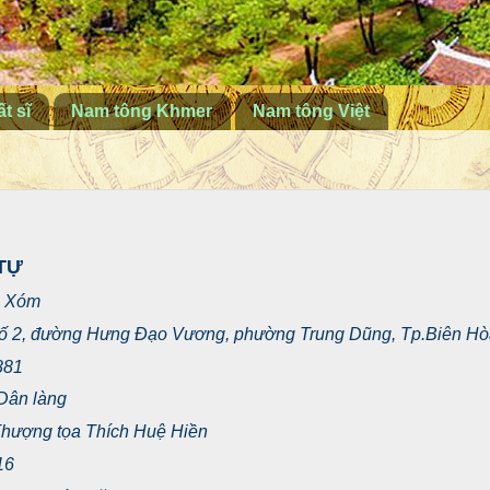
t sĩ
Nam tông Khmer
Nam tông Việt
TỰ
a Xóm
hố 2, đường Hưng Đạo Vương, phường Trung Dũng, Tp.Biên Hò
881
Dân làng
: Thượng tọa Thích Huệ Hiền
16