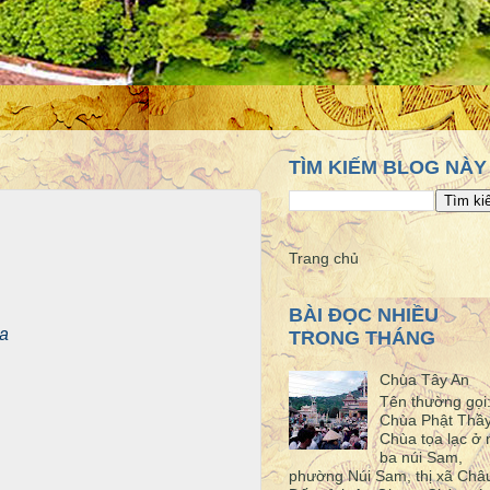
TÌM KIẾM BLOG NÀY
Trang chủ
BÀI ĐỌC NHIỀU
a
TRONG THÁNG
Chùa Tây An
Tên thường gọi
Chùa Phật Thầ
Chùa tọa lạc ở 
ba núi Sam,
phường Núi Sam, thị xã Châ