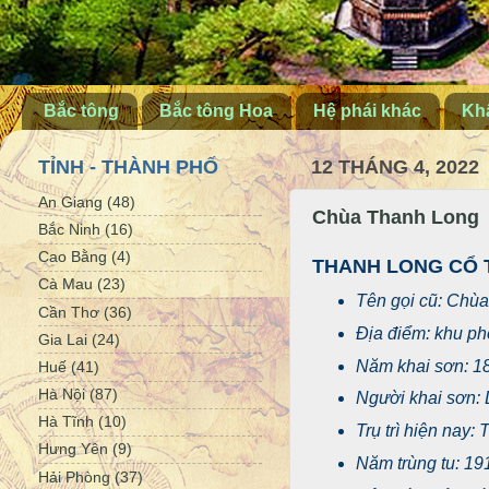
Bắc tông
Bắc tông Hoa
Hệ phái khác
Khấ
TỈNH - THÀNH PHỐ
12 THÁNG 4, 2022
An Giang
(48)
Chùa Thanh Long
Bắc Ninh
(16)
Cao Bằng
(4)
THANH LONG CỔ 
Cà Mau
(23)
Tên gọi cũ: Chù
Cần Thơ
(36)
Địa điểm: khu p
Gia Lai
(24)
Năm khai sơn: 1
Huế
(41)
Hà Nội
(87)
Người khai sơn: 
Hà Tĩnh
(10)
Trụ trì hiện nay
Hưng Yên
(9)
Năm trùng tu: 19
Hải Phòng
(37)