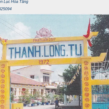
yền Lục Hòa Tăng
 825094