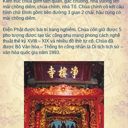
Kiến trúc chùa gồm tam quan, gác chuông, nhà vuông với
mái chồng diêm, chùa chính, nhà Tổ. Chùa chính có kết cấu
hình chữ Đinh gồm: tiền đường 3 gian 2 chái, hậu cung có
mái chồng diêm.
Điện Phật được bài trí trang nghiêm. Chùa còn giữ được 5
pho tượng được tạo tác công phu mang phong cách nghệ
thuật thế kỷ XVIII – XIX và nhiều đồ thờ tự cổ. Chùa đã
được Bộ Văn hóa – Thông tin công nhận là Di tích lịch sử –
văn hóa quốc gia năm 1993.